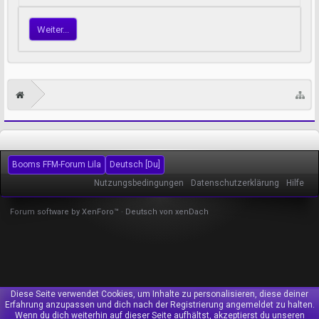
Weiter...
Booms FFM-Forum Lila
Deutsch [Du]
Nutzungsbedingungen
Datenschutzerklärung
Hilfe
Forum software by XenForo™
-
Deutsch von xenDach
Diese Seite verwendet Cookies, um Inhalte zu personalisieren, diese deiner
Erfahrung anzupassen und dich nach der Registrierung angemeldet zu halten.
Wenn du dich weiterhin auf dieser Seite aufhältst, akzeptierst du unseren