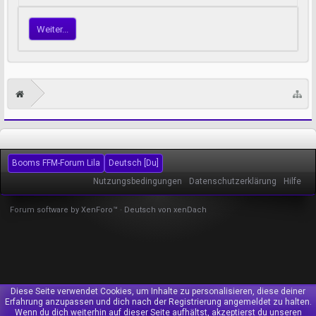
Weiter...
Booms FFM-Forum Lila
Deutsch [Du]
Nutzungsbedingungen
Datenschutzerklärung
Hilfe
Forum software by XenForo™
-
Deutsch von xenDach
Diese Seite verwendet Cookies, um Inhalte zu personalisieren, diese deiner
Erfahrung anzupassen und dich nach der Registrierung angemeldet zu halten.
Wenn du dich weiterhin auf dieser Seite aufhältst, akzeptierst du unseren