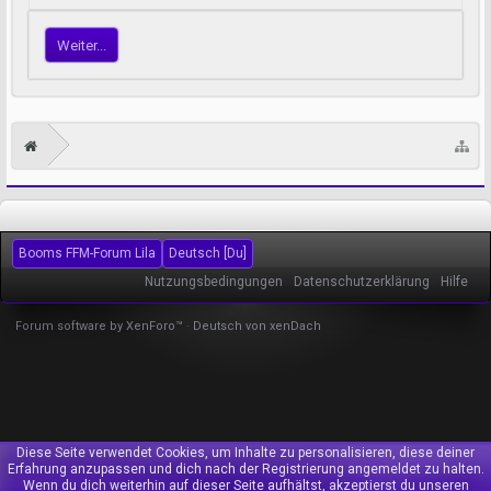
Weiter...
Booms FFM-Forum Lila
Deutsch [Du]
Nutzungsbedingungen
Datenschutzerklärung
Hilfe
Forum software by XenForo™
-
Deutsch von xenDach
Diese Seite verwendet Cookies, um Inhalte zu personalisieren, diese deiner
Erfahrung anzupassen und dich nach der Registrierung angemeldet zu halten.
Wenn du dich weiterhin auf dieser Seite aufhältst, akzeptierst du unseren