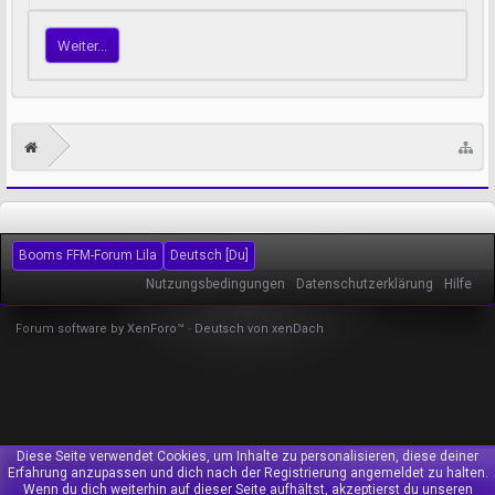
Weiter...
Booms FFM-Forum Lila
Deutsch [Du]
Nutzungsbedingungen
Datenschutzerklärung
Hilfe
Forum software by XenForo™
-
Deutsch von xenDach
Diese Seite verwendet Cookies, um Inhalte zu personalisieren, diese deiner
Erfahrung anzupassen und dich nach der Registrierung angemeldet zu halten.
Wenn du dich weiterhin auf dieser Seite aufhältst, akzeptierst du unseren