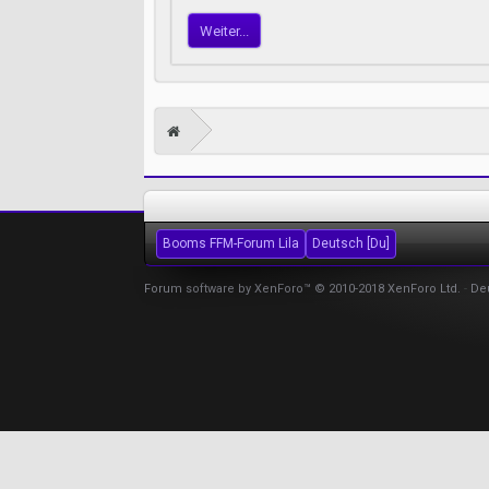
Weiter...
Booms FFM-Forum Lila
Deutsch [Du]
Forum software by XenForo™
© 2010-2018 XenForo Ltd.
-
De