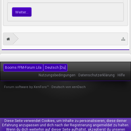
Weiter...
Booms FFM-Forum Lila
Deutsch [Du]
Nutzungsbedingungen
Datenschutzerklärung
Hilfe
Forum software by XenForo™
-
Deutsch von xenDach
Diese Seite verwendet Cookies, um Inhalte zu personalisieren, diese deiner
Erfahrung anzupassen und dich nach der Registrierung angemeldet zu halten.
Wenn du dich weiterhin auf dieser Seite aufhältst, akzeptierst du unseren