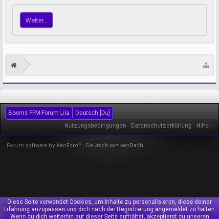
Weiter...
Booms FFM-Forum Lila
Deutsch [Du]
Nutzungsbedingungen
Datenschutzerklärung
Hilfe
Forum software by XenForo™
-
Deutsch von xenDach
Diese Seite verwendet Cookies, um Inhalte zu personalisieren, diese deiner
Erfahrung anzupassen und dich nach der Registrierung angemeldet zu halten.
Wenn du dich weiterhin auf dieser Seite aufhältst, akzeptierst du unseren