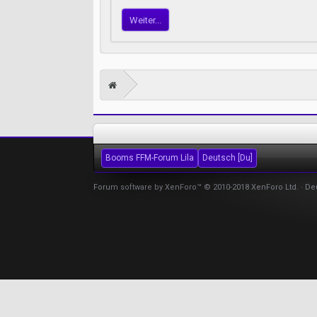
Weiter...
Booms FFM-Forum Lila
Deutsch [Du]
Forum software by XenForo™
© 2010-2018 XenForo Ltd.
-
De