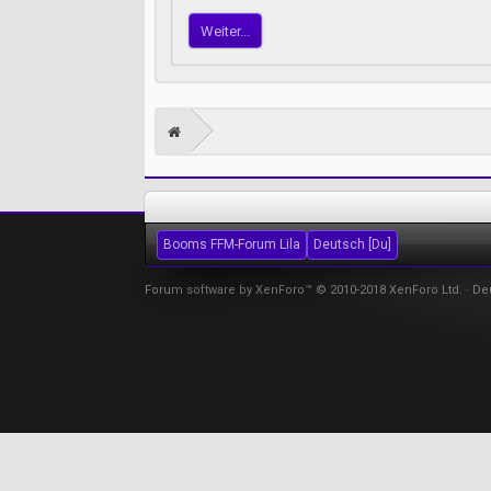
Weiter...
Booms FFM-Forum Lila
Deutsch [Du]
Forum software by XenForo™
© 2010-2018 XenForo Ltd.
-
De