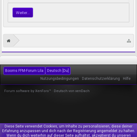
Weiter...
Booms FFM-Forum Lila
Deutsch [Du]
Nutzungsbedingungen
Datenschutzerklärung
Hilfe
Forum software by XenForo™
-
Deutsch von xenDach
Diese Seite verwendet Cookies, um Inhalte zu personalisieren, diese deiner
Erfahrung anzupassen und dich nach der Registrierung angemeldet zu halten.
Wenn du dich weiterhin auf dieser Seite aufhältst, akzeptierst du unseren