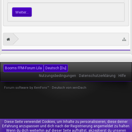
Weiter...
Booms FFM-Forum Lila
Deutsch [Du]
Nutzungsbedingungen
Datenschutzerklärung
Hilfe
Forum software by XenForo™
-
Deutsch von xenDach
Diese Seite verwendet Cookies, um Inhalte zu personalisieren, diese deiner
Erfahrung anzupassen und dich nach der Registrierung angemeldet zu halten.
Wenn du dich weiterhin auf dieser Seite aufhältst, akzeptierst du unseren