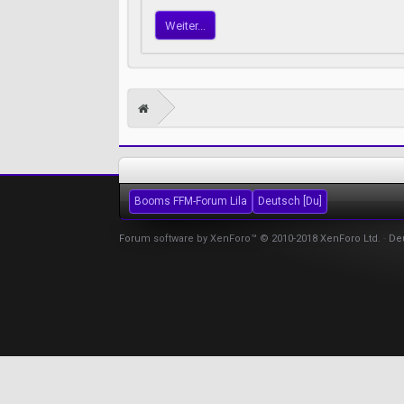
Weiter...
Booms FFM-Forum Lila
Deutsch [Du]
Forum software by XenForo™
© 2010-2018 XenForo Ltd.
-
De