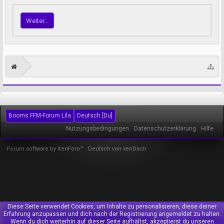
Weiter...
Booms FFM-Forum Lila
Deutsch [Du]
Nutzungsbedingungen
Datenschutzerklärung
Hilfe
Forum software by XenForo™
-
Deutsch von xenDach
Diese Seite verwendet Cookies, um Inhalte zu personalisieren, diese deiner
Erfahrung anzupassen und dich nach der Registrierung angemeldet zu halten.
Wenn du dich weiterhin auf dieser Seite aufhältst, akzeptierst du unseren