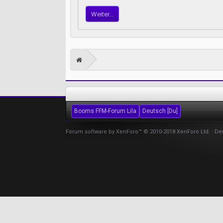
Weiter...
Booms FFM-Forum Lila
Deutsch [Du]
Forum software by XenForo™
© 2010-2018 XenForo Ltd.
-
De