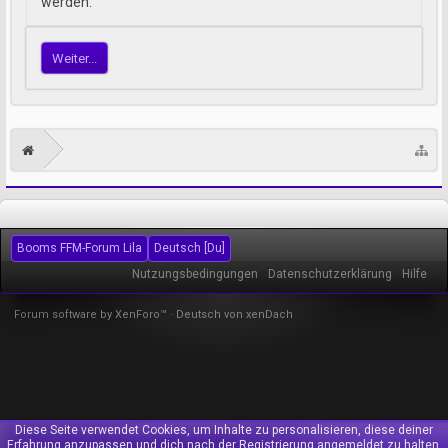
werden.
Weiter...
Booms FFM-Forum Lila
Deutsch [Du]
Nutzungsbedingungen
Datenschutzerklärung
Hilfe
Forum software by XenForo™
-
Deutsch von xenDach
Diese Seite verwendet Cookies, um Inhalte zu personalisieren, diese deiner
Erfahrung anzupassen und dich nach der Registrierung angemeldet zu halten.