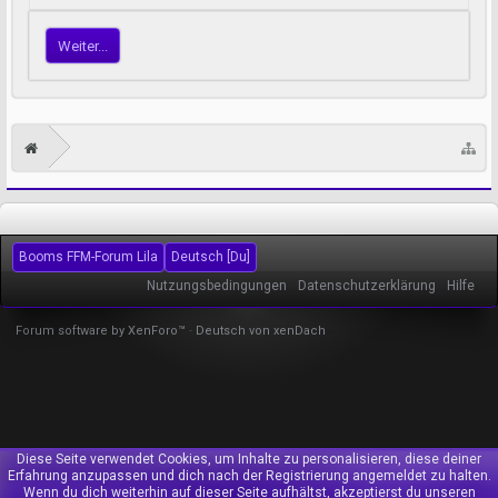
Weiter...
Booms FFM-Forum Lila
Deutsch [Du]
Nutzungsbedingungen
Datenschutzerklärung
Hilfe
Forum software by XenForo™
-
Deutsch von xenDach
Diese Seite verwendet Cookies, um Inhalte zu personalisieren, diese deiner
Erfahrung anzupassen und dich nach der Registrierung angemeldet zu halten.
Wenn du dich weiterhin auf dieser Seite aufhältst, akzeptierst du unseren