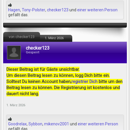
Hagen
,
Tony-Polster
,
checker123
und
einer weiteren Person
gefällt das.
von checker123
1. März 2026
checker123
Gesperrt
Dieser Beitrag ist für Gäste unsichtbar.
Um diesen Beitrag lesen zu können, logg Dich bitte ein.
Solltest Du keinen Account haben,
registrier Dich
bitte um den
Beitrag lesen zu können. Die Registrierung ist kostenlos und
dauert nicht lang.
1. März 2026
Goodrelax
,
Sybbon
,
mikenov2001
und
einer weiteren Person
gefällt das.