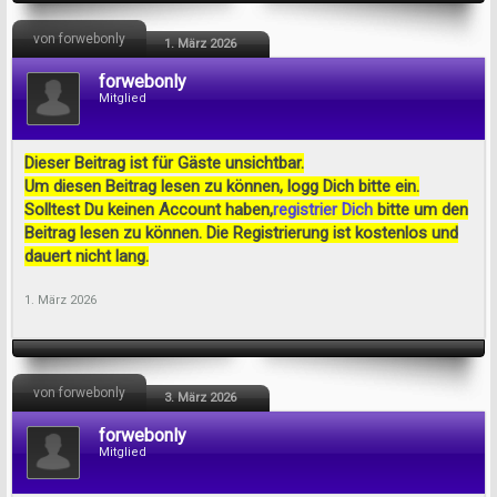
von forwebonly
1. März 2026
forwebonly
Mitglied
Dieser Beitrag ist für Gäste unsichtbar.
Um diesen Beitrag lesen zu können, logg Dich bitte ein.
Solltest Du keinen Account haben,
registrier Dich
bitte um den
Beitrag lesen zu können. Die Registrierung ist kostenlos und
dauert nicht lang.
1. März 2026
von forwebonly
3. März 2026
forwebonly
Mitglied