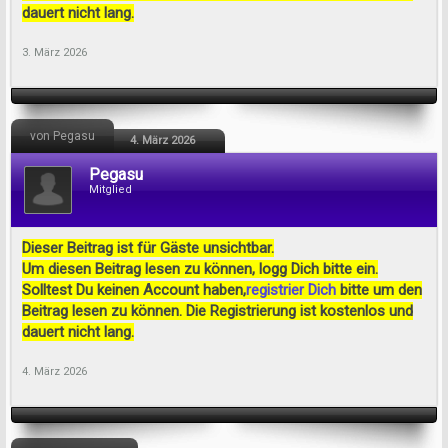
dauert nicht lang.
3. März 2026
von Pegasu
4. März 2026
Pegasu
Mitglied
Dieser Beitrag ist für Gäste unsichtbar.
Um diesen Beitrag lesen zu können, logg Dich bitte ein.
Solltest Du keinen Account haben,
registrier Dich
bitte um den
Beitrag lesen zu können. Die Registrierung ist kostenlos und
dauert nicht lang.
4. März 2026