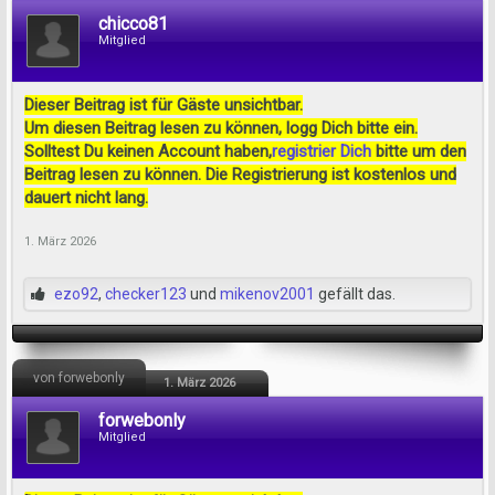
chicco81
Mitglied
Dieser Beitrag ist für Gäste unsichtbar.
Um diesen Beitrag lesen zu können, logg Dich bitte ein.
Solltest Du keinen Account haben,
registrier Dich
bitte um den
Beitrag lesen zu können. Die Registrierung ist kostenlos und
dauert nicht lang.
1. März 2026
ezo92
,
checker123
und
mikenov2001
gefällt das.
von forwebonly
1. März 2026
forwebonly
Mitglied