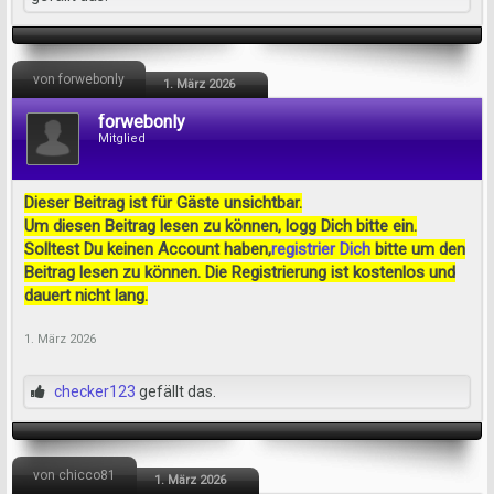
von forwebonly
1. März 2026
forwebonly
Mitglied
Dieser Beitrag ist für Gäste unsichtbar.
Um diesen Beitrag lesen zu können, logg Dich bitte ein.
Solltest Du keinen Account haben,
registrier Dich
bitte um den
Beitrag lesen zu können. Die Registrierung ist kostenlos und
dauert nicht lang.
1. März 2026
checker123
gefällt das.
von chicco81
1. März 2026