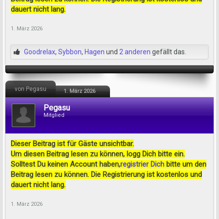
dauert nicht lang.
1. März 2026
Goodrelax
,
Sybbon
,
Hagen
und
2 anderen
gefällt das.
von Pegasu
1. März 2026
Pegasu
Mitglied
Dieser Beitrag ist für Gäste unsichtbar.
Um diesen Beitrag lesen zu können, logg Dich bitte ein.
Solltest Du keinen Account haben,
registrier Dich
bitte um den
Beitrag lesen zu können. Die Registrierung ist kostenlos und
dauert nicht lang.
1. März 2026