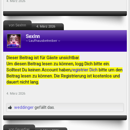
4. März 2026
von SexInn
4. März 2026
SexInn
~ Laufhausbetreiber ~
Dieser Beitrag ist für Gäste unsichtbar.
Um diesen Beitrag lesen zu können, logg Dich bitte ein.
Solltest Du keinen Account haben,
registrier Dich
bitte um den
Beitrag lesen zu können. Die Registrierung ist kostenlos und
dauert nicht lang.
4. März 2026
weddinger
gefällt das.
von Feuerfrei