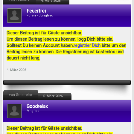
4. März 2026
Feuerfrei
Foren - Jungfrau
Dieser Beitrag ist für Gäste unsichtbar.
Um diesen Beitrag lesen zu können, logg Dich bitte ein.
Solltest Du keinen Account haben,
registrier Dich
bitte um den
Beitrag lesen zu können. Die Registrierung ist kostenlos und
dauert nicht lang.
4. März 2026
von Goodrelax
5. März 2026
Goodrelax
Mitglied
Dieser Beitrag ist für Gäste unsichtbar.