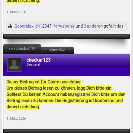
dauert nicht lang.
1. März 2026
Goodrelax
,
ch12345
,
forwebonly
und
3 anderen
gefällt das.
von checker123
1. März 2026
checker123
Gesperrt
Dieser Beitrag ist für Gäste unsichtbar.
Um diesen Beitrag lesen zu können, logg Dich bitte ein.
Solltest Du keinen Account haben,
registrier Dich
bitte um den
Beitrag lesen zu können. Die Registrierung ist kostenlos und
dauert nicht lang.
1. März 2026