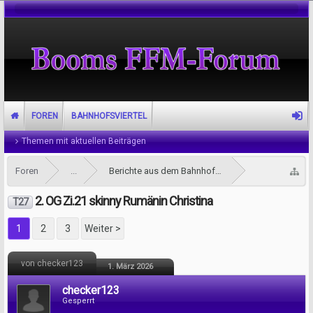
FOREN
BAHNHOFSVIERTEL
Themen mit aktuellen Beiträgen
Foren
...
Berichte aus dem Bahnhofsviertel
2. OG Zi.21 skinny Rumänin Christina
T27
1
2
3
Weiter >
von checker123
1. März 2026
checker123
Gesperrt