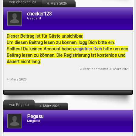
von checker123
4. März 2026
checker123
Gesperrt
Dieser Beitrag ist für Gäste unsichtbar.
Um diesen Beitrag lesen zu können, logg Dich bitte ein.
Solltest Du keinen Account haben,
registrier Dich
bitte um den
Beitrag lesen zu können. Die Registrierung ist kostenlos und
dauert nicht lang.
Zuletzt bearbeitet:
4. März 2026
4. März 2026
von Pegasu
4. März 2026
Pegasu
Mitglied