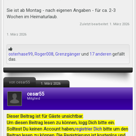
Sie ist ab Montag - nach eigenen Angaben - für ca. 2-3
Wochen im Heimaturlaub.
Zuletzt bearbeitet:
1. März 2026
1. März 2026
osterhase99
,
Roger008
,
Grenzgänger
und
17 anderen
gefällt
das.
von cesar55
1. März 2026
cesar55
Mitglied
Dieser Beitrag ist für Gäste unsichtbar.
Um diesen Beitrag lesen zu können, logg Dich bitte ein.
Solltest Du keinen Account haben,
registrier Dich
bitte um den
Beitrag lesen zu können. Die Registrierung ist kostenlos und