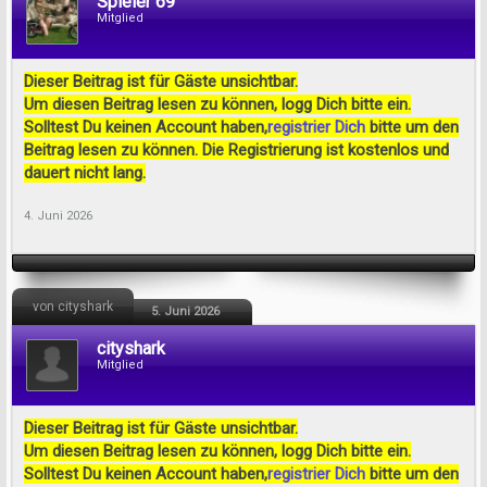
Spieler 69
Mitglied
Dieser Beitrag ist für Gäste unsichtbar.
Um diesen Beitrag lesen zu können, logg Dich bitte ein.
Solltest Du keinen Account haben,
registrier Dich
bitte um den
Beitrag lesen zu können. Die Registrierung ist kostenlos und
dauert nicht lang.
4. Juni 2026
von cityshark
5. Juni 2026
cityshark
Mitglied
Dieser Beitrag ist für Gäste unsichtbar.
Um diesen Beitrag lesen zu können, logg Dich bitte ein.
Solltest Du keinen Account haben,
registrier Dich
bitte um den