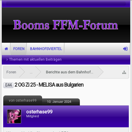
FOREN
BAHNHOFSVIERTEL
Themen mit aktuellen Beiträgen
Foren
...
Berichte aus dem Bahnhofsviertel
2 OG Zi 25 - MELISA aus Bulgarien
E44
von osterhase99
10. Januar 2024
osterhase99
Mitglied