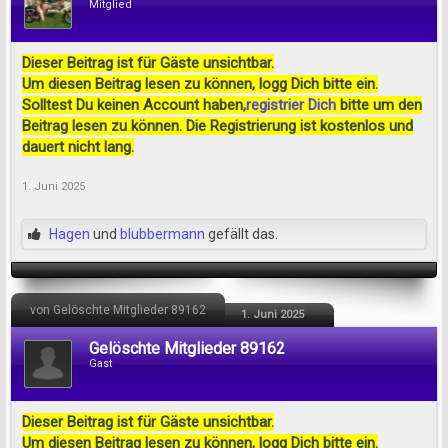
Mitglied
Dieser Beitrag ist für Gäste unsichtbar.
Um diesen Beitrag lesen zu können, logg Dich bitte ein.
Solltest Du keinen Account haben,
registrier Dich
bitte um den
Beitrag lesen zu können. Die Registrierung ist kostenlos und
dauert nicht lang.
1. Juni 2025
Hagen
und
blubbermann
gefällt das.
von Gelöschte Mitglieder 89162
1. Juni 2025
Gelöschte Mitglieder 89162
Gast
Dieser Beitrag ist für Gäste unsichtbar.
Um diesen Beitrag lesen zu können, logg Dich bitte ein.