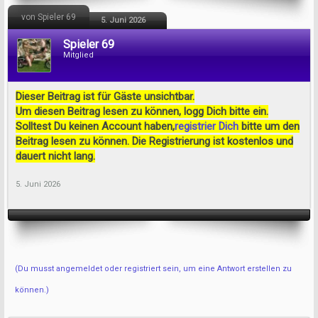
von Spieler 69
5. Juni 2026
Spieler 69
Mitglied
Dieser Beitrag ist für Gäste unsichtbar.
Um diesen Beitrag lesen zu können, logg Dich bitte ein.
Solltest Du keinen Account haben,
registrier Dich
bitte um den
Beitrag lesen zu können. Die Registrierung ist kostenlos und
dauert nicht lang.
5. Juni 2026
(Du musst angemeldet oder registriert sein, um eine Antwort erstellen zu
können.)