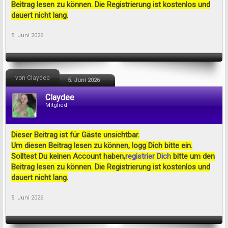
Beitrag lesen zu können. Die Registrierung ist kostenlos und
dauert nicht lang.
5. Juni 2026
von Claydee
5. Juni 2026
Claydee
Mitglied
Dieser Beitrag ist für Gäste unsichtbar.
Um diesen Beitrag lesen zu können, logg Dich bitte ein.
Solltest Du keinen Account haben,
registrier Dich
bitte um den
Beitrag lesen zu können. Die Registrierung ist kostenlos und
dauert nicht lang.
5. Juni 2026