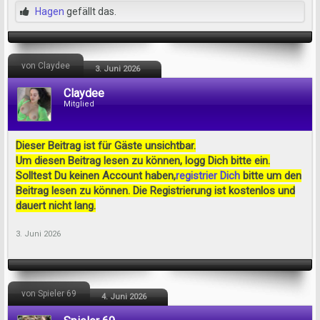
Hagen
gefällt das.
von Claydee
3. Juni 2026
Claydee
Mitglied
Dieser Beitrag ist für Gäste unsichtbar.
Um diesen Beitrag lesen zu können, logg Dich bitte ein.
Solltest Du keinen Account haben,
registrier Dich
bitte um den
Beitrag lesen zu können. Die Registrierung ist kostenlos und
dauert nicht lang.
3. Juni 2026
von Spieler 69
4. Juni 2026