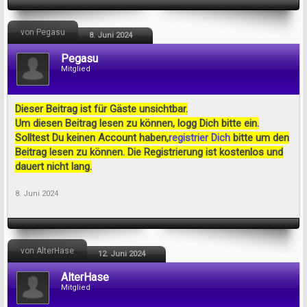
von Pegasu
8. Juni 2024
Pegasu
Mitglied
Dieser Beitrag ist für Gäste unsichtbar.
Um diesen Beitrag lesen zu können, logg Dich bitte ein.
Solltest Du keinen Account haben,
registrier Dich
bitte um den
Beitrag lesen zu können. Die Registrierung ist kostenlos und
dauert nicht lang.
8. Juni 2024
von AlterHase
12. Juni 2024
AlterHase
Mitglied