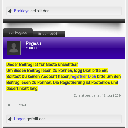
Barkleys
gefällt das.
von Pegasu
18. Juni 2024
Pegasu
Mitglied
Dieser Beitrag ist für Gäste unsichtbar.
Um diesen Beitrag lesen zu können, logg Dich bitte ein.
Solltest Du keinen Account haben,
registrier Dich
bitte um den
Beitrag lesen zu können. Die Registrierung ist kostenlos und
dauert nicht lang.
Zuletzt bearbeitet:
18. Juni 2024
18. Juni 2024
Hagen
gefällt das.