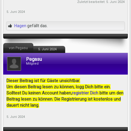
Zuletzt bearbeitet:
5. Juni 2024
5. Juni 2024
Hagen
gefällt das.
von Pegasu
5. Juni 2024
Pegasu
Mitglied
Dieser Beitrag ist für Gäste unsichtbar.
Um diesen Beitrag lesen zu können, logg Dich bitte ein.
Solltest Du keinen Account haben,
registrier Dich
bitte um den
Beitrag lesen zu können. Die Registrierung ist kostenlos und
dauert nicht lang.
5. Juni 2024