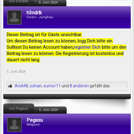
von h3ndrlk
5. Juni 2024
h3ndrlk
Foren - Jungfrau
Dieser Beitrag ist für Gäste unsichtbar.
Um diesen Beitrag lesen zu können, logg Dich bitte ein.
Solltest Du keinen Account haben,
registrier Dich
bitte um den
Beitrag lesen zu können. Die Registrierung ist kostenlos und
dauert nicht lang.
5. Juni 2024
Andi48
,
yohan
,
eumor11
und
8 anderen
gefällt das.
von Pegasu
5. Juni 2024
Pegasu
Mitglied