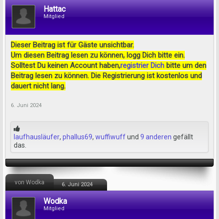
Hattac
Mitglied
Dieser Beitrag ist für Gäste unsichtbar.
Um diesen Beitrag lesen zu können, logg Dich bitte ein.
Solltest Du keinen Account haben,
registrier Dich
bitte um den
Beitrag lesen zu können. Die Registrierung ist kostenlos und
dauert nicht lang.
6. Juni 2024
laufhausläufer
,
phallus69
,
wuffiwuff
und
9 anderen
gefällt
das.
von Wodka
6. Juni 2024
Wodka
Mitglied