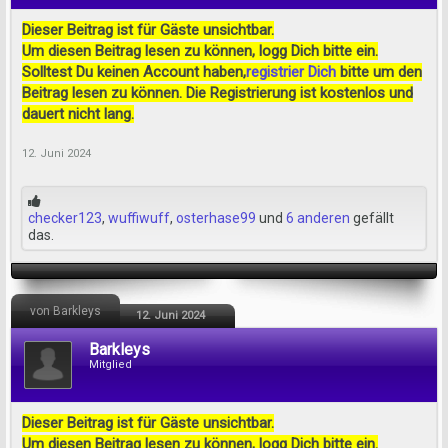
Dieser Beitrag ist für Gäste unsichtbar.
Um diesen Beitrag lesen zu können, logg Dich bitte ein.
Solltest Du keinen Account haben,
registrier Dich
bitte um den
Beitrag lesen zu können. Die Registrierung ist kostenlos und
dauert nicht lang.
12. Juni 2024
checker123
,
wuffiwuff
,
osterhase99
und
6 anderen
gefällt
das.
von Barkleys
12. Juni 2024
Barkleys
Mitglied
Dieser Beitrag ist für Gäste unsichtbar.
Um diesen Beitrag lesen zu können, logg Dich bitte ein.