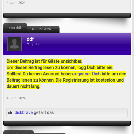
4. Juni 2024
von ddf
4. Juni 2024
ddf
Mitglied
Dieser Beitrag ist für Gäste unsichtbar.
Um diesen Beitrag lesen zu können, logg Dich bitte ein.
Solltest Du keinen Account haben,
registrier Dich
bitte um den
Beitrag lesen zu können. Die Registrierung ist kostenlos und
dauert nicht lang.
4. Juni 2024
dickbrave
gefällt das.