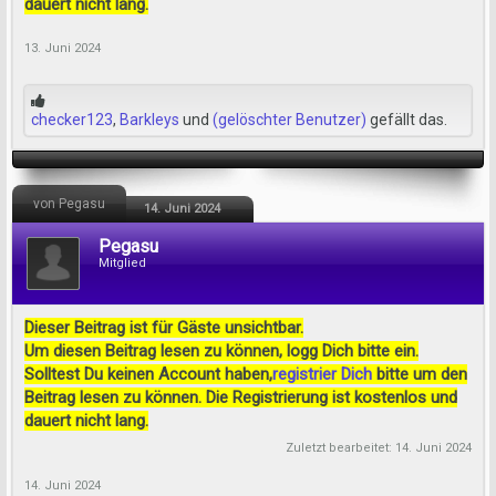
dauert nicht lang.
13. Juni 2024
checker123
,
Barkleys
und
(gelöschter Benutzer)
gefällt das.
von Pegasu
14. Juni 2024
Pegasu
Mitglied
Dieser Beitrag ist für Gäste unsichtbar.
Um diesen Beitrag lesen zu können, logg Dich bitte ein.
Solltest Du keinen Account haben,
registrier Dich
bitte um den
Beitrag lesen zu können. Die Registrierung ist kostenlos und
dauert nicht lang.
Zuletzt bearbeitet:
14. Juni 2024
14. Juni 2024