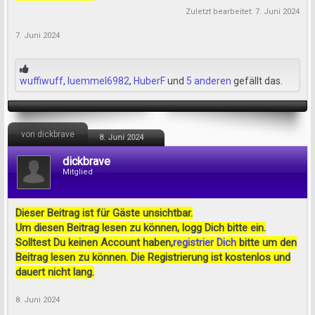
Zuletzt bearbeitet:
7. Juni 2024
7. Juni 2024
wuffiwuff
,
luemmel6982
,
HuberF
und
5 anderen
gefällt das.
von dickbrave
8. Juni 2024
dickbrave
Mitglied
Dieser Beitrag ist für Gäste unsichtbar.
Um diesen Beitrag lesen zu können, logg Dich bitte ein.
Solltest Du keinen Account haben,
registrier Dich
bitte um den
Beitrag lesen zu können. Die Registrierung ist kostenlos und
dauert nicht lang.
8. Juni 2024