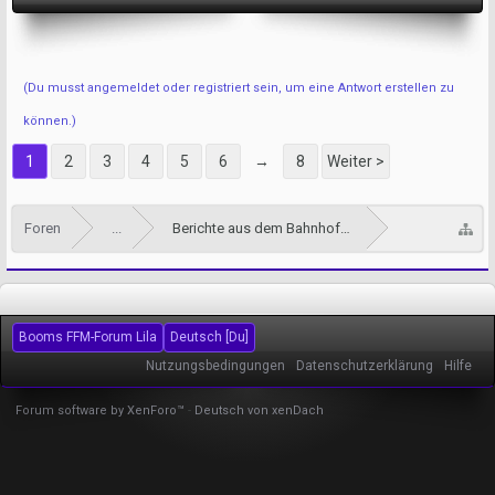
(Du musst angemeldet oder registriert sein, um eine Antwort erstellen zu
können.)
1
2
3
4
5
6
→
8
Weiter >
Foren
...
Berichte aus dem Bahnhofsviertel
Booms FFM-Forum Lila
Deutsch [Du]
Nutzungsbedingungen
Datenschutzerklärung
Hilfe
Forum software by XenForo™
-
Deutsch von xenDach