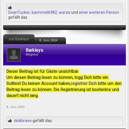
SeanTucker
,
luemmel6982
,
warze
und
einer weiteren Person
gefällt das.
von Barkleys
8. Juni 2024
Barkleys
Mitglied
Dieser Beitrag ist für Gäste unsichtbar.
Um diesen Beitrag lesen zu können, logg Dich bitte ein.
Solltest Du keinen Account haben,
registrier Dich
bitte um den
Beitrag lesen zu können. Die Registrierung ist kostenlos und
dauert nicht lang.
8. Juni 2024
dickbrave
gefällt das.