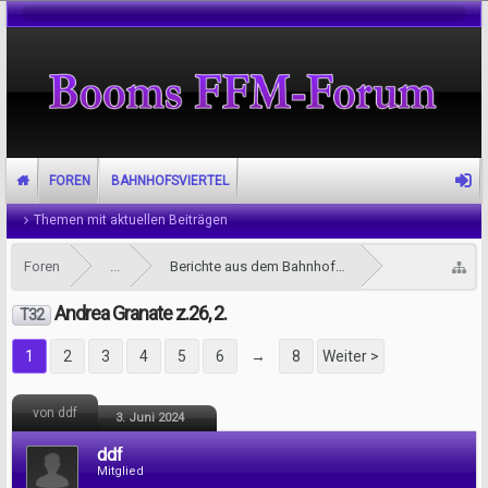
FOREN
BAHNHOFSVIERTEL
Themen mit aktuellen Beiträgen
Foren
...
Berichte aus dem Bahnhofsviertel
Andrea Granate z.26, 2.
T32
1
2
3
4
5
6
→
8
Weiter >
von ddf
3. Juni 2024
ddf
Mitglied