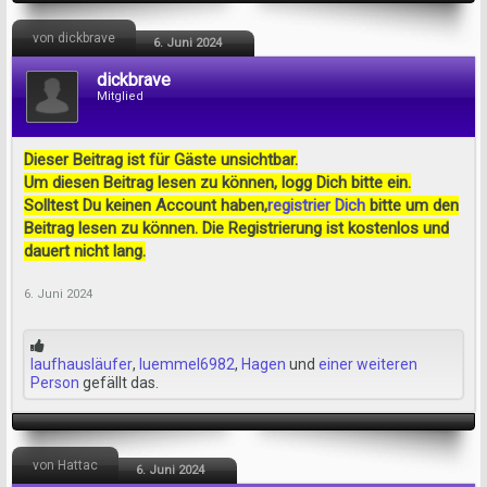
von dickbrave
6. Juni 2024
dickbrave
Mitglied
Dieser Beitrag ist für Gäste unsichtbar.
Um diesen Beitrag lesen zu können, logg Dich bitte ein.
Solltest Du keinen Account haben,
registrier Dich
bitte um den
Beitrag lesen zu können. Die Registrierung ist kostenlos und
dauert nicht lang.
6. Juni 2024
laufhausläufer
,
luemmel6982
,
Hagen
und
einer weiteren
Person
gefällt das.
von Hattac
6. Juni 2024