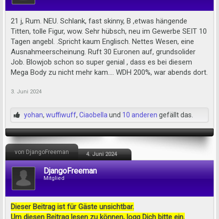
21 j, Rum. NEU. Schlank, fast skinny, B ,etwas hängende
Titten, tolle Figur, wow. Sehr hübsch, neu im Gewerbe SEIT 10
Tagen angebl. .Spricht kaum Englisch. Nettes Wesen, eine
Ausnahmeerscheinung. Ruft 30 Euronen auf, grundsolider
Job. Blowjob schon so super genial , dass es bei diesem
Mega Body zu nicht mehr kam.... WDH 200%, war abends dort.
3. Juni 2024
yohan
,
wuffiwuff
,
Ciaobella
und
10 anderen
gefällt das.
von DjangoFreeman
4. Juni 2024
DjangoFreeman
Mitglied
Dieser Beitrag ist für Gäste unsichtbar.
Um diesen Beitrag lesen zu können, logg Dich bitte ein.