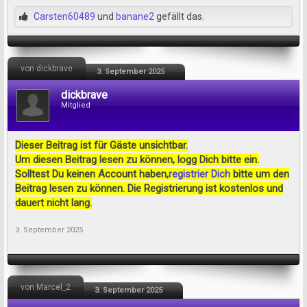
Carsten60489
und
banane2
gefällt das.
von dickbrave
3. September 2025
dickbrave
Mitglied
Dieser Beitrag ist für Gäste unsichtbar.
Um diesen Beitrag lesen zu können, logg Dich bitte ein.
Solltest Du keinen Account haben,
registrier Dich
bitte um den
Beitrag lesen zu können. Die Registrierung ist kostenlos und
dauert nicht lang.
3. September 2025
von Marcel_2
3. September 2025