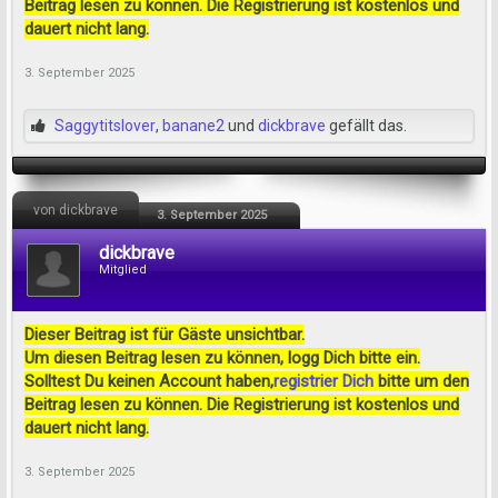
Beitrag lesen zu können. Die Registrierung ist kostenlos und
dauert nicht lang.
3. September 2025
Saggytitslover
,
banane2
und
dickbrave
gefällt das.
von dickbrave
3. September 2025
dickbrave
Mitglied
Dieser Beitrag ist für Gäste unsichtbar.
Um diesen Beitrag lesen zu können, logg Dich bitte ein.
Solltest Du keinen Account haben,
registrier Dich
bitte um den
Beitrag lesen zu können. Die Registrierung ist kostenlos und
dauert nicht lang.
3. September 2025