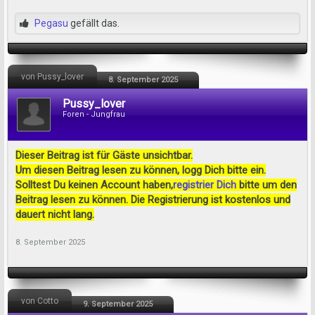
Pegasu
gefällt das.
von Pussy_lover
8. September 2025
Pussy_lover
Foren - Jungfrau
Dieser Beitrag ist für Gäste unsichtbar.
Um diesen Beitrag lesen zu können, logg Dich bitte ein.
Solltest Du keinen Account haben,
registrier Dich
bitte um den
Beitrag lesen zu können. Die Registrierung ist kostenlos und
dauert nicht lang.
8. September 2025
von Cotto
9. September 2025