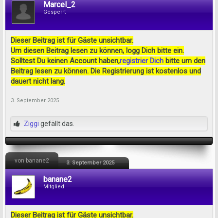
Marcel_2
Gesperrt
Dieser Beitrag ist für Gäste unsichtbar.
Um diesen Beitrag lesen zu können, logg Dich bitte ein.
Solltest Du keinen Account haben,
registrier Dich
bitte um den
Beitrag lesen zu können. Die Registrierung ist kostenlos und
dauert nicht lang.
3. September 2025
Ziggi
gefällt das.
von banane2
3. September 2025
banane2
Mitglied
Dieser Beitrag ist für Gäste unsichtbar.