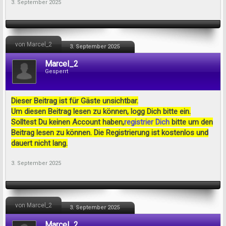
3. September 2025
von Marcel_2
3. September 2025
Marcel_2
Gesperrt
Dieser Beitrag ist für Gäste unsichtbar.
Um diesen Beitrag lesen zu können, logg Dich bitte ein.
Solltest Du keinen Account haben,
registrier Dich
bitte um den
Beitrag lesen zu können. Die Registrierung ist kostenlos und
dauert nicht lang.
3. September 2025
von Marcel_2
3. September 2025
Marcel_2