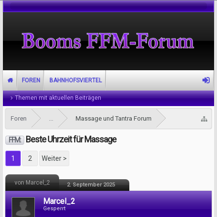
FOREN
BAHNHOFSVIERTEL
Themen mit aktuellen Beiträgen
Foren
...
Massage und Tantra Forum
Beste Uhrzeit für Massage
FFM:
1
2
Weiter >
von Marcel_2
2. September 2025
Marcel_2
Gesperrt