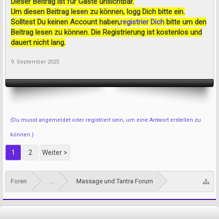
Dieser Beitrag ist für Gäste unsichtbar.
Um diesen Beitrag lesen zu können, logg Dich bitte ein.
Solltest Du keinen Account haben,
registrier Dich
bitte um den
Beitrag lesen zu können. Die Registrierung ist kostenlos und
dauert nicht lang.
9. September 2025
(Du musst angemeldet oder registriert sein, um eine Antwort erstellen zu
können.)
1
2
Weiter >
Foren
...
Massage und Tantra Forum