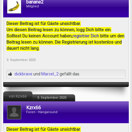
banane2
Mitglied
Dieser Beitrag ist für Gäste unsichtbar.
Um diesen Beitrag lesen zu können, logg Dich bitte ein.
Solltest Du keinen Account haben,
registrier Dich
bitte um den
Beitrag lesen zu können. Die Registrierung ist kostenlos und
dauert nicht lang.
3. September 2025
dickbrave
und
Marcel_2
gefällt das.
von Kzrx66
3. September 2025
Kzrx66
Foren - Hangaround
Dieser Beitrag ist für Gäste unsichtbar.