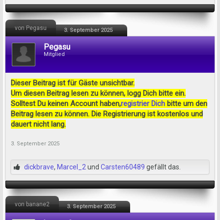
von Pegasu
3. September 2025
Pegasu
Mitglied
Dieser Beitrag ist für Gäste unsichtbar.
Um diesen Beitrag lesen zu können, logg Dich bitte ein.
Solltest Du keinen Account haben,
registrier Dich
bitte um den
Beitrag lesen zu können. Die Registrierung ist kostenlos und
dauert nicht lang.
3. September 2025
dickbrave
,
Marcel_2
und
Carsten60489
gefällt das.
von banane2
3. September 2025