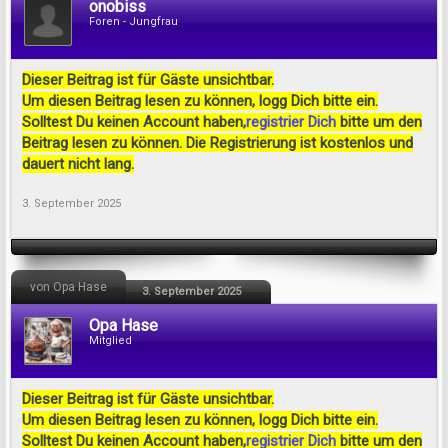
onobiss
Foren - Jungfrau
Dieser Beitrag ist für Gäste unsichtbar.
Um diesen Beitrag lesen zu können, logg Dich bitte ein.
Solltest Du keinen Account haben,
registrier Dich
bitte um den
Beitrag lesen zu können. Die Registrierung ist kostenlos und
dauert nicht lang.
3. September 2025
von Opa Hase
3. September 2025
Opa Hase
Mitglied
Dieser Beitrag ist für Gäste unsichtbar.
Um diesen Beitrag lesen zu können, logg Dich bitte ein.
Solltest Du keinen Account haben,
registrier Dich
bitte um den