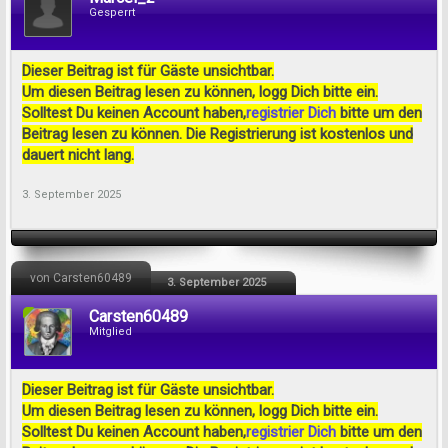
Gesperrt
Dieser Beitrag ist für Gäste unsichtbar.
Um diesen Beitrag lesen zu können, logg Dich bitte ein.
Solltest Du keinen Account haben,
registrier Dich
bitte um den
Beitrag lesen zu können. Die Registrierung ist kostenlos und
dauert nicht lang.
3. September 2025
von Carsten60489
3. September 2025
Carsten60489
Mitglied
Dieser Beitrag ist für Gäste unsichtbar.
Um diesen Beitrag lesen zu können, logg Dich bitte ein.
Solltest Du keinen Account haben,
registrier Dich
bitte um den