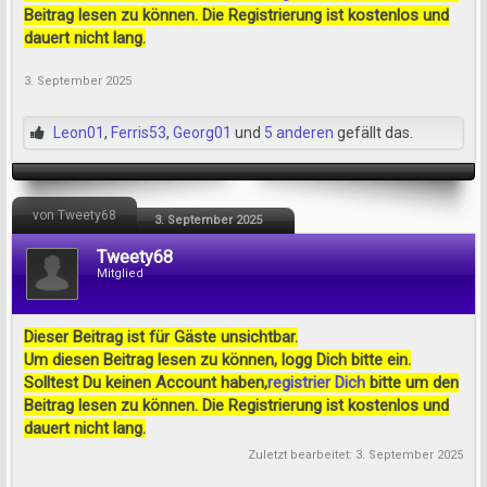
Beitrag lesen zu können. Die Registrierung ist kostenlos und
dauert nicht lang.
3. September 2025
Leon01
,
Ferris53
,
Georg01
und
5 anderen
gefällt das.
von Tweety68
3. September 2025
Tweety68
Mitglied
Dieser Beitrag ist für Gäste unsichtbar.
Um diesen Beitrag lesen zu können, logg Dich bitte ein.
Solltest Du keinen Account haben,
registrier Dich
bitte um den
Beitrag lesen zu können. Die Registrierung ist kostenlos und
dauert nicht lang.
Zuletzt bearbeitet:
3. September 2025