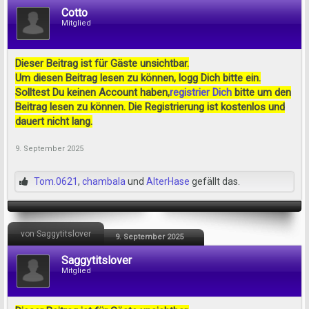
Cotto
Mitglied
Dieser Beitrag ist für Gäste unsichtbar.
Um diesen Beitrag lesen zu können, logg Dich bitte ein.
Solltest Du keinen Account haben,
registrier Dich
bitte um den
Beitrag lesen zu können. Die Registrierung ist kostenlos und
dauert nicht lang.
9. September 2025
Tom.0621
,
chambala
und
AlterHase
gefällt das.
von Saggytitslover
9. September 2025
Saggytitslover
Mitglied