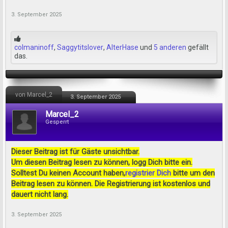
3. September 2025
colmaninoff
,
Saggytitslover
,
AlterHase
und
5 anderen
gefällt
das.
von Marcel_2
3. September 2025
Marcel_2
Gesperrt
Dieser Beitrag ist für Gäste unsichtbar.
Um diesen Beitrag lesen zu können, logg Dich bitte ein.
Solltest Du keinen Account haben,
registrier Dich
bitte um den
Beitrag lesen zu können. Die Registrierung ist kostenlos und
dauert nicht lang.
3. September 2025