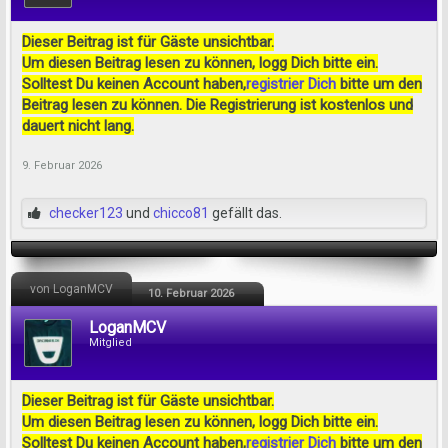
Dieser Beitrag ist für Gäste unsichtbar.
Um diesen Beitrag lesen zu können, logg Dich bitte ein.
Solltest Du keinen Account haben,
registrier Dich
bitte um den
Beitrag lesen zu können. Die Registrierung ist kostenlos und
dauert nicht lang.
9. Februar 2026
checker123
und
chicco81
gefällt das.
von LoganMCV
10. Februar 2026
LoganMCV
Mitglied
Dieser Beitrag ist für Gäste unsichtbar.
Um diesen Beitrag lesen zu können, logg Dich bitte ein.
Solltest Du keinen Account haben,
registrier Dich
bitte um den