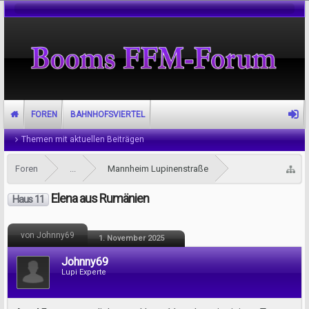
FOREN
BAHNHOFSVIERTEL
Themen mit aktuellen Beiträgen
Foren
...
Mannheim Lupinenstraße
Elena aus Rumänien
Haus 11
von Johnny69
1. November 2025
Johnny69
Lupi Experte