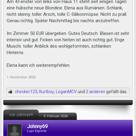
Am 4.Fenster von links von Haus 11 steht seit einigen Tagen
eine hübsche neue Blondine. Elena aus Rumänien. Schlank,
nicht skinny, toller Arsch, tolle C-Silikonmöpse. Nicht zu prall.
Genau richtig. Später Nachmittag bis nachts anzutreffen.
Im Zimmer 50 EUR übergeben. Gutes Deutsch. Blasen ist sehr
intensiv und gut. Ficken von hinten ist auch richtig gut. Enge
Muschi. toller Anblick des wohlgeformten, schlanken
Hinterns.
Elena kann ich weiterempfehlen.
1. November 2025
checker123
,
Kurtboy
,
LoganMCV
und
2 anderen
gefällt das.
von Johnny69
9. Februar 2026
Johnny69
Lupi Experte