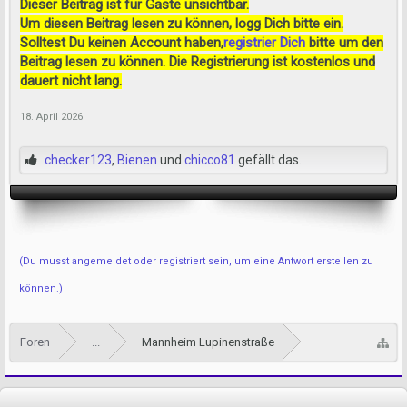
Dieser Beitrag ist für Gäste unsichtbar.
Um diesen Beitrag lesen zu können, logg Dich bitte ein.
Solltest Du keinen Account haben,
registrier Dich
bitte um den
Beitrag lesen zu können. Die Registrierung ist kostenlos und
dauert nicht lang.
18. April 2026
checker123
,
Bienen
und
chicco81
gefällt das.
(Du musst angemeldet oder registriert sein, um eine Antwort erstellen zu
können.)
Foren
...
Mannheim Lupinenstraße