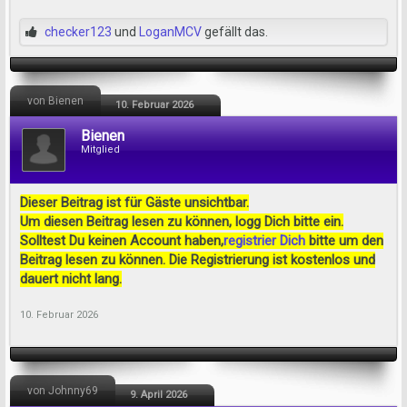
checker123
und
LoganMCV
gefällt das.
von Bienen
10. Februar 2026
Bienen
Mitglied
Dieser Beitrag ist für Gäste unsichtbar.
Um diesen Beitrag lesen zu können, logg Dich bitte ein.
Solltest Du keinen Account haben,
registrier Dich
bitte um den
Beitrag lesen zu können. Die Registrierung ist kostenlos und
dauert nicht lang.
10. Februar 2026
von Johnny69
9. April 2026