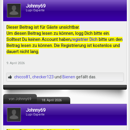
Johnny69
Lupi Experte
Dieser Beitrag ist für Gäste unsichtbar.
Um diesen Beitrag lesen zu können, logg Dich bitte ein.
Solltest Du keinen Account haben,
registrier Dich
bitte um den
Beitrag lesen zu können. Die Registrierung ist kostenlos und
dauert nicht lang.
9. April 2026
chicco81
,
checker123
und
Bienen
gefällt das.
von Johnny69
18. April 2026
Johnny69
Lupi Experte