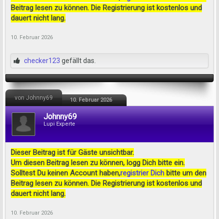
Beitrag lesen zu können. Die Registrierung ist kostenlos und
dauert nicht lang.
10. Februar 2026
checker123
gefällt das.
von Johnny69
10. Februar 2026
Johnny69
Lupi Experte
Dieser Beitrag ist für Gäste unsichtbar.
Um diesen Beitrag lesen zu können, logg Dich bitte ein.
Solltest Du keinen Account haben,
registrier Dich
bitte um den
Beitrag lesen zu können. Die Registrierung ist kostenlos und
dauert nicht lang.
10. Februar 2026