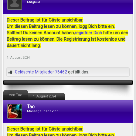
Mitglied
Dieser Beitrag ist für Gäste unsichtbar.
Um diesen Beitrag lesen zu können, logg Dich bitte ein.
Solltest Du keinen Account haben,
registrier Dich
bitte um den
Beitrag lesen zu können. Die Registrierung ist kostenlos und
dauert nicht lang.
1. August 2024
Gelöschte Mitglieder 76462
gefällt das.
von Tao
1. August 2024
Tao
Massage Inspektor
Dieser Beitrag ist für Gäste unsichtbar.
Um diesen Beitrag lesen zu können, logg Dich bitte ein.