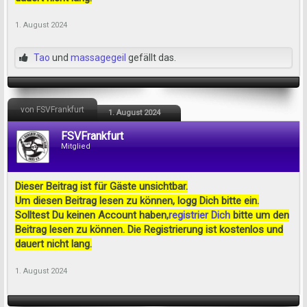
1. August 2024
Tao
und
massagegeil
gefällt das.
von FSVFrankfurt
1. August 2024
FSVFrankfurt
Mitglied
Dieser Beitrag ist für Gäste unsichtbar.
Um diesen Beitrag lesen zu können, logg Dich bitte ein.
Solltest Du keinen Account haben,
registrier Dich
bitte um den
Beitrag lesen zu können. Die Registrierung ist kostenlos und
dauert nicht lang.
1. August 2024