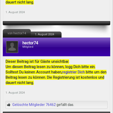
dauert nicht lang.
1. August 2024
von hector74
1. August 2024
hector74
Mitglied
Dieser Beitrag ist für Gäste unsichtbar.
Um diesen Beitrag lesen zu können, logg Dich bitte ein.
Solltest Du keinen Account haben,
registrier Dich
bitte um den
Beitrag lesen zu können. Die Registrierung ist kostenlos und
dauert nicht lang.
1. August 2024
Gelöschte Mitglieder 76462
gefällt das.