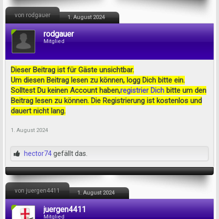
von rodgauer
1. August 2024
rodgauer
Mitglied
Dieser Beitrag ist für Gäste unsichtbar.
Um diesen Beitrag lesen zu können, logg Dich bitte ein.
Solltest Du keinen Account haben,
registrier Dich
bitte um den
Beitrag lesen zu können. Die Registrierung ist kostenlos und
dauert nicht lang.
1. August 2024
hector74
gefällt das.
von juergen4411
1. August 2024
juergen4411
Mitglied