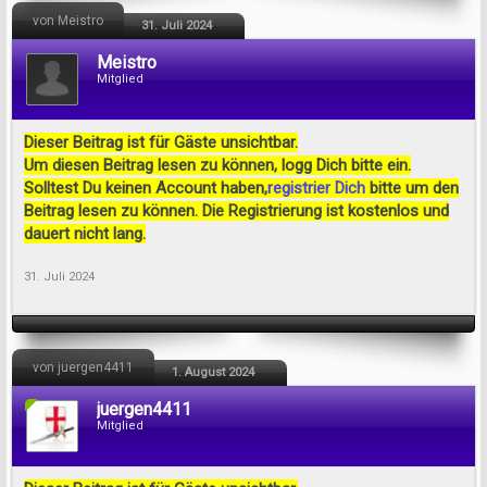
von Meistro
31. Juli 2024
Meistro
Mitglied
Dieser Beitrag ist für Gäste unsichtbar.
Um diesen Beitrag lesen zu können, logg Dich bitte ein.
Solltest Du keinen Account haben,
registrier Dich
bitte um den
Beitrag lesen zu können. Die Registrierung ist kostenlos und
dauert nicht lang.
31. Juli 2024
von juergen4411
1. August 2024
juergen4411
Mitglied