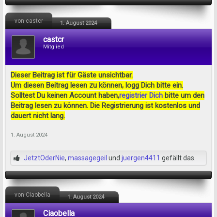
von castcr
1. August 2024
castcr
Mitglied
Dieser Beitrag ist für Gäste unsichtbar.
Um diesen Beitrag lesen zu können, logg Dich bitte ein.
Solltest Du keinen Account haben,
registrier Dich
bitte um den
Beitrag lesen zu können. Die Registrierung ist kostenlos und
dauert nicht lang.
1. August 2024
JetztOderNie
,
massagegeil
und
juergen4411
gefällt das.
von Ciaobella
1. August 2024
Ciaobella