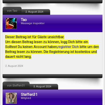
von Tao
2. August 2024
Tao
Massage Inspektor
Dieser Beitrag ist für Gäste unsichtbar.
Um diesen Beitrag lesen zu können, logg Dich bitte ein.
Solltest Du keinen Account haben,
registrier Dich
bitte um den
Beitrag lesen zu können. Die Registrierung ist kostenlos und
dauert nicht lang.
2. August 2024
von Steffen31
3. August 2024
Steffen31
Mitglied