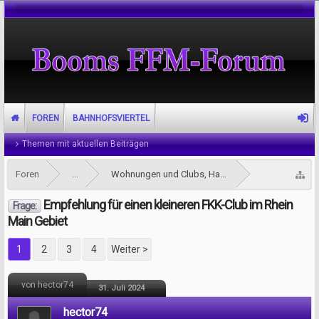
FOREN
BAHNHOFSVIERTEL
Themen mit aktuellen Beiträgen
Foren
...
Wohnungen und Clubs, Haus und Hotel sowie Esco
Empfehlung für einen kleineren FKK-Club im Rhein
Frage:
Main Gebiet
1
2
3
4
Weiter >
von hector74
31. Juli 2024
hector74