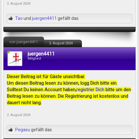
2. August 2024
Tao
und
juergen4411
gefällt das.
von juergen4411
2. August 2024
juergen4411
Mitglied
Dieser Beitrag ist für Gäste unsichtbar.
Um diesen Beitrag lesen zu können, logg Dich bitte ein.
Solltest Du keinen Account haben,
registrier Dich
bitte um den
Beitrag lesen zu können. Die Registrierung ist kostenlos und
dauert nicht lang.
2. August 2024
Pegasu
gefällt das.