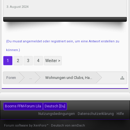
3. August 2024
(Du musst angemeldet oder registriert sein, um eine Antwort erstellen zu
können.)
1
2
3
4
Weiter >
Foren
...
Wohnungen und Clubs, Haus und Hotel sowie Esco
Booms FFM-Forum Lila
Deutsch [Du]
Nutzungsbedingungen
Datenschutzerklärung
Hilfe
Forum software by XenForo™
-
Deutsch von xenDach