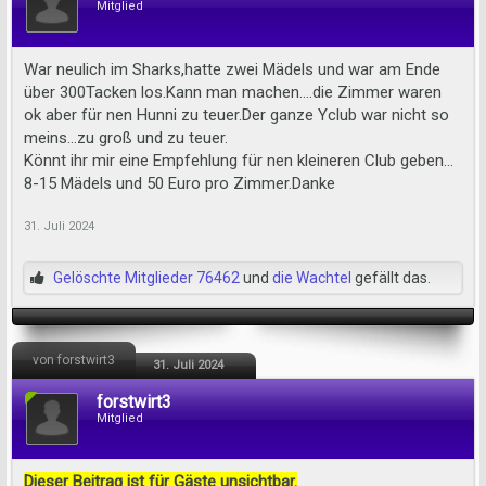
Mitglied
War neulich im Sharks,hatte zwei Mädels und war am Ende
über 300Tacken los.Kann man machen….die Zimmer waren
ok aber für nen Hunni zu teuer.Der ganze Yclub war nicht so
meins…zu groß und zu teuer.
Könnt ihr mir eine Empfehlung für nen kleineren Club geben…
8-15 Mädels und 50 Euro pro Zimmer.Danke
31. Juli 2024
Gelöschte Mitglieder 76462
und
die Wachtel
gefällt das.
von forstwirt3
31. Juli 2024
forstwirt3
Mitglied
Dieser Beitrag ist für Gäste unsichtbar.