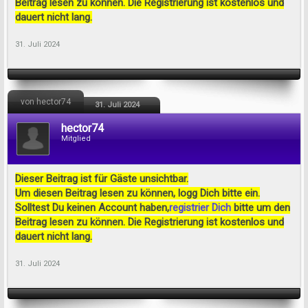
Beitrag lesen zu können. Die Registrierung ist kostenlos und
dauert nicht lang.
31. Juli 2024
von hector74
31. Juli 2024
hector74
Mitglied
Dieser Beitrag ist für Gäste unsichtbar.
Um diesen Beitrag lesen zu können, logg Dich bitte ein.
Solltest Du keinen Account haben,
registrier Dich
bitte um den
Beitrag lesen zu können. Die Registrierung ist kostenlos und
dauert nicht lang.
31. Juli 2024