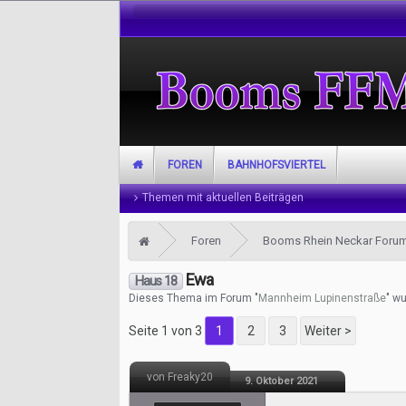
FOREN
BAHNHOFSVIERTEL
Themen mit aktuellen Beiträgen
Foren
Booms Rhein Neckar Foru
Ewa
Haus 18
Dieses Thema im Forum "
Mannheim Lupinenstraße
" wu
Seite 1 von 3
1
2
3
Weiter >
von Freaky20
9. Oktober 2021