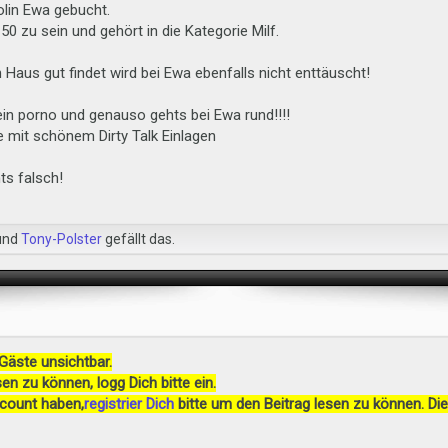
olin Ewa gebucht.
0 zu sein und gehört in die Kategorie Milf.
 Haus gut findet wird bei Ewa ebenfalls nicht enttäuscht!
ein porno und genauso gehts bei Ewa rund!!!!
e mit schönem Dirty Talk Einlagen
ts falsch!
und
Tony-Polster
gefällt das.
 Gäste unsichtbar.
en zu können, logg Dich bitte ein.
ccount haben,
registrier Dich
bitte um den Beitrag lesen zu können. Die