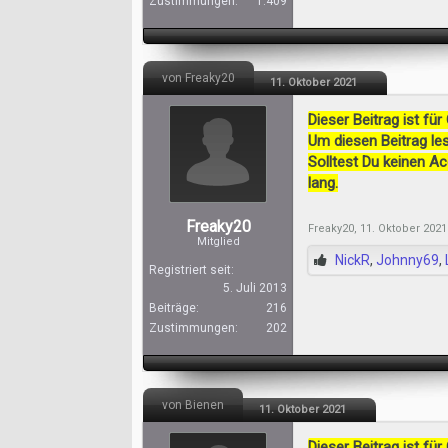
Zustimmungen:
1.409
von Freaky20
11. Oktober 2021
Dieser Beitrag ist für
Um diesen Beitrag les
Solltest Du keinen A
lang.
Freaky20
Freaky20
,
11. Oktober 2021
Mitglied
NickR
,
Johnny69
,
Registriert seit:
5. Juli 2013
Beiträge:
216
Zustimmungen:
202
von Bienen
11. Oktober 2021
Dieser Beitrag ist für