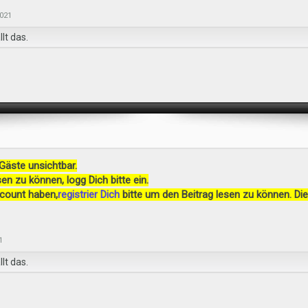
2021
lt das.
 Gäste unsichtbar.
en zu können, logg Dich bitte ein.
ccount haben,
registrier Dich
bitte um den Beitrag lesen zu können. Die
1
lt das.