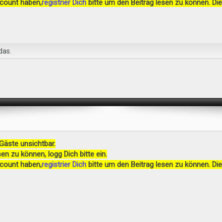
ccount haben,
registrier Dich
bitte um den Beitrag lesen zu können. Die
das.
 Gäste unsichtbar.
en zu können, logg Dich bitte ein.
ccount haben,
registrier Dich
bitte um den Beitrag lesen zu können. Die