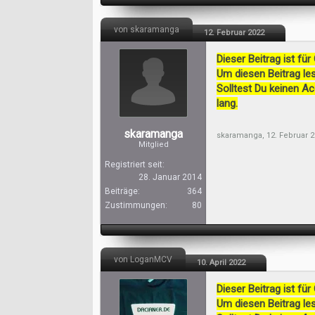
von skaramanga
12. Februar 2022
Dieser Beitrag ist für
Um diesen Beitrag les
Solltest Du keinen A
lang.
skaramanga
skaramanga
,
12. Februar 
Mitglied
Registriert seit:
28. Januar 2014
Beiträge:
364
Zustimmungen:
80
von LoganMCV
10. April 2022
Dieser Beitrag ist für
Um diesen Beitrag les