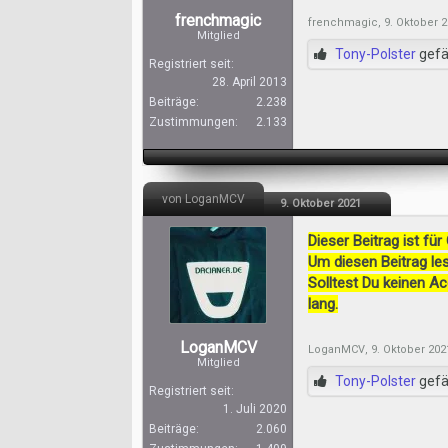
frenchmagic
frenchmagic
,
9. Oktober 
Mitglied
Tony-Polster
gefäl
Registriert seit:
28. April 2013
Beiträge:
2.238
Zustimmungen:
2.133
von LoganMCV
9. Oktober 2021
Dieser Beitrag ist für
Um diesen Beitrag les
Solltest Du keinen A
lang.
LoganMCV
LoganMCV
,
9. Oktober 202
Mitglied
Tony-Polster
gefäl
Registriert seit:
1. Juli 2020
Beiträge:
2.060