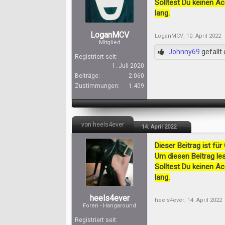
Solltest Du keinen A
lang.
LoganMCV
LoganMCV
,
10. April 2022
Mitglied
Johnny69
gefällt 
Registriert seit:
1. Juli 2020
Beiträge:
2.060
Zustimmungen:
1.409
von heels4ever
14. April 2022
Dieser Beitrag ist für
Um diesen Beitrag les
Solltest Du keinen A
lang.
heels4ever
heels4ever
,
14. April 2022
Foren - Hangaround
Registriert seit: