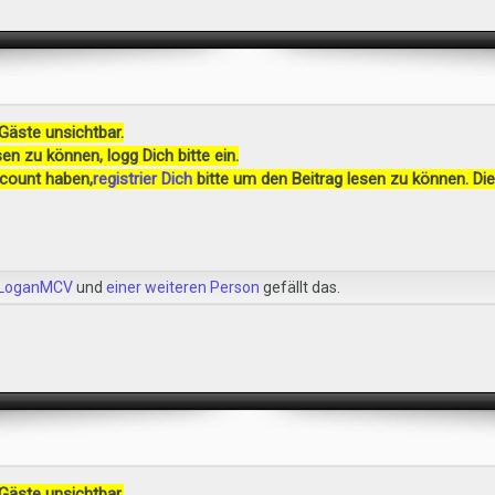
 Gäste unsichtbar.
en zu können, logg Dich bitte ein.
ccount haben,
registrier Dich
bitte um den Beitrag lesen zu können. Die
LoganMCV
und
einer weiteren Person
gefällt das.
 Gäste unsichtbar.