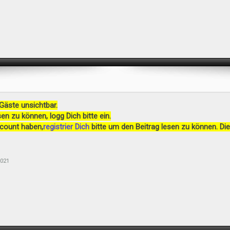
 Gäste unsichtbar.
en zu können, logg Dich bitte ein.
ccount haben,
registrier Dich
bitte um den Beitrag lesen zu können. Die
2021