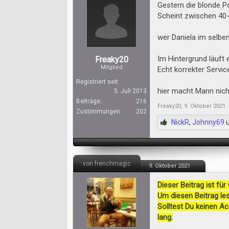
Gestern die blonde P
Scheint zwischen 40-5
wer Daniela im selben
Im Hintergrund läuft 
Freaky20
Mitglied
Echt korrekter Servic
Registriert seit:
hier macht Mann nich
5. Juli 2013
Beiträge:
216
Freaky20
,
9. Oktober 2021
Zustimmungen:
202
NickR
,
Johnny69
von frenchmagic
9. Oktober 2021
Dieser Beitrag ist für
Um diesen Beitrag les
Solltest Du keinen A
lang.