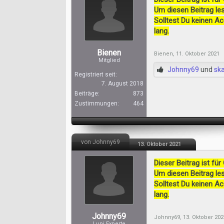
Um diesen Beitrag les
Solltest Du keinen A
lang.
Bienen
Bienen
,
11. Oktober 2021
Mitglied
Johnny69
und
sk
Registriert seit:
7. August 2018
Beiträge:
873
Zustimmungen:
464
von Johnny69
13. Oktober 2021
Dieser Beitrag ist für
Um diesen Beitrag les
Solltest Du keinen A
lang.
Johnny69
Johnny69
,
13. Oktober 202
Lupi Experte