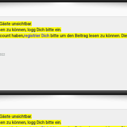
 Gäste unsichtbar.
en zu können, logg Dich bitte ein.
ccount haben,
registrier Dich
bitte um den Beitrag lesen zu können. Die
2022
 Gäste unsichtbar.
en zu können, logg Dich bitte ein.