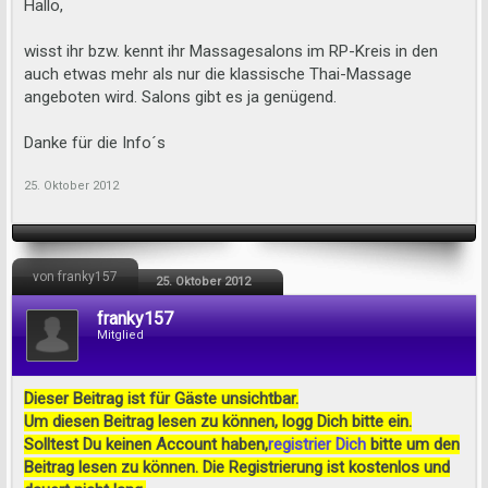
Hallo,
wisst ihr bzw. kennt ihr Massagesalons im RP-Kreis in den
auch etwas mehr als nur die klassische Thai-Massage
angeboten wird. Salons gibt es ja genügend.
Danke für die Info´s
25. Oktober 2012
von franky157
25. Oktober 2012
franky157
Mitglied
Dieser Beitrag ist für Gäste unsichtbar.
Um diesen Beitrag lesen zu können, logg Dich bitte ein.
Solltest Du keinen Account haben,
registrier Dich
bitte um den
Beitrag lesen zu können. Die Registrierung ist kostenlos und