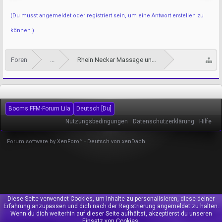
(Du musst angemeldet oder registriert sein, um eine Antwort erstellen zu
können.)
Foren
...
Rhein Neckar Massage und Tantra Forum
Booms FFM-Forum Lila
Deutsch [Du]
Nutzungsbedingungen
Datenschutzerklärung
Hilfe
Forum software by XenForo™
-
Deutsch von xenDach
Diese Seite verwendet Cookies, um Inhalte zu personalisieren, diese deiner
Erfahrung anzupassen und dich nach der Registrierung angemeldet zu halten.
Wenn du dich weiterhin auf dieser Seite aufhältst, akzeptierst du unseren
Einsatz von Cookies.