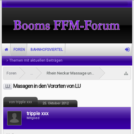
FOREN
BAHNHOFSVIERTEL
Themen mit aktuellen Beiträgen
Foren
...
Rhein Neckar Massage und Tantra Forum
Masagen in den Vororten von LU
LU:
von tripple xxx
25. Oktober 2012
tripple xxx
Mitglied