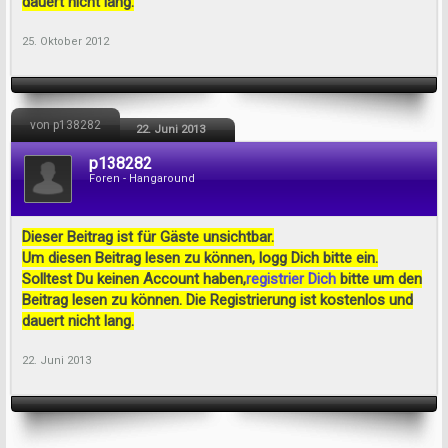
dauert nicht lang.
25. Oktober 2012
von p138282
22. Juni 2013
p138282
Foren - Hangaround
Dieser Beitrag ist für Gäste unsichtbar.
Um diesen Beitrag lesen zu können, logg Dich bitte ein.
Solltest Du keinen Account haben,
registrier Dich
bitte um den
Beitrag lesen zu können. Die Registrierung ist kostenlos und
dauert nicht lang.
22. Juni 2013