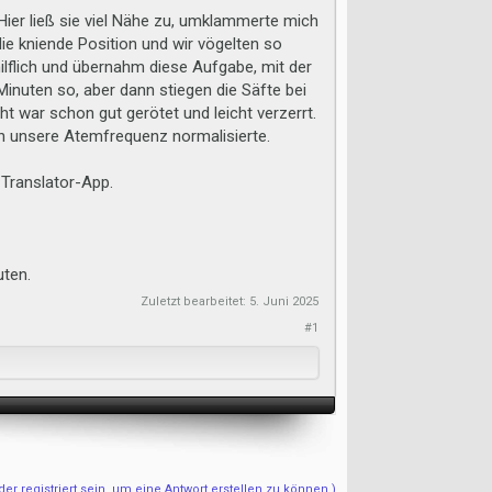
ier ließ sie viel Nähe zu, umklammerte mich
ie kniende Position und wir vögelten so
ehilflich und übernahm diese Aufgabe, mit der
 Minuten so, aber dann stiegen die Säfte bei
cht war schon gut gerötet und leicht verzerrt.
h unsere Atemfrequenz normalisierte.
 Translator-App.
uten.
Zuletzt bearbeitet:
5. Juni 2025
#1
r registriert sein, um eine Antwort erstellen zu können.)