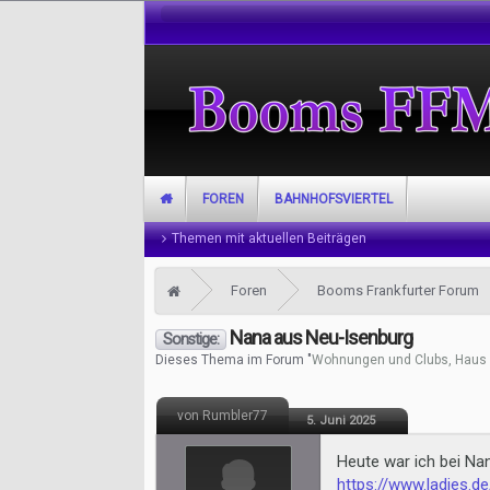
FOREN
BAHNHOFSVIERTEL
Themen mit aktuellen Beiträgen
Foren
Booms Frankfurter Forum
Nana aus Neu-Isenburg
Sonstige:
Dieses Thema im Forum "
Wohnungen und Clubs, Haus 
von Rumbler77
5. Juni 2025
Heute war ich bei Na
https://www.ladies.