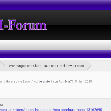
Wohnungen und Clubs, Haus und Hotel sowie Escort
und Hotel sowie Escort
" wurde erstellt von
Rumbler77
,
5. Juni 2025
.
na.
de/sex-anzeigen/huren-hostessen/neu-isenburg-nana-13162690