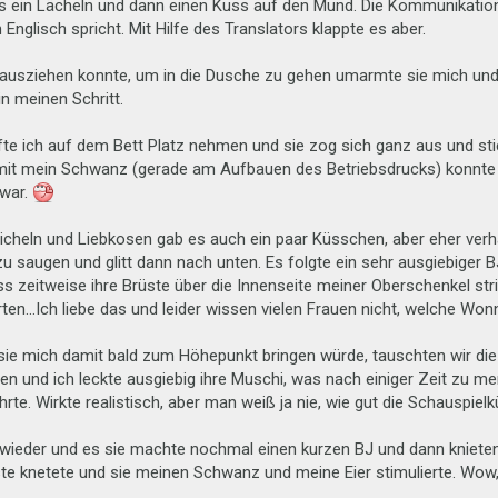
 ein Lächeln und dann einen Kuss auf den Mund. Die Kommunikation w
 Englisch spricht. Mit Hilfe des Translators klappte es aber.
ausziehen konnte, um in die Dusche zu gehen umarmte sie mich und
n meinen Schritt.
te ich auf dem Bett Platz nehmen und sie zog sich ganz aus und sti
mit mein Schwanz (gerade am Aufbauen des Betriebsdrucks) konnte 
 war.
eicheln und Liebkosen gab es auch ein paar Küsschen, aber eher ver
u saugen und glitt dann nach unten. Es folgte ein sehr ausgiebiger BJ,
ss zeitweise ihre Brüste über die Innenseite meiner Oberschenkel st
ten…Ich liebe das und leider wissen vielen Frauen nicht, welche Won
sie mich damit bald zum Höhepunkt bringen würde, tauschten wir die 
en und ich leckte ausgiebig ihre Muschi, was nach einiger Zeit zu
te. Wirkte realistisch, aber man weiß ja nie, wie gut die Schauspiel
wieder und es sie machte nochmal einen kurzen BJ und dann knieten
ste knetete und sie meinen Schwanz und meine Eier stimulierte. Wow, 