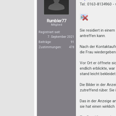
Tel.: 0163-8134960 -
Rumbler77
Mitglied
Sie residiert in ein
Registriert seit:
antreffen kann.
7. September 2021
Beiträge:
91
Nach der Kontaktaufn
Zustimmungen:
478
die Frau wiedergeben
Vor Ort er öffnete si
endlich erblickte, wa
stand leicht bekleide
Die Bilder in der An
zutreffend rüber. Sie
Das in der Anzeige a
sie hat einen wirklic