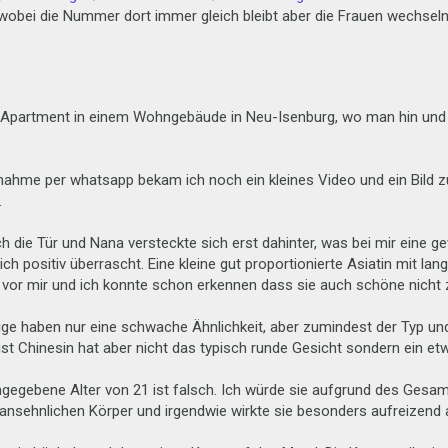
 wobei die Nummer dort immer gleich bleibt aber die Frauen wechseln
em Apartment in einem Wohngebäude in Neu-Isenburg, wo man hin und
ahme per whatsapp bekam ich noch ein kleines Video und ein Bild zu
.
ch die Tür und Nana versteckte sich erst dahinter, was bei mir eine g
r ich positiv überrascht. Eine kleine gut proportionierte Asiatin mit l
t vor mir und ich konnte schon erkennen dass sie auch schöne nicht z
zeige haben nur eine schwache Ähnlichkeit, aber zumindest der Typ u
 ist Chinesin hat aber nicht das typisch runde Gesicht sondern ein et
ngegebene Alter von 21 ist falsch. Ich würde sie aufgrund des Gesam
h ansehnlichen Körper und irgendwie wirkte sie besonders aufreizend 