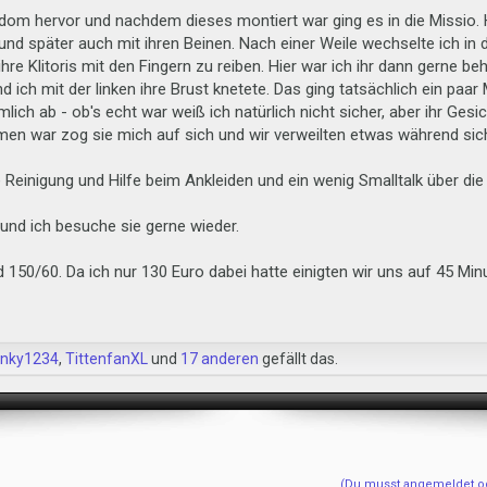
dom hervor und nachdem dieses montiert war ging es in die Missio. H
d später auch mit ihren Beinen. Nach einer Weile wechselte ich in d
 ihre Klitoris mit den Fingern zu reiben. Hier war ich ihr dann gerne b
 ich mit der linken ihre Brust knetete. Das ging tatsächlich ein paar
mlich ab - ob's echt war weiß ich natürlich nicht sicher, aber ihr Gesi
n war zog sie mich auf sich und wir verweilten etwas während sic
Reinigung und Hilfe beim Ankleiden und ein wenig Smalltalk über die
n und ich besuche sie gerne wieder.
150/60. Da ich nur 130 Euro dabei hatte einigten wir uns auf 45 Min
anky1234
,
TittenfanXL
und
17 anderen
gefällt das.
(Du musst angemeldet ode