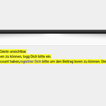
 Gäste unsichtbar.
en zu können, logg Dich bitte ein.
ccount haben,
registrier Dich
bitte um den Beitrag lesen zu können. Die