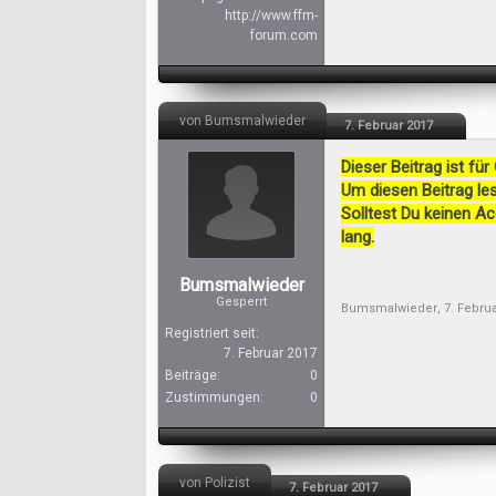
http://www.ffm-
forum.com
von Bumsmalwieder
7. Februar 2017
Dieser Beitrag ist für
Um diesen Beitrag les
Solltest Du keinen A
lang.
Bumsmalwieder
Gesperrt
Bumsmalwieder
,
7. Febru
Registriert seit:
7. Februar 2017
Beiträge:
0
Zustimmungen:
0
von Polizist
7. Februar 2017