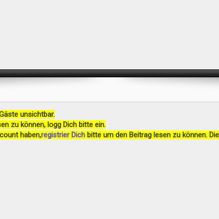
 Gäste unsichtbar.
en zu können, logg Dich bitte ein.
ccount haben,
registrier Dich
bitte um den Beitrag lesen zu können. Die