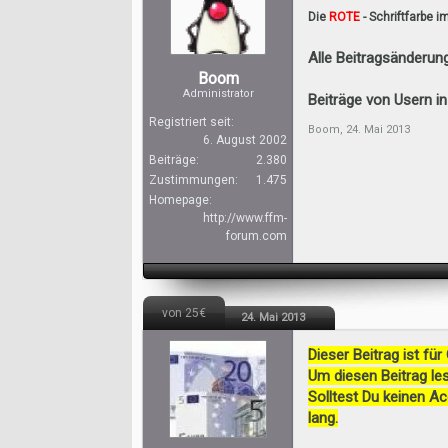
Die
ROTE
- Schriftfarbe i
Alle Beitragsänderun
Boom
Administrator
Beiträge von Usern in
Registriert seit:
Boom
,
24. Mai 2013
6. August 2002
Beiträge:
2.380
Zustimmungen:
1.475
Homepage:
http://www.ffm-
forum.com
von 25€
24. Mai 2013
Dieser Beitrag ist für
Um diesen Beitrag les
Solltest Du keinen A
lang.