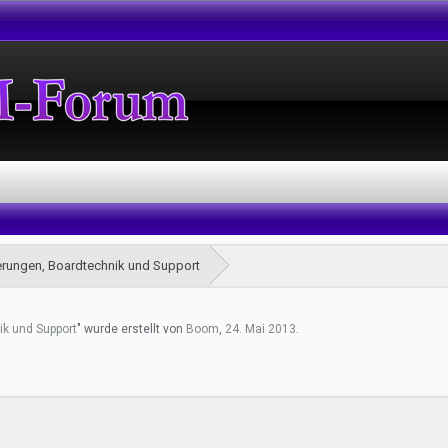
rungen, Boardtechnik und Support
k und Support
" wurde erstellt von
Boom
,
24. Mai 2013
.