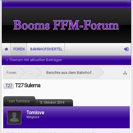
FOREN
BAHNHOFSVIERTEL
Themen mit aktuellen Beiträgen
Foren
...
Berichte aus dem Bahnhofsviertel
T27 Sulema
T27
von Tomlove
3. Oktober 2014
Tomlove
Mitglied