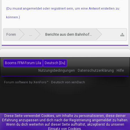
(Du musst angemeldet oder registriert sein, um eine Antwort erstellen zu
können.)
Foren
...
Berichte aus dem Bahnhofsviertel
Booms FFM-Forum Lila
Deutsch [Du]
Nutzungsbedingungen
Datenschutzerklärung
Hilfe
Forum software by XenForo™
-
Deutsch von xenDach
Diese Seite verwendet Cookies, um Inhalte zu personalisieren, diese deiner
Erfahrung anzupassen und dich nach der Registrierung angemeldet zu halten.
Wenn du dich weiterhin auf dieser Seite aufhältst, akzeptierst du unseren
Einsatz von Cookies.