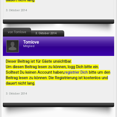
dauert nicht lang.
3. Oktober 2014
von Tomlove
3. Oktober 2014
Tomlove
Mitglied
Dieser Beitrag ist für Gäste unsichtbar.
Um diesen Beitrag lesen zu können, logg Dich bitte ein.
Solltest Du keinen Account haben,
registrier Dich
bitte um den
Beitrag lesen zu können. Die Registrierung ist kostenlos und
dauert nicht lang.
3. Oktober 2014