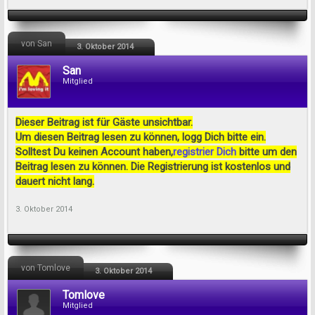
von San
3. Oktober 2014
San
Mitglied
Dieser Beitrag ist für Gäste unsichtbar.
Um diesen Beitrag lesen zu können, logg Dich bitte ein.
Solltest Du keinen Account haben,
registrier Dich
bitte um den
Beitrag lesen zu können. Die Registrierung ist kostenlos und
dauert nicht lang.
3. Oktober 2014
von Tomlove
3. Oktober 2014
Tomlove
Mitglied