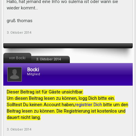
Hallo, hat jemand eine Info wo sulema ist oder wann sie
wieder kommt...
gruß thomas
3. Oktober 2014
von Bocki
3. Oktober 2014
Bocki
Mitglied
Dieser Beitrag ist für Gäste unsichtbar.
Um diesen Beitrag lesen zu können, logg Dich bitte ein.
Solltest Du keinen Account haben,
registrier Dich
bitte um den
Beitrag lesen zu können. Die Registrierung ist kostenlos und
dauert nicht lang.
3. Oktober 2014