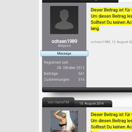
Dieser Beitrag ist für
Um diesen Beitrag les
Solltest Du keinen A
lang.
ochsen1989
ochsen1989
,
12. August 2
Mitglied
Massage
Registriert seit:
28. Oktober 2012
Beiträge:
561
Zustimmungen:
516
von HaineTM
13. August 2014
Dieser Beitrag ist für
Um diesen Beitrag les
Solltest Du keinen A