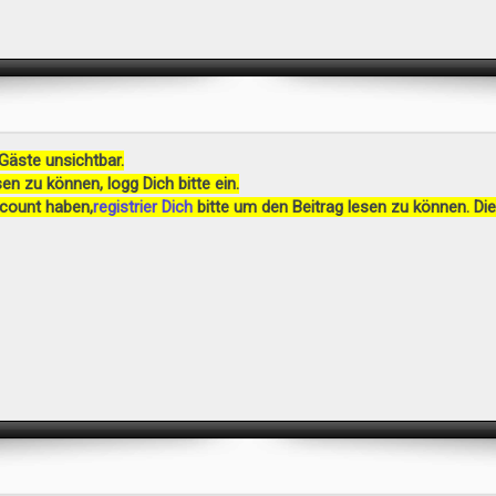
 Gäste unsichtbar.
en zu können, logg Dich bitte ein.
ccount haben,
registrier Dich
bitte um den Beitrag lesen zu können. Die