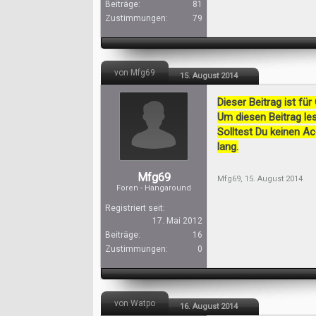
Beiträge:
81
Zustimmungen:
79
von Mfg69
15. August 2014
Dieser Beitrag ist für
Um diesen Beitrag les
Solltest Du keinen A
lang.
Mfg69
Mfg69
,
15. August 2014
Foren - Hangaround
Registriert seit:
17. Mai 2012
Beiträge:
16
Zustimmungen:
0
von Watpo
16. August 2014