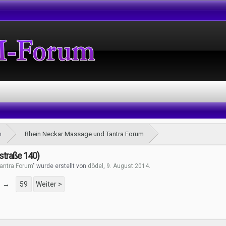
m
Rhein Neckar Massage und Tantra Forum
straße 140)
antra Forum
" wurde erstellt von
dödel
,
9. August 2014
.
→
59
Weiter >