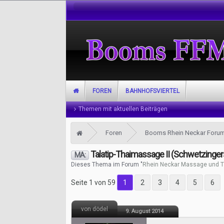
FOREN
BAHNHOFSVIERTEL
Themen mit aktuellen Beiträgen
Foren
Booms Rhein Neckar Foru
Talatip-Thaimassage II (Schwetzinger
MA:
Dieses Thema im Forum "
Rhein Neckar Massage und T
Seite 1 von 59
1
2
3
4
5
6
von dödel
9. August 2014