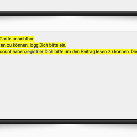
 Gäste unsichtbar.
en zu können, logg Dich bitte ein.
ccount haben,
registrier Dich
bitte um den Beitrag lesen zu können. Die