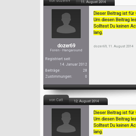
von dozer69
11. August 2014
Dieser Beitrag ist für
Um diesen Beitrag les
Solltest Du keinen A
lang.
dozer69
dozer69
,
11. August 2014
Foren - Hangaround
Registriert seit:
14. Januar 2012
Beiträge:
28
Zustimmungen:
0
von Catt
12. August 2014
Dieser Beitrag ist für
Um diesen Beitrag les
Solltest Du keinen A
lang.