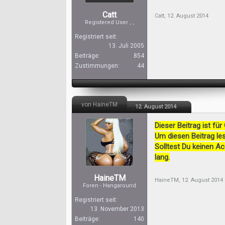
Catt
Catt
,
12. August 2014
Registered User , ,
Registriert seit:
13. Juli 2005
Beiträge:
854
Zustimmungen:
44
von HaineTM
12. August 2014
Dieser Beitrag ist für
Um diesen Beitrag les
Solltest Du keinen A
lang.
HaineTM
HaineTM
,
12. August 2014
Foren - Hangaround
Registriert seit:
13. November 2013
Beiträge:
140