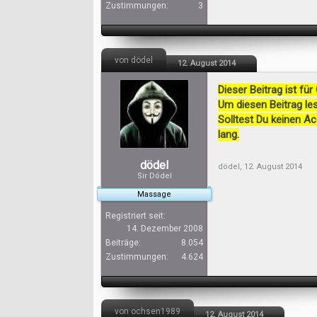
Zustimmungen:
3
von dödel
12. August 2014
Dieser Beitrag ist für
Um diesen Beitrag les
Solltest Du keinen A
lang.
dödel
dödel
,
12. August 2014
Sir Dödel
Massage
Registriert seit:
14. Dezember 2008
Beiträge:
8.054
Zustimmungen:
4.624
von ochsen1989
12. August 2014