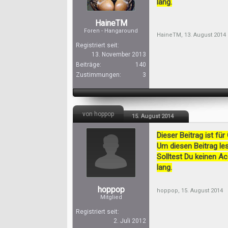
lang.
HaineTM
Foren - Hangaround
HaineTM
,
13. August 2014
Registriert seit:
13. November 2013
Beiträge:
140
Zustimmungen:
3
von hoppop
15. August 2014
Dieser Beitrag ist für
Um diesen Beitrag les
Solltest Du keinen A
lang.
hoppop
hoppop
,
15. August 2014
Mitglied
Registriert seit:
2. Juli 2012