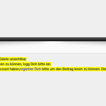
 Gäste unsichtbar.
en zu können, logg Dich bitte ein.
ccount haben,
registrier Dich
bitte um den Beitrag lesen zu können. Die