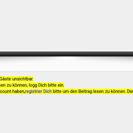
 Gäste unsichtbar.
en zu können, logg Dich bitte ein.
ccount haben,
registrier Dich
bitte um den Beitrag lesen zu können. Die