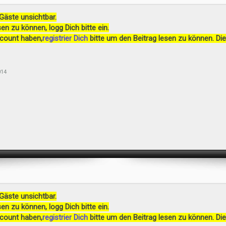
 Gäste unsichtbar.
en zu können, logg Dich bitte ein.
ccount haben,
registrier Dich
bitte um den Beitrag lesen zu können. Die
014
 Gäste unsichtbar.
en zu können, logg Dich bitte ein.
ccount haben,
registrier Dich
bitte um den Beitrag lesen zu können. Die