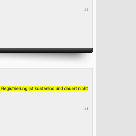
#3
 Registrierung ist kostenlos und dauert nicht
#4