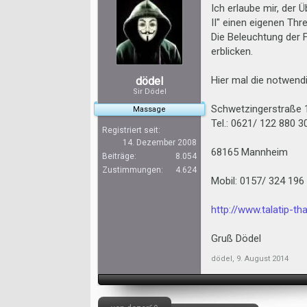
Ich erlaube mir, der
II" einen eigenen Thr
Die Beleuchtung der F
erblicken.
Hier mal die notwend
dödel
Sir Dödel
Schwetzingerstraße 
Massage
Tel.: 0621/ 122 880 3
Registriert seit:
14. Dezember 2008
68165 Mannheim
Beiträge:
8.054
Zustimmungen:
4.624
Mobil: 0157/ 324 196
http://www.talatip-t
Gruß Dödel
dödel
,
9. August 2014