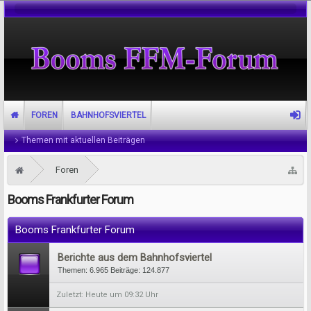
FOREN
BAHNHOFSVIERTEL
Themen mit aktuellen Beiträgen
Foren
Booms Frankfurter Forum
Booms Frankfurter Forum
Berichte aus dem Bahnhofsviertel
Themen:
6.965
Beiträge:
124.877
Heute um 09:32 Uhr