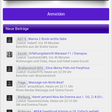
Anmelden
Neue Beiträge
BG7-9
Marisa 2 Stock rechte Seite
Zuletzt: HuberF,
Vor 39 Minuten
Berichte aus der Breite Gasse
Escort
Erfahrungsbericht Mariaaa111 / Dianayou
Zuletzt: Carsten60489,
Vor 45 Minuten
Wohnungen und Clubs, Haus und Hotel sowie Escort
Straßenstrich BHV
Elina Skinny Polin mit Ponyfrisur
Zuletzt: trucker978,
Heute um 22:39 Uhr
Berichte vom Strassenstrich
Frage:
Massage von Nicht-Asia?
Zuletzt: arnauldnym,
Heute um 22:11 Uhr
Rhein Neckar Massage und Tantra Forum
Werbung
Kennt jemand Nina die Domina aus 1. OG, Zi A 03 im LK
Zuletzt: hausmeischda,
Heute um 22:10 Uhr
SM und Domina Forum
Wohnung
ABRA Deepthroat Königin in OF. Einfach perfekt!