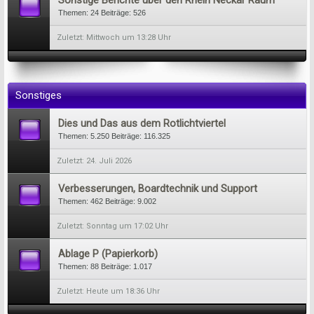
Sonstige Berichte über den Rhein Neckar Raum
Themen:
24
Beiträge:
526
Mittwoch um 13:28 Uhr
Sonstiges
Dies und Das aus dem Rotlichtviertel
Themen:
5.250
Beiträge:
116.325
24. Juli 2026
Verbesserungen, Boardtechnik und Support
Themen:
462
Beiträge:
9.002
Sonntag um 17:02 Uhr
Ablage P (Papierkorb)
Themen:
88
Beiträge:
1.017
Heute um 18:36 Uhr