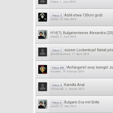
Palen
,
1. Juni 2014
Ashli etwa 130cm groß
Haus 3
dödel
,
25. Mai 2014
H14(?); Bulgarienteenie Alexandra (20
lexx23
,
5. Juni 2014
süsser Lockenkopf Natali jet
Haus 7
streetmachine
,
17. April 2014
!Anfängerin! sexy teengirl J
Haus 8A
v-power
,
14. Februar 2014
Kamilla Anal
Haus 4
chinanski
,
5. Januar 2013
Bulgarin Eva mit Brille
Haus 6
lexx23
,
21. Mai 2014