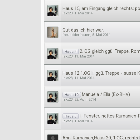
Haus 15, am Eingang gleich rechts; po
lexx23
,
1. Mai 2014
Gut das ich hier war,
freundderfrauen
,
5. Mai 2014
2. OG gleich ggü. Treppe, Ro
Haus 4
lexx23
,
11. Mai 2014
Haus 12 1.OG li. ggü. Treppe - süsse 
lexx23
,
11. Mai 2014
Manuela / Ella (Ex-BHV)
Haus 10
lexx23
,
22. April 2014
li. Fenster; nettes Rumänien
Haus 5
lexx23
,
1. Mai 2014
Anni Rumänien,Haus 20, 1.OG, rechts 