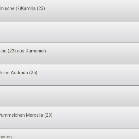
lnische (?)Kamilla (23)
mina (23) aus Rumänien
Kleine Andrada (25)
-Pummelchen Mercella (23)
hinten