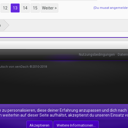
12
13
14
15
Weiter >
(Du musst angemeldet o
m
Nutzungsbedingungen
Daten
utsch von xenDach
©2010-2018
e zu personalisieren, diese deiner Erfahrung anzupassen und dich nach
 weiterhin auf dieser Seite aufhältst, akzeptierst du unseren Einsatz v
Akzeptieren
Weitere Informationen...