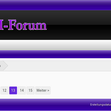
m
12
13
14
15
Weiter >
Erstellungsdat