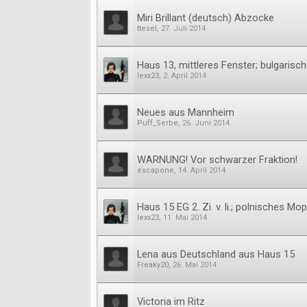
Miri Brillant (deutsch) Abzocke
ttesel
,
27. Juli 2014
Haus 13, mittleres Fenster; bulgarisc
lexx23
,
2. April 2014
Neues aus Mannheim
Puff_Serbe
,
26. Juni 2014
WARNUNG! Vor schwarzer Fraktion!
escapone
,
14. April 2014
Haus 15 EG 2. Zi. v. li.; polnisches M
lexx23
,
11. Mai 2014
Lena aus Deutschland aus Haus 15
Freaky20
,
26. Mai 2014
Victoria im Ritz