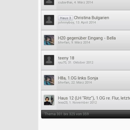
cuba-thai
,
4. März 2014
Christina Bulgarien
Haus 3
johnnyboy
,
13. April 2014
H20 gegenüber Eingang - Bella
bhv-fan
,
9. März 2014
teeny 18
ryu70
,
31. Oktober 2012
H8a, 1.OG links Sonja
bhv-fan
,
22. März 2014
Haus 12 (LH "Ritz"), 1.OG re. Flur, letzt
lexx23
,
1. November 2012
Thema 301 bis 325 von 359