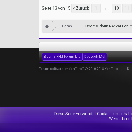
Seite 13 von 15
< Zurück
1
←
10
11
Foren
Booms Rhein Neckar Foru
Booms FFM-Forum Lila
Deutsch [Du]
Forum software by XenForo™
© 2010-2018 XenForo Ltd.
-
De
Diese Seite verwendet Cookies, um Inhalt
Wenn du dich