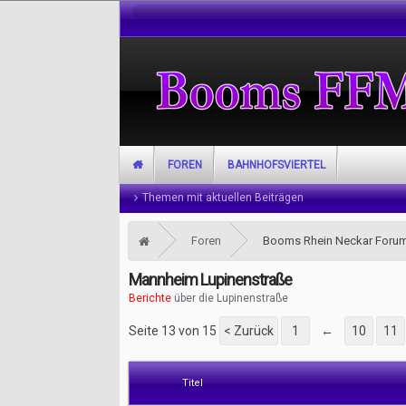
FOREN
BAHNHOFSVIERTEL
Themen mit aktuellen Beiträgen
Foren
Booms Rhein Neckar Foru
Mannheim Lupinenstraße
Berichte
über die Lupinenstraße
Seite 13 von 15
< Zurück
1
←
10
11
Titel