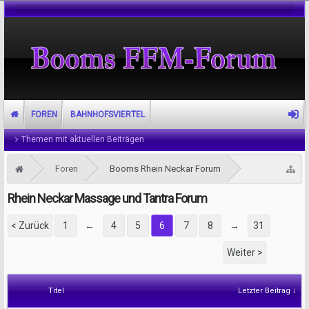
FOREN
BAHNHOFSVIERTEL
Themen mit aktuellen Beiträgen
Foren
Booms Rhein Neckar Forum
Rhein Neckar Massage und Tantra Forum
< Zurück
1
←
4
5
6
7
8
→
31
Weiter >
Titel
Letzter Beitrag ↓