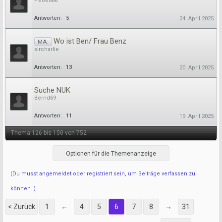
Peoe886
Antworten:
5
24. April 2025
Wo ist Ben/ Frau Benz
MA:
sircharlie
Antworten:
13
20. April 2025
Suche NUK
Bernd69
Antworten:
11
19. April 2025
Thema 126 bis 150 von 752
Optionen für die Themenanzeige
(Du musst angemeldet oder registriert sein, um Beiträge verfassen zu
können. )
< Zurück
1
←
4
5
6
7
8
→
31