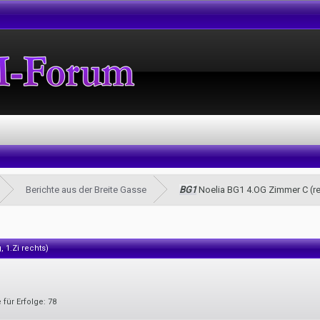
Berichte aus der Breite Gasse
BG1
Noelia BG1 4.OG Zimmer C (rec
 1.Zi rechts)
 für Erfolge:
78