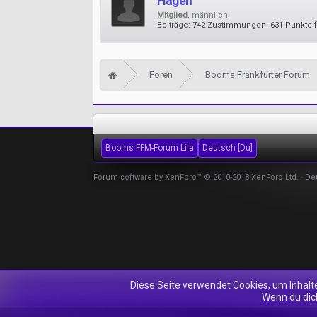
Hagen
Mitglied
, männlich
Beiträge:
742
Zustimmungen:
631
Punkte f
Foren
Booms Frankfurter Forum
Booms FFM-Forum Lila
Deutsch [Du]
Forum software by XenForo™
© 2010-2018 XenForo Ltd.
-
De
Diese Seite verwendet Cookies, um Inhalt
Wenn du dich