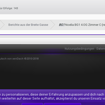
ür Erfolge:
143
Berichte aus der Breite Gasse
BG1
Noelia BG1 4.OG Zimmer C (rec
Nutzungsbedingungen
Daten
utsch von xenDach
©2010-2018
e zu personalisieren, diese deiner Erfahrung anzupassen und dich nach
 weiterhin auf dieser Seite aufhältst, akzeptierst du unseren Einsatz v