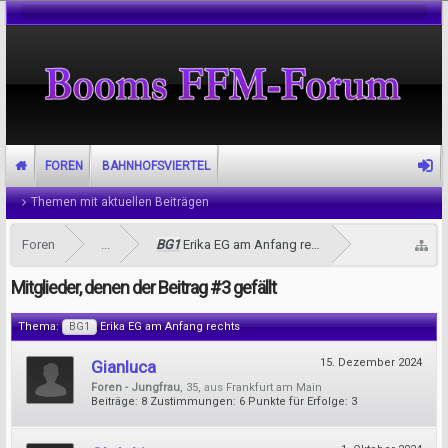
FOREN
BAHNHOFSVIERTEL
Themen mit aktuellen Beiträgen
Foren
...
BG1
Erika EG am Anfang rechts
Mitglieder, denen der Beitrag #3 gefällt
Thema:
BG1
Erika EG am Anfang rechts
15. Dezember 2024
Gianluca
Foren - Jungfrau
, 35,
aus
Frankfurt am Main
Beiträge:
8
Zustimmungen:
6
Punkte für Erfolge:
3