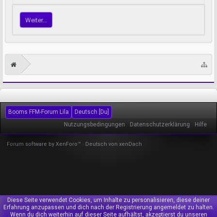
Weiter...
Booms FFM-Forum Lila
Deutsch [Du]
Nutzungsbedingungen
Datenschutzerklärung
Hilfe
Forum software by XenForo™
-
Deutsch von xenDach
Diese Seite verwendet Cookies, um Inhalte zu personalisieren, diese deiner
Erfahrung anzupassen und dich nach der Registrierung angemeldet zu halten.
Wenn du dich weiterhin auf dieser Seite aufhältst, akzeptierst du unseren