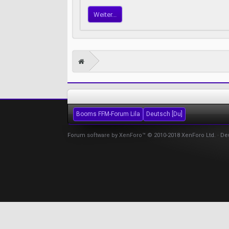
Weiter...
Booms FFM-Forum Lila
Deutsch [Du]
Forum software by XenForo™
© 2010-2018 XenForo Ltd.
-
De