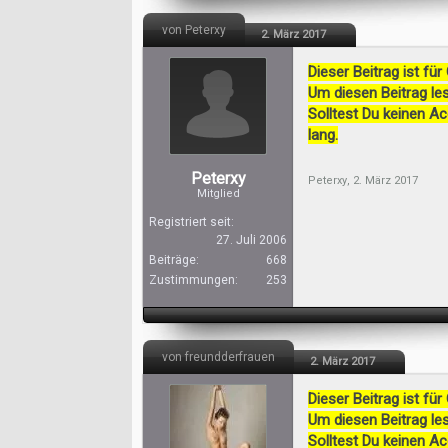
von Peterxy
2. März 2017
Dieser Beitrag ist für
Um diesen Beitrag les
Solltest Du keinen A
lang.
Peterxy
Peterxy
,
2. März 2017
Mitglied
Registriert seit:
27. Juli 2006
Beiträge:
668
Zustimmungen:
253
von freundderfrauen
2. März 2017
Dieser Beitrag ist für
Um diesen Beitrag les
Solltest Du keinen A