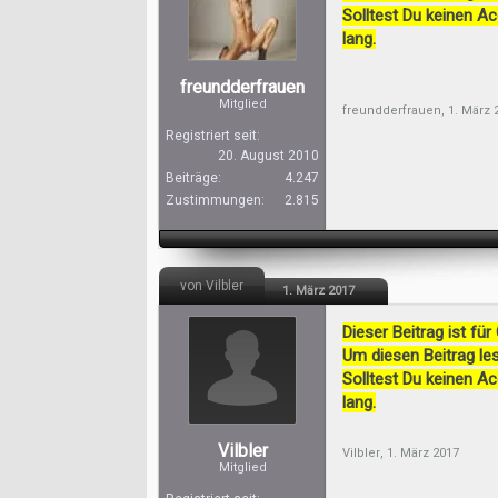
Solltest Du keinen A
lang.
freundderfrauen
Mitglied
freundderfrauen
,
1. März 
Registriert seit:
20. August 2010
Beiträge:
4.247
Zustimmungen:
2.815
von Vilbler
1. März 2017
Dieser Beitrag ist für
Um diesen Beitrag les
Solltest Du keinen A
lang.
Vilbler
Vilbler
,
1. März 2017
Mitglied