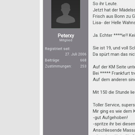
So ihr Leute.
Jetzt hat der Mädels
Frisch aus Bonn zu G
Lisa- der Helle Wahn
Ja. Echter ****ie!! Ke
Peterxy
Mitglied
Sie ist 19, und voll S
Registriert seit:
Da spürt man das nich
27. Juli 2006
Beiträge:
668
Zustimmungen:
253
Auf der KM Seite unt
Bei ***** Frankfurt tr
Auf dem anderen sind 
Mit 150 die Stunde li
Toller Service, super
Mir ging es wie dem K
-gut Aufgehoben!
-spritze ihr bei dies
Anschliesende Massag