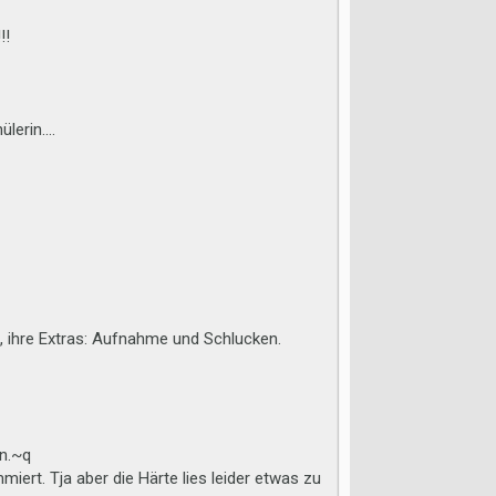
!!
erin....
n, ihre Extras: Aufnahme und Schlucken.
en.~q
t. Tja aber die Härte lies leider etwas zu