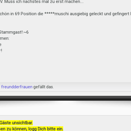
V. Muss ich nächstes mal zu erst machen....
ön in 69 Position die *****muschi ausgiebig geleckt und gefingert b
 Stammgast!:~6
mmen:
e
r!
d
freundderfrauen
gefällt das.
 Gäste unsichtbar.
en zu können, logg Dich bitte ein.