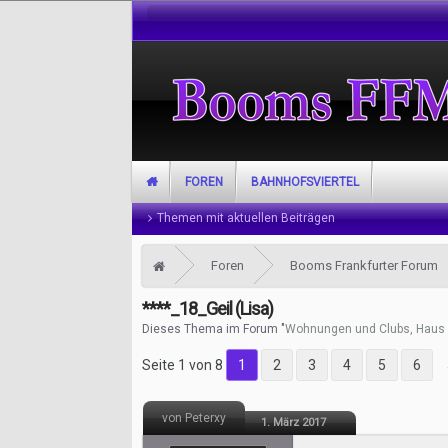
FOREN
BAHNHOFSVIERTEL
Themen mit aktuellen Beiträgen
Foren
Booms Frankfurter Forum
****_18_Geil (Lisa)
Dieses Thema im Forum "
Wohnungen und Clubs, Haus 
Seite 1 von 8
1
2
3
4
5
6
von Peterxy
1. März 2017