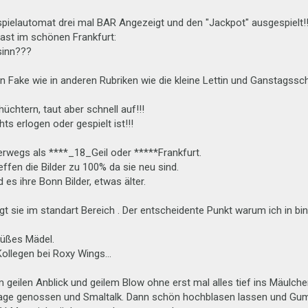
spielautomat drei mal BAR Angezeigt und den "Jackpot" ausgespielt!!
ast im schönen Frankfurt:
sinn???
in Fake wie in anderen Rubriken wie die kleine Lettin und Ganstagsschül
chüchtern, taut aber schnell auf!!!
ts erlogen oder gespielt ist!!!
erwegs als ****_18_Geil oder *****Frankfurt.
effen die Bilder zu 100% da sie neu sind.
es ihre Bonn Bilder, etwas älter.
egt sie im standart Bereich . Der entscheidente Punkt warum ich in bi
süßes Mädel.
ollegen bei Roxy Wings...
em geilen Anblick und geilem Blow ohne erst mal alles tief ins Mäulch
e genossen und Smaltalk. Dann schön hochblasen lassen und Gummier