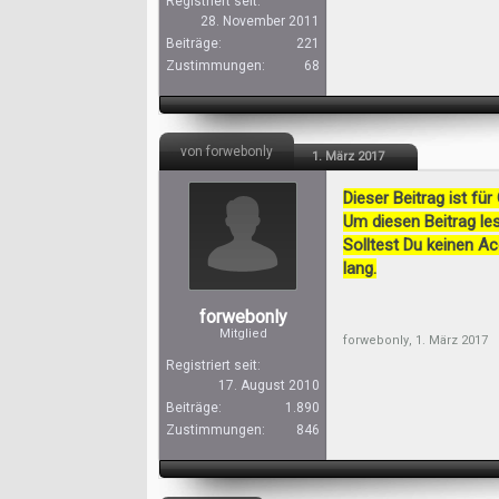
Registriert seit:
28. November 2011
Beiträge:
221
Zustimmungen:
68
von forwebonly
1. März 2017
Dieser Beitrag ist für
Um diesen Beitrag les
Solltest Du keinen A
lang.
forwebonly
Mitglied
forwebonly
,
1. März 2017
Registriert seit:
17. August 2010
Beiträge:
1.890
Zustimmungen:
846