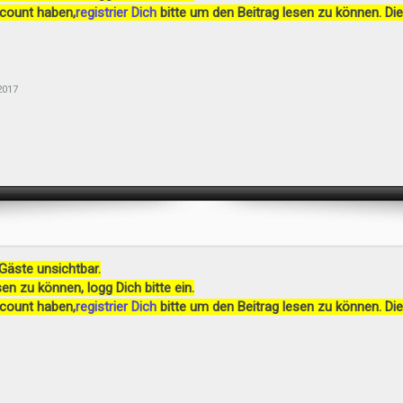
ccount haben,
registrier Dich
bitte um den Beitrag lesen zu können. Die
2017
 Gäste unsichtbar.
en zu können, logg Dich bitte ein.
ccount haben,
registrier Dich
bitte um den Beitrag lesen zu können. Die