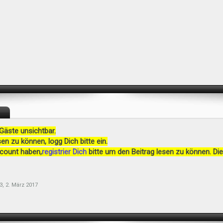
 Gäste unsichtbar.
en zu können, logg Dich bitte ein.
ccount haben,
registrier Dich
bitte um den Beitrag lesen zu können. Die
3
,
2. März 2017