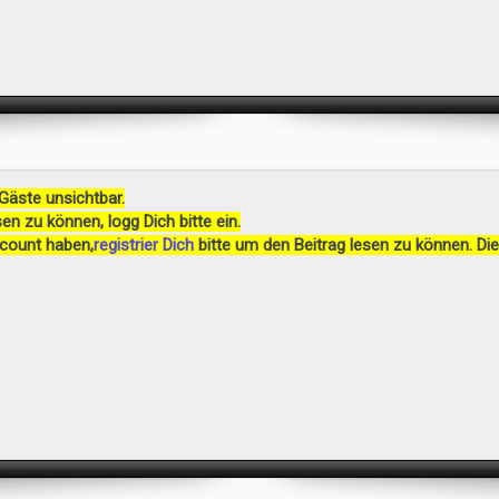
 Gäste unsichtbar.
en zu können, logg Dich bitte ein.
ccount haben,
registrier Dich
bitte um den Beitrag lesen zu können. Die