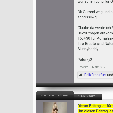
wünschen übrig für G
Ok Gummi weg und sch
schoss!!~q
Glaube da werde ich
Bevor fragen aufko
150+30 für Aufnahm
Ihre Brüste sind Natu
Skinnyboddy!
Peterxy2
Peterxy
,
1. März 2017
FelixFrankfurt
un
von freundderfrauen
1. März 2017
Dieser Beitrag ist für
Um diesen Beitrag les