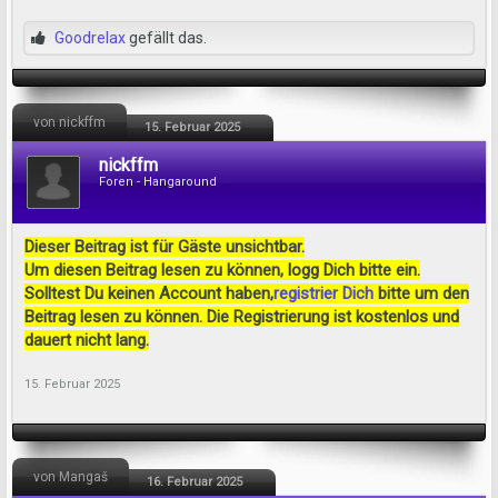
Goodrelax
gefällt das.
von nickffm
15. Februar 2025
nickffm
Foren - Hangaround
Dieser Beitrag ist für Gäste unsichtbar.
Um diesen Beitrag lesen zu können, logg Dich bitte ein.
Solltest Du keinen Account haben,
registrier Dich
bitte um den
Beitrag lesen zu können. Die Registrierung ist kostenlos und
dauert nicht lang.
15. Februar 2025
von Mangaš
16. Februar 2025