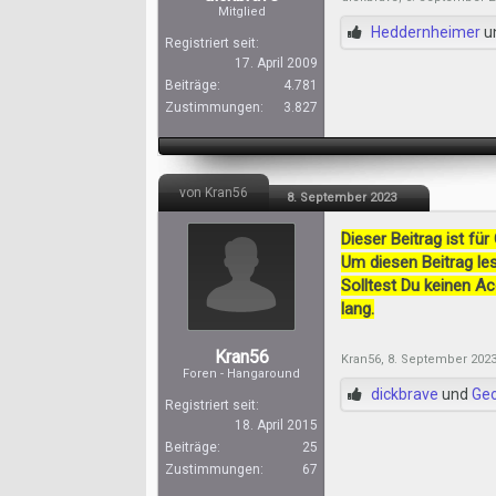
Mitglied
Heddernheimer
u
Registriert seit:
17. April 2009
Beiträge:
4.781
Zustimmungen:
3.827
von Kran56
8. September 2023
Dieser Beitrag ist für
Um diesen Beitrag les
Solltest Du keinen A
lang.
Kran56
Kran56
,
8. September 202
Foren - Hangaround
dickbrave
und
Ge
Registriert seit:
18. April 2015
Beiträge:
25
Zustimmungen:
67