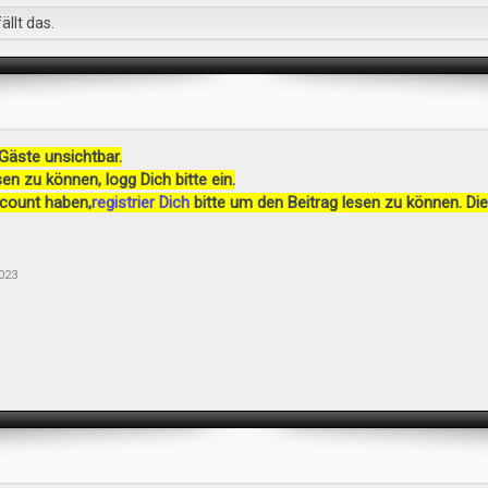
ällt das.
 Gäste unsichtbar.
en zu können, logg Dich bitte ein.
ccount haben,
registrier Dich
bitte um den Beitrag lesen zu können. Die
023