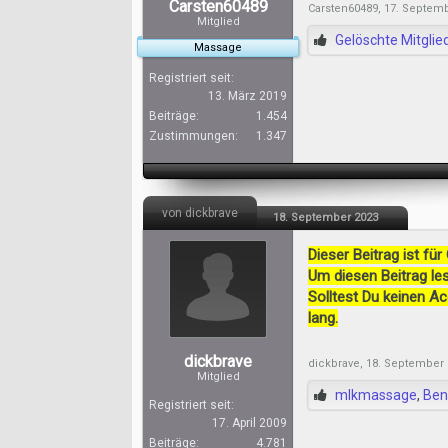
Carsten60489
Carsten60489
,
17. Septem
Mitglied
Gelöschte Mitglie
Massage
Registriert seit:
13. März 2019
Beiträge:
1.454
Zustimmungen:
1.347
von dickbrave
18. September 2023
Dieser Beitrag ist für
Um diesen Beitrag les
Solltest Du keinen A
lang.
dickbrave
dickbrave
,
18. September 
Mitglied
mlkmassage
,
Ben
Registriert seit:
17. April 2009
Beiträge:
4.781