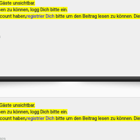
 Gäste unsichtbar.
en zu können, logg Dich bitte ein.
ccount haben,
registrier Dich
bitte um den Beitrag lesen zu können. Die
3
 Gäste unsichtbar.
en zu können, logg Dich bitte ein.
ccount haben,
registrier Dich
bitte um den Beitrag lesen zu können. Die
023