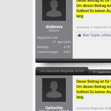
Dieser Beitrag ist für
Um diesen Beitrag les
Solltest Du keinen A
lang.
dickbrave
dickbrave
,
9. September 2
Mitglied
Ben Turpin
,
ochse
Registriert seit:
17. April 2009
Beiträge:
4.781
Zustimmungen:
3.827
von Gelöschte Mitglieder 41369
17. Septembe
Dieser Beitrag ist für
Um diesen Beitrag les
Solltest Du keinen A
lang.
Gelöschte
Gelöschte Mitglieder 4136