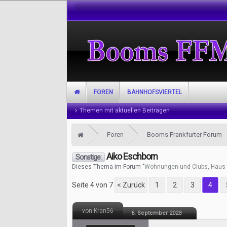
FOREN
BAHNHOFSVIERTEL
Themen mit aktuellen Beiträgen
Foren
Booms Frankfurter Forum
Aiko Eschborn
Sonstige:
Dieses Thema im Forum "
Wohnungen und Clubs, Haus 
Seite 4 von 7
< Zurück
1
2
3
4
von Kran56
6. September 2023