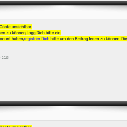
 Gäste unsichtbar.
en zu können, logg Dich bitte ein.
ccount haben,
registrier Dich
bitte um den Beitrag lesen zu können. Die
r 2023