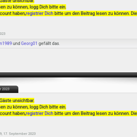
 Gäste unsichtbar.
en zu können, logg Dich bitte ein.
ccount haben,
registrier Dich
bitte um den Beitrag lesen zu können. Die
023
n1989
und
Georg01
gefällt das.
r 2023
 Gäste unsichtbar.
en zu können, logg Dich bitte ein.
ccount haben,
registrier Dich
bitte um den Beitrag lesen zu können. Die
9
,
17. September 2023