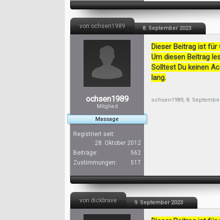
von ochsen1989
8. September 2023
Dieser Beitrag ist für
Um diesen Beitrag les
Solltest Du keinen A
lang.
ochsen1989
ochsen1989
,
8. Septembe
Mitglied
Massage
Registriert seit:
28. Oktober 2012
Beiträge:
562
Zustimmungen:
517
von dickbrave
9. September 2023