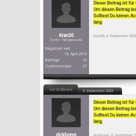
Dieser Beitrag ist für
Um diesen Beitrag les
Solltest Du keinen A
lang.
Kran56
Kran56
,
6. September 202
Foren - Hangaround
Registriert seit:
18. April 2015
Beiträge:
25
Zustimmungen:
67
von dickbrave
6. September 2023
Dieser Beitrag ist für
Um diesen Beitrag les
Solltest Du keinen A
lang.
dickbrave
dickbrave
,
6. September 2