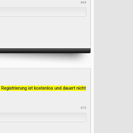
#69
 Registrierung ist kostenlos und dauert nicht
#70