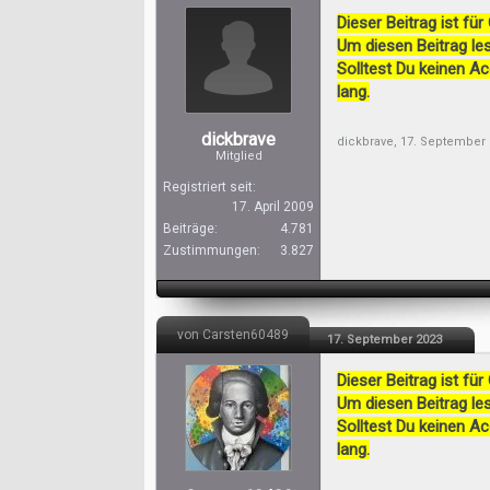
Dieser Beitrag ist für
Um diesen Beitrag les
Solltest Du keinen A
lang.
dickbrave
dickbrave
,
17. September 
Mitglied
Registriert seit:
17. April 2009
Beiträge:
4.781
Zustimmungen:
3.827
von Carsten60489
17. September 2023
Dieser Beitrag ist für
Um diesen Beitrag les
Solltest Du keinen A
lang.