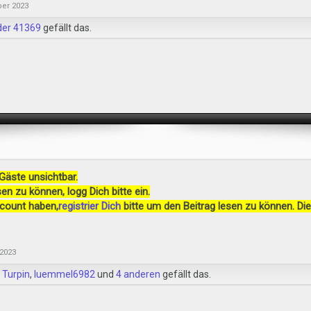
ber 2023
der 41369
gefällt das.
 Gäste unsichtbar.
en zu können, logg Dich bitte ein.
ccount haben,
registrier Dich
bitte um den Beitrag lesen zu können. Die
2023
 Turpin
,
luemmel6982
und
4 anderen
gefällt das.