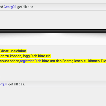
nd
Georg01
gefällt das.
 Gäste unsichtbar.
en zu können, logg Dich bitte ein.
ccount haben,
registrier Dich
bitte um den Beitrag lesen zu können. Die
3
org01
gefällt das.