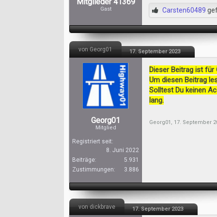
Mitglieder 41369
Gast
Carsten60489
gef
von Georg01
17. September 2023
Dieser Beitrag ist für
Um diesen Beitrag les
Solltest Du keinen A
lang.
Georg01
Georg01
,
17. September 2
Mitglied
Registriert seit:
8. Juni 2022
Beiträge:
5.931
Zustimmungen:
3.886
von dickbrave
17. September 2023