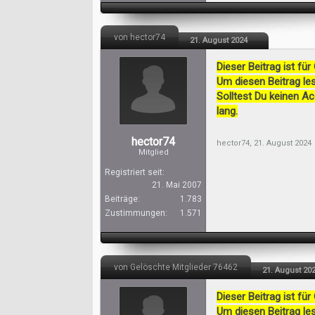
von hector74
21. August 2024
Dieser Beitrag ist für
Um diesen Beitrag les
Solltest Du keinen A
lang.
hector74
hector74
,
21. August 2024
Mitglied
Registriert seit:
21. Mai 2007
Beiträge:
1.783
Zustimmungen:
1.571
von Gelöschte Mitglieder 76462
21. August 20
Dieser Beitrag ist für
Um diesen Beitrag les