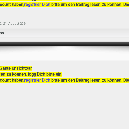
ccount haben,
registrier Dich
bitte um den Beitrag lesen zu können. Die
2
,
21. August 2024
as.
 Gäste unsichtbar.
en zu können, logg Dich bitte ein.
ccount haben,
registrier Dich
bitte um den Beitrag lesen zu können. Die