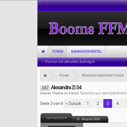
FOREN
BAHNHOFSVIERTEL
Themen mit aktuellen Beiträgen
Foren
Booms Frankfurter Forum
Alexandra Zi 34
E47
Dieses Thema im Forum "
Berichte aus dem Bahnhofsvi
Seite 3 von 6
< Zurück
1
2
3
4
von hector74
21. August 2024