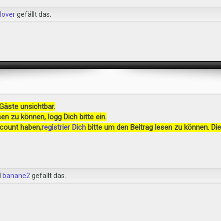
alover
gefällt das.
 Gäste unsichtbar.
en zu können, logg Dich bitte ein.
ccount haben,
registrier Dich
bitte um den Beitrag lesen zu können. Die
d
banane2
gefällt das.