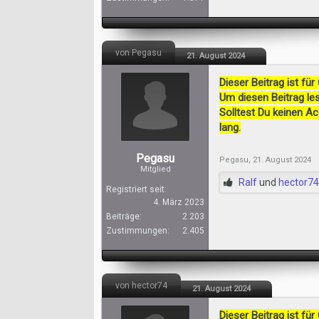
von Pegasu
21. August 2024
Dieser Beitrag ist für
Um diesen Beitrag les
Solltest Du keinen A
lang.
Pegasu
Pegasu
,
21. August 2024
Mitglied
Ralf
und
hector74
Registriert seit:
4. März 2023
Beiträge:
2.203
Zustimmungen:
2.405
von hector74
21. August 2024
Dieser Beitrag ist für