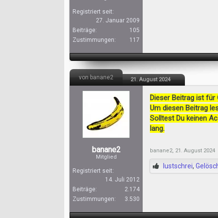
Registriert seit:
27. Januar 2009
Beiträge:
105
Zustimmungen:
117
von banane2
21. August 2024
Dieser Beitrag ist für
Um diesen Beitrag les
Solltest Du keinen A
lang.
banane2
banane2
,
21. August 2024
Mitglied
lustschrei
,
Gelösc
Registriert seit:
14. Juli 2012
Beiträge:
2.174
Zustimmungen:
3.530