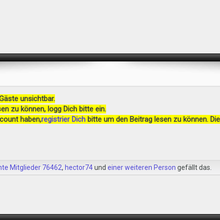
 Gäste unsichtbar.
en zu können, logg Dich bitte ein.
ccount haben,
registrier Dich
bitte um den Beitrag lesen zu können. Die
hte Mitglieder 76462
,
hector74
und
einer weiteren Person
gefällt das.