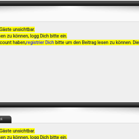
 Gäste unsichtbar.
en zu können, logg Dich bitte ein.
ccount haben,
registrier Dich
bitte um den Beitrag lesen zu können. Die
24
 Gäste unsichtbar.
en zu können, logg Dich bitte ein.