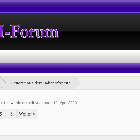
Berichte aus dem Bahnhofsviertel
ertel
" wurde erstellt von
more
,
19. April 2023
.
5
6
Weiter >