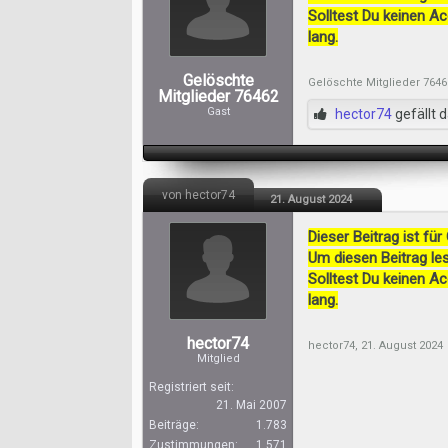
Solltest Du keinen A
lang.
Gelöschte
Gelöschte Mitglieder 7646
Mitglieder 76462
Gast
hector74
gefällt d
von hector74
21. August 2024
Dieser Beitrag ist für
Um diesen Beitrag les
Solltest Du keinen A
lang.
hector74
hector74
,
21. August 2024
Mitglied
Registriert seit:
21. Mai 2007
Beiträge:
1.783
Zustimmungen:
1.571