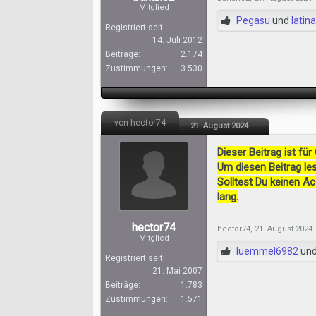
Mitglied
Pegasu
und
latin
Registriert seit:
14. Juli 2012
Beiträge:
2.174
Zustimmungen:
3.530
von hector74
21. August 2024
Dieser Beitrag ist für
Um diesen Beitrag les
Solltest Du keinen A
lang.
hector74
hector74
,
21. August 2024
Mitglied
luemmel6982
un
Registriert seit:
21. Mai 2007
Beiträge:
1.783
Zustimmungen:
1.571