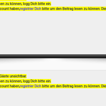
en zu können, logg Dich bitte ein.
ccount haben,
registrier Dich
bitte um den Beitrag lesen zu können. Die
 Gäste unsichtbar.
en zu können, logg Dich bitte ein.
ccount haben,
registrier Dich
bitte um den Beitrag lesen zu können. Die