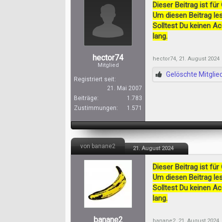
Dieser Beitrag ist für
Um diesen Beitrag les
Solltest Du keinen A
lang.
hector74
hector74
,
21. August 2024
Mitglied
Gelöschte Mitglie
Registriert seit:
21. Mai 2007
Beiträge:
1.783
Zustimmungen:
1.571
von banane2
21. August 2024
Dieser Beitrag ist für
Um diesen Beitrag les
Solltest Du keinen A
lang.
banane2
banane2
,
21. August 2024