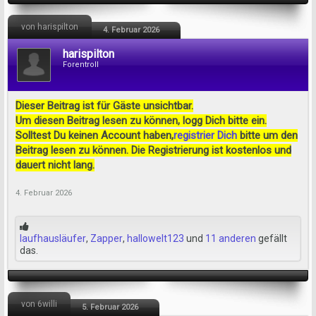
von harispilton
4. Februar 2026
harispilton
Forentroll
Dieser Beitrag ist für Gäste unsichtbar.
Um diesen Beitrag lesen zu können, logg Dich bitte ein.
Solltest Du keinen Account haben,
registrier Dich
bitte um den
Beitrag lesen zu können. Die Registrierung ist kostenlos und
dauert nicht lang.
4. Februar 2026
laufhausläufer
,
Zapper
,
hallowelt123
und
11 anderen
gefällt
das.
von 6willi
5. Februar 2026