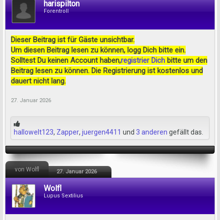
harispilton
Forentroll
Dieser Beitrag ist für Gäste unsichtbar.
Um diesen Beitrag lesen zu können, logg Dich bitte ein.
Solltest Du keinen Account haben,
registrier Dich
bitte um den
Beitrag lesen zu können. Die Registrierung ist kostenlos und
dauert nicht lang.
27. Januar 2026
hallowelt123
,
Zapper
,
juergen4411
und
3 anderen
gefällt das.
von Wolfl
27. Januar 2026
Wolfl
Lupus Sextilius