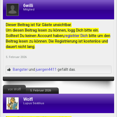
6willi
Mitglied
Dieser Beitrag ist für Gäste unsichtbar.
Um diesen Beitrag lesen zu können, logg Dich bitte ein.
Solltest Du keinen Account haben,
registrier Dich
bitte um den
Beitrag lesen zu können. Die Registrierung ist kostenlos und
dauert nicht lang.
5. Februar 2026
Bangster
und
juergen4411
gefällt das.
von Wolfl
5. Februar 2026
Wolfl
Lupus Sextilius