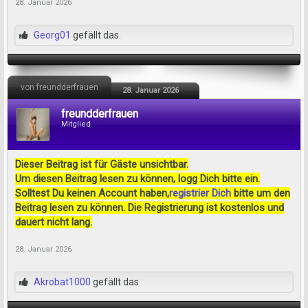
28. Januar 2026
Georg01
gefällt das.
von freundderfrauen
28. Januar 2026
freundderfrauen
Mitglied
Dieser Beitrag ist für Gäste unsichtbar.
Um diesen Beitrag lesen zu können, logg Dich bitte ein.
Solltest Du keinen Account haben,
registrier Dich
bitte um den
Beitrag lesen zu können. Die Registrierung ist kostenlos und
dauert nicht lang.
28. Januar 2026
Akrobat1000
gefällt das.