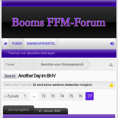
FOREN
BAHNHOFSVIERTEL
Themen mit aktuellen Beiträgen
Foren
...
Berichte vom Strassenstrich
Another Day im BHV
Bericht:
Status des Themas:
Es sind keine weiteren Antworten möglich.
< Zurück
1
←
72
73
74
75
76
77
von harispilton
27. Januar 2026