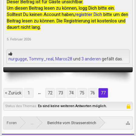
Dieser Beitrag ist für Gäste unsichtbar.
Um diesen Beitrag lesen zu können, logg Dich bitte ein.
Solltest Du keinen Account haben,
registrier Dich
bitte um den
Beitrag lesen zu können. Die Registrierung ist kostenlos und
dauert nicht lang.
5. Februar 2026
nurgugge
,
Tommy_real
,
Marco28
und
3 anderen
gefällt das.
< Zurück
1
←
72
73
74
75
76
77
Status des Themas:
Es sind keine weiteren Antworten möglich.
Foren
...
Berichte vom Strassenstrich