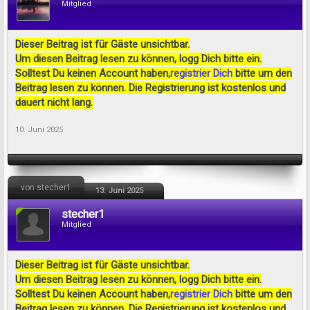
Mitglied
Dieser Beitrag ist für Gäste unsichtbar.
Um diesen Beitrag lesen zu können, logg Dich bitte ein.
Solltest Du keinen Account haben,
registrier Dich
bitte um den
Beitrag lesen zu können. Die Registrierung ist kostenlos und
dauert nicht lang.
10. Juni 2025
von stecher1
13. Juni 2025
stecher1
Mitglied
Dieser Beitrag ist für Gäste unsichtbar.
Um diesen Beitrag lesen zu können, logg Dich bitte ein.
Solltest Du keinen Account haben,
registrier Dich
bitte um den
Beitrag lesen zu können. Die Registrierung ist kostenlos und