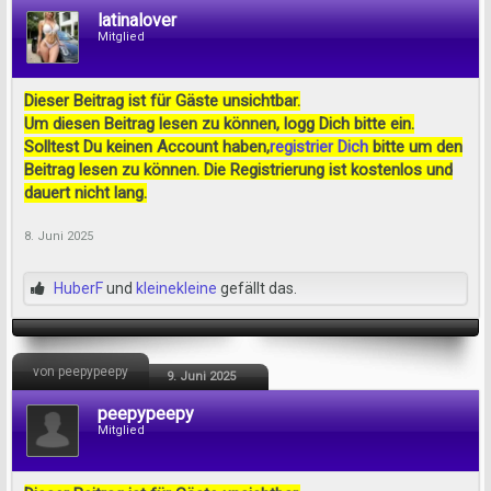
latinalover
Mitglied
Dieser Beitrag ist für Gäste unsichtbar.
Um diesen Beitrag lesen zu können, logg Dich bitte ein.
Solltest Du keinen Account haben,
registrier Dich
bitte um den
Beitrag lesen zu können. Die Registrierung ist kostenlos und
dauert nicht lang.
8. Juni 2025
HuberF
und
kleinekleine
gefällt das.
von peepypeepy
9. Juni 2025
peepypeepy
Mitglied