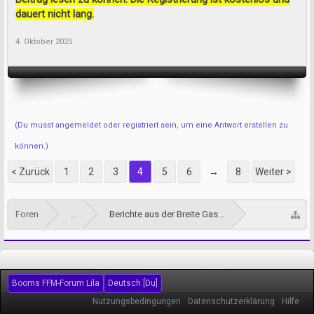
dauert nicht lang.
4. Oktober 2025
(Du musst angemeldet oder registriert sein, um eine Antwort erstellen zu
können.)
< Zurück
1
2
3
4
5
6
→
8
Weiter >
Foren
...
Berichte aus der Breite Gasse
Booms FFM-Forum Lila
Deutsch [Du]
Nutzungsbedingungen
Datenschutzerklärung
Hilfe