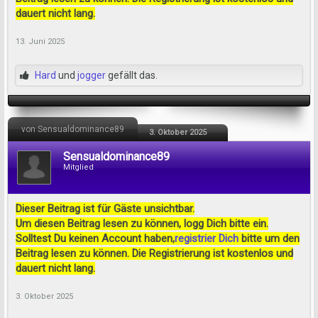
dauert nicht lang.
13. Juni 2025
Hard
und
jogger
gefällt das.
von Sensualdominance89
3. Oktober 2025
Sensualdominance89
Mitglied
Dieser Beitrag ist für Gäste unsichtbar.
Um diesen Beitrag lesen zu können, logg Dich bitte ein.
Solltest Du keinen Account haben,
registrier Dich
bitte um den
Beitrag lesen zu können. Die Registrierung ist kostenlos und
dauert nicht lang.
3. Oktober 2025