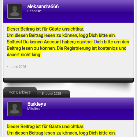
aleksandra666
Gesperrt
Dieser Beitrag ist für Gäste unsichtbar.
Um diesen Beitrag lesen zu können, logg Dich bitte ein.
Solltest Du keinen Account haben,
registrier Dich
bitte um den
Beitrag lesen zu können. Die Registrierung ist kostenlos und
dauert nicht lang.
4. Juni 2025
von Barkleys
5. Juni 2025
Barkleys
Mitglied
Dieser Beitrag ist für Gäste unsichtbar.
Um diesen Beitrag lesen zu können, logg Dich bitte ein.