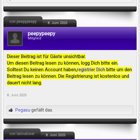
von peepypeepy
8. Juni 2025
peepypeepy
Mitglied
Dieser Beitrag ist für Gäste unsichtbar.
Um diesen Beitrag lesen zu können, logg Dich bitte ein.
Solltest Du keinen Account haben,
registrier Dich
bitte um den
Beitrag lesen zu können. Die Registrierung ist kostenlos und
dauert nicht lang.
8. Juni 2025
Pegasu
gefällt das.
von latinalover
8. Juni 2025