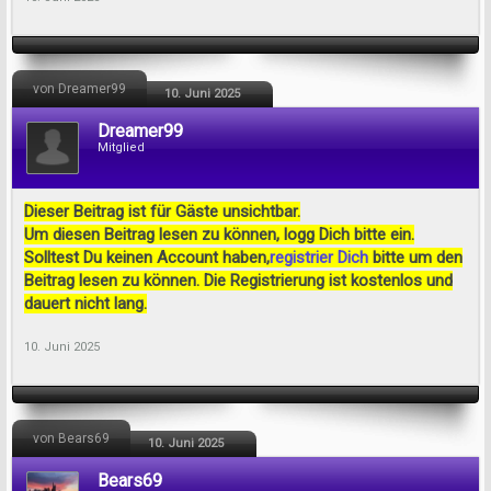
von Dreamer99
10. Juni 2025
Dreamer99
Mitglied
Dieser Beitrag ist für Gäste unsichtbar.
Um diesen Beitrag lesen zu können, logg Dich bitte ein.
Solltest Du keinen Account haben,
registrier Dich
bitte um den
Beitrag lesen zu können. Die Registrierung ist kostenlos und
dauert nicht lang.
10. Juni 2025
von Bears69
10. Juni 2025
Bears69