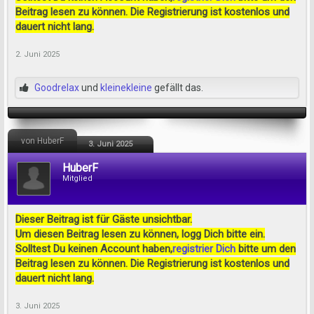
Beitrag lesen zu können. Die Registrierung ist kostenlos und
dauert nicht lang.
2. Juni 2025
Goodrelax
und
kleinekleine
gefällt das.
von HuberF
3. Juni 2025
HuberF
Mitglied
Dieser Beitrag ist für Gäste unsichtbar.
Um diesen Beitrag lesen zu können, logg Dich bitte ein.
Solltest Du keinen Account haben,
registrier Dich
bitte um den
Beitrag lesen zu können. Die Registrierung ist kostenlos und
dauert nicht lang.
3. Juni 2025