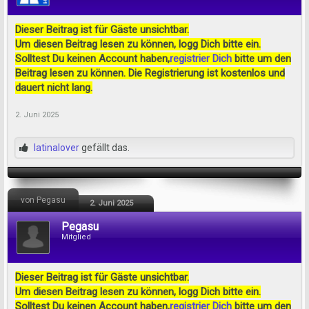
Dieser Beitrag ist für Gäste unsichtbar.
Um diesen Beitrag lesen zu können, logg Dich bitte ein.
Solltest Du keinen Account haben,
registrier Dich
bitte um den
Beitrag lesen zu können. Die Registrierung ist kostenlos und
dauert nicht lang.
2. Juni 2025
latinalover
gefällt das.
von Pegasu
2. Juni 2025
Pegasu
Mitglied
Dieser Beitrag ist für Gäste unsichtbar.
Um diesen Beitrag lesen zu können, logg Dich bitte ein.
Solltest Du keinen Account haben,
registrier Dich
bitte um den