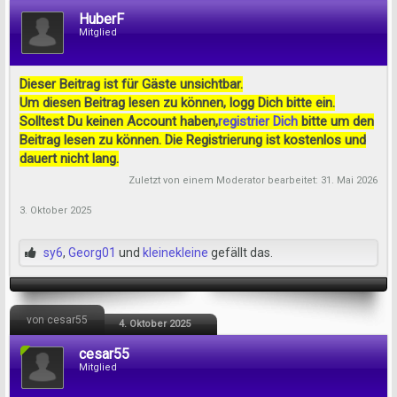
HuberF
Mitglied
Dieser Beitrag ist für Gäste unsichtbar.
Um diesen Beitrag lesen zu können, logg Dich bitte ein.
Solltest Du keinen Account haben,
registrier Dich
bitte um den
Beitrag lesen zu können. Die Registrierung ist kostenlos und
dauert nicht lang.
Zuletzt von einem Moderator bearbeitet:
31. Mai 2026
3. Oktober 2025
sy6
,
Georg01
und
kleinekleine
gefällt das.
von cesar55
4. Oktober 2025
cesar55
Mitglied