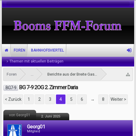
FOREN
BAHNHOFSVIERTEL
Themen mit aktuellen Beiträgen
Foren
...
Berichte aus der Breite Gasse
BG 7-9 2OG 2. Zimmer Daria
BG7-9
< Zurück
1
2
3
4
5
6
→
8
Weiter >
von Georg01
2. Juni 2025
Georg01
Mitglied