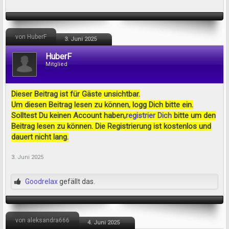
von HuberF
3. Juni 2025
HuberF
Mitglied
Dieser Beitrag ist für Gäste unsichtbar.
Um diesen Beitrag lesen zu können, logg Dich bitte ein.
Solltest Du keinen Account haben,
registrier Dich
bitte um den
Beitrag lesen zu können. Die Registrierung ist kostenlos und
dauert nicht lang.
3. Juni 2025
Goodrelax
gefällt das.
von aleksandra666
4. Juni 2025