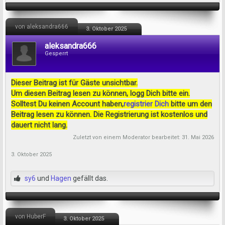
von aleksandra666
3. Oktober 2025
aleksandra666
Gesperrt
Dieser Beitrag ist für Gäste unsichtbar.
Um diesen Beitrag lesen zu können, logg Dich bitte ein.
Solltest Du keinen Account haben,
registrier Dich
bitte um den
Beitrag lesen zu können. Die Registrierung ist kostenlos und
dauert nicht lang.
Zuletzt von einem Moderator bearbeitet:
31. Mai 2026
3. Oktober 2025
sy6
und
Hagen
gefällt das.
von HuberF
3. Oktober 2025