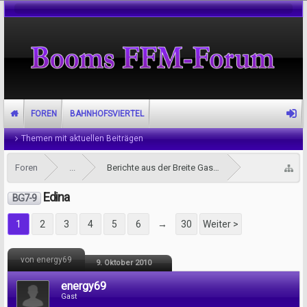
FOREN
BAHNHOFSVIERTEL
Themen mit aktuellen Beiträgen
Foren
...
Berichte aus der Breite Gasse
Edina
BG7-9
1
2
3
4
5
6
→
30
Weiter >
von energy69
9. Oktober 2010
energy69
Gast