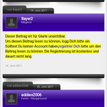
von Bayer2
14. Juni 2011
Bayer2
Mitglied
Dieser Beitrag ist für Gäste unsichtbar.
Um diesen Beitrag lesen zu können, logg Dich bitte ein.
Solltest Du keinen Account haben,
registrier Dich
bitte um den
Beitrag lesen zu können. Die Registrierung ist kostenlos und
dauert nicht lang.
14. Juni 2011
von eddies2006
25. Juni 2011
eddies2006
Foren - Hangaround