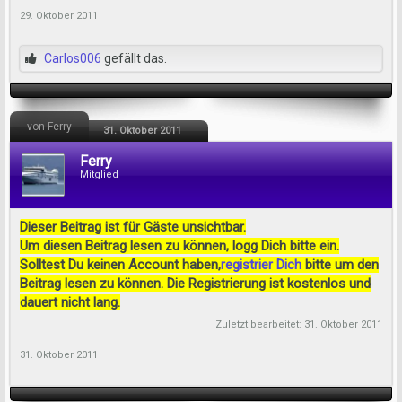
29. Oktober 2011
Carlos006
gefällt das.
von Ferry
31. Oktober 2011
Ferry
Mitglied
Dieser Beitrag ist für Gäste unsichtbar.
Um diesen Beitrag lesen zu können, logg Dich bitte ein.
Solltest Du keinen Account haben,
registrier Dich
bitte um den
Beitrag lesen zu können. Die Registrierung ist kostenlos und
dauert nicht lang.
Zuletzt bearbeitet:
31. Oktober 2011
31. Oktober 2011