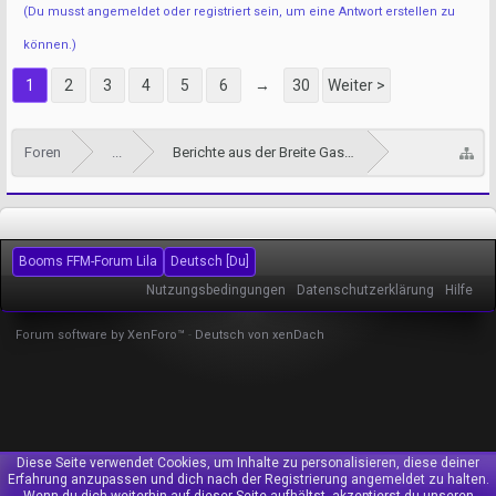
(Du musst angemeldet oder registriert sein, um eine Antwort erstellen zu
können.)
1
2
3
4
5
6
→
30
Weiter >
Foren
...
Berichte aus der Breite Gasse
Booms FFM-Forum Lila
Deutsch [Du]
Nutzungsbedingungen
Datenschutzerklärung
Hilfe
Forum software by XenForo™
-
Deutsch von xenDach
Diese Seite verwendet Cookies, um Inhalte zu personalisieren, diese deiner
Erfahrung anzupassen und dich nach der Registrierung angemeldet zu halten.