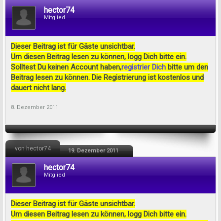
hector74
Mitglied
Dieser Beitrag ist für Gäste unsichtbar.
Um diesen Beitrag lesen zu können, logg Dich bitte ein.
Solltest Du keinen Account haben,
registrier Dich
bitte um den
Beitrag lesen zu können. Die Registrierung ist kostenlos und
dauert nicht lang.
8. Dezember 2011
von hector74
19. Dezember 2011
hector74
Mitglied
Dieser Beitrag ist für Gäste unsichtbar.
Um diesen Beitrag lesen zu können, logg Dich bitte ein.