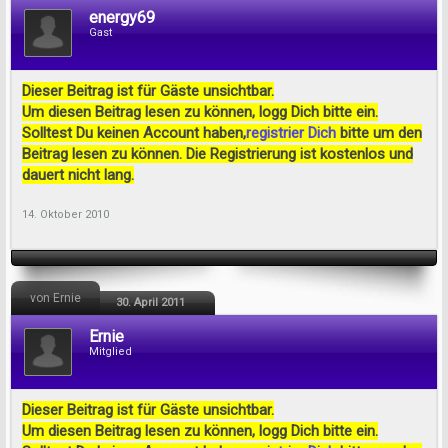
energy69
Gast
Dieser Beitrag ist für Gäste unsichtbar.
Um diesen Beitrag lesen zu können, logg Dich bitte ein.
Solltest Du keinen Account haben,
registrier Dich
bitte um den
Beitrag lesen zu können. Die Registrierung ist kostenlos und
dauert nicht lang.
14. Oktober 2010
von Ernie
30. April 2011
Ernie
Mitglied
Dieser Beitrag ist für Gäste unsichtbar.
Um diesen Beitrag lesen zu können, logg Dich bitte ein.