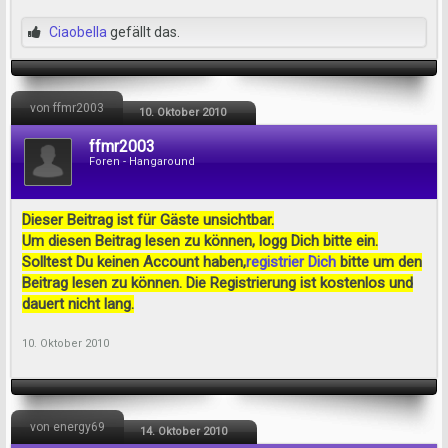
Ciaobella
gefällt das.
von ffmr2003
10. Oktober 2010
ffmr2003
Foren - Hangaround
Dieser Beitrag ist für Gäste unsichtbar.
Um diesen Beitrag lesen zu können, logg Dich bitte ein.
Solltest Du keinen Account haben,
registrier Dich
bitte um den
Beitrag lesen zu können. Die Registrierung ist kostenlos und
dauert nicht lang.
10. Oktober 2010
von energy69
14. Oktober 2010