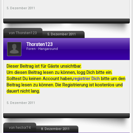
5. Dezember 2011
von Thorsten123
5. Dezember 2011
Thorsten123
Foren - Hangaround
Dieser Beitrag ist für Gäste unsichtbar.
Um diesen Beitrag lesen zu können, logg Dich bitte ein.
Solltest Du keinen Account haben,
registrier Dich
bitte um den
Beitrag lesen zu können. Die Registrierung ist kostenlos und
dauert nicht lang.
5. Dezember 2011
von hector74
8. Dezember 2011