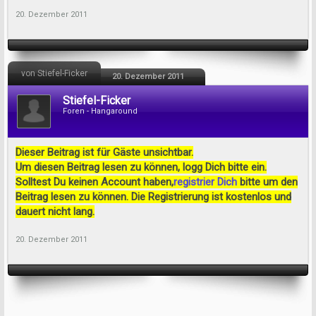
20. Dezember 2011
von Stiefel-Ficker
20. Dezember 2011
Stiefel-Ficker
Foren - Hangaround
Dieser Beitrag ist für Gäste unsichtbar.
Um diesen Beitrag lesen zu können, logg Dich bitte ein.
Solltest Du keinen Account haben,
registrier Dich
bitte um den
Beitrag lesen zu können. Die Registrierung ist kostenlos und
dauert nicht lang.
20. Dezember 2011