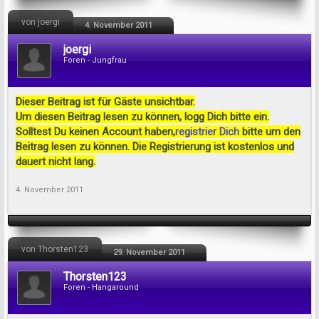
von joergi
4. November 2011
joergi
Foren - Jungfrau
Dieser Beitrag ist für Gäste unsichtbar.
Um diesen Beitrag lesen zu können, logg Dich bitte ein.
Solltest Du keinen Account haben,
registrier Dich
bitte um den
Beitrag lesen zu können. Die Registrierung ist kostenlos und
dauert nicht lang.
4. November 2011
von Thorsten123
29. November 2011
Thorsten123
Foren - Hangaround