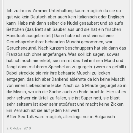
Ich zu ihr ins Zimmer Unterhaltung kaum möglich da sie so
gut wie kein Deutsch aber auch kein Italienisch oder Englisch
kann. Habe mir dann selber die Nudel gesäubert und ab aufs
Bettchen (das Bett sah Sauber aus und sie hat ein frischen
Handtuch ausgebreitet.) Dann habe ich erst einmal eine
Geruchsprobe ihrer behaarten Muschi genommen, war
Geruchsneutral. Nach kurzem beschnuppern hat sie dann das
Französisch ohne angefangen. Was soll ich sagen, sowas
hab ich noch nie erlebt, sie nimmt das Teil in ihren Mund und
fängt dann mit ihrem Speichel an zu gurgeln. (wem es gefällt)
Dabei streckte sie mir ihre behaarte Muschi zu lecken
entgegen, das ich aber Dankend ablehnte da ich keine Muschi
von einen Liebesdame lecke. Nach ca. 5 Minute gegurgel ab in
die Missio, wo ich die Sache auch zu Ende brachte. Hier ist es
sehr schwer ein Urteil zu fällen, sie ist Super nett, sie bläst
sehr seltsam ist aber sehr stoßfest und macht keine Zicken.
Ein Versuch ist sie auf jeden Fall wert.
After Sex Talk wäre möglich, allerdings nur in Bulgarisch.
9. Oktober 2010