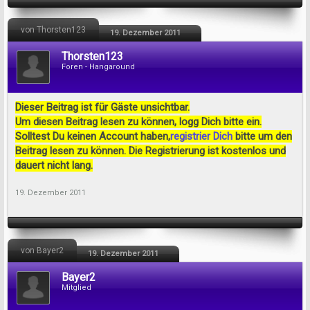
von Thorsten123
19. Dezember 2011
Thorsten123
Foren - Hangaround
Dieser Beitrag ist für Gäste unsichtbar.
Um diesen Beitrag lesen zu können, logg Dich bitte ein.
Solltest Du keinen Account haben,
registrier Dich
bitte um den
Beitrag lesen zu können. Die Registrierung ist kostenlos und
dauert nicht lang.
19. Dezember 2011
von Bayer2
19. Dezember 2011
Bayer2
Mitglied