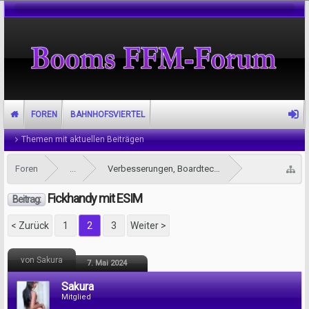
FOREN
BAHNHOFSVIERTEL
Themen mit aktuellen Beiträgen
Foren
...
Verbesserungen, Boardtechnik und Support
Fickhandy mit ESIM
Beitrag:
< Zurück
1
2
3
Weiter >
von Sakura
7. Mai 2024
Sakura
Mitglied