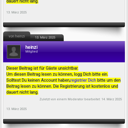
dauert nicht lang.
13. März 2025
von heinzi
13. März 2025
heinzi
Mitglied
Dieser Beitrag ist für Gäste unsichtbar.
Um diesen Beitrag lesen zu können, logg Dich bitte ein.
Solltest Du keinen Account haben,
registrier Dich
bitte um den
Beitrag lesen zu können. Die Registrierung ist kostenlos und
dauert nicht lang.
Zuletzt von einem Moderator bearbeitet:
14. März 2025
13. März 2025