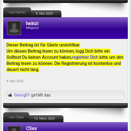
von heinzi
8. Mai 2024
heinzi
Mitglied
Dieser Beitrag ist für Gäste unsichtbar.
Um diesen Beitrag lesen zu können, logg Dich bitte ein.
Solltest Du keinen Account haben,
registrier Dich
bitte um den
Beitrag lesen zu können. Die Registrierung ist kostenlos und
dauert nicht lang.
8. Mai 2024
Georg01
gefällt das.
von CSex
10. März 2025
CSex