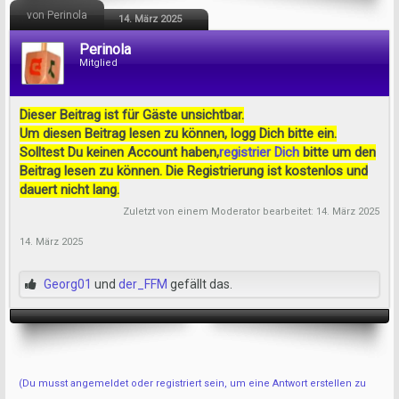
von Perinola
14. März 2025
Perinola
Mitglied
Dieser Beitrag ist für Gäste unsichtbar.
Um diesen Beitrag lesen zu können, logg Dich bitte ein.
Solltest Du keinen Account haben,
registrier Dich
bitte um den
Beitrag lesen zu können. Die Registrierung ist kostenlos und
dauert nicht lang.
Zuletzt von einem Moderator bearbeitet:
14. März 2025
14. März 2025
Georg01
und
der_FFM
gefällt das.
(Du musst angemeldet oder registriert sein, um eine Antwort erstellen zu