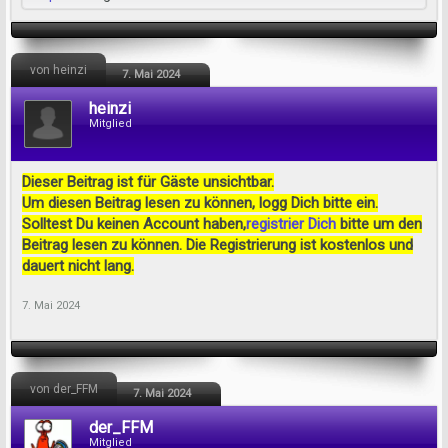
von heinzi
7. Mai 2024
heinzi
Mitglied
Dieser Beitrag ist für Gäste unsichtbar.
Um diesen Beitrag lesen zu können, logg Dich bitte ein.
Solltest Du keinen Account haben,
registrier Dich
bitte um den
Beitrag lesen zu können. Die Registrierung ist kostenlos und
dauert nicht lang.
7. Mai 2024
von der_FFM
7. Mai 2024
der_FFM
Mitglied