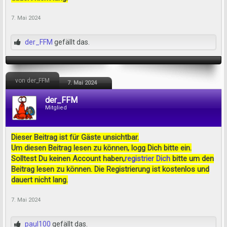
7. Mai 2024
der_FFM
gefällt das.
von der_FFM
7. Mai 2024
der_FFM
Mitglied
Dieser Beitrag ist für Gäste unsichtbar.
Um diesen Beitrag lesen zu können, logg Dich bitte ein.
Solltest Du keinen Account haben,
registrier Dich
bitte um den
Beitrag lesen zu können. Die Registrierung ist kostenlos und
dauert nicht lang.
7. Mai 2024
paul100
gefällt das.