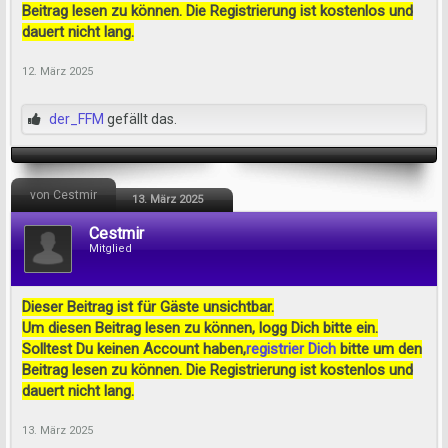
Beitrag lesen zu können. Die Registrierung ist kostenlos und
dauert nicht lang.
12. März 2025
der_FFM
gefällt das.
von Cestmir
13. März 2025
Cestmir
Mitglied
Dieser Beitrag ist für Gäste unsichtbar.
Um diesen Beitrag lesen zu können, logg Dich bitte ein.
Solltest Du keinen Account haben,
registrier Dich
bitte um den
Beitrag lesen zu können. Die Registrierung ist kostenlos und
dauert nicht lang.
13. März 2025