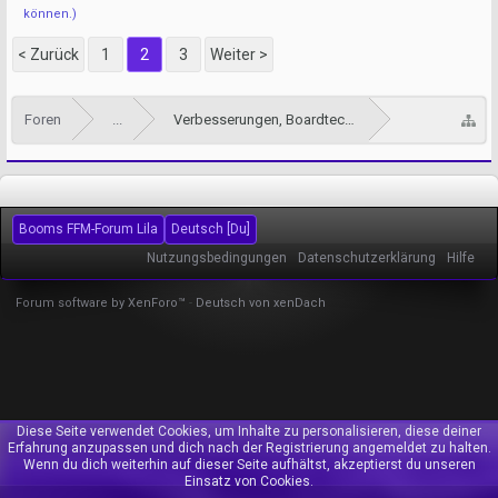
können.)
< Zurück
1
2
3
Weiter >
Foren
...
Verbesserungen, Boardtechnik und Support
Booms FFM-Forum Lila
Deutsch [Du]
Nutzungsbedingungen
Datenschutzerklärung
Hilfe
Forum software by XenForo™
-
Deutsch von xenDach
Diese Seite verwendet Cookies, um Inhalte zu personalisieren, diese deiner
Erfahrung anzupassen und dich nach der Registrierung angemeldet zu halten.
Wenn du dich weiterhin auf dieser Seite aufhältst, akzeptierst du unseren
Einsatz von Cookies.