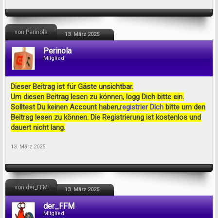
von Perinola
13. März 2025
Perinola
Mitglied
Dieser Beitrag ist für Gäste unsichtbar.
Um diesen Beitrag lesen zu können, logg Dich bitte ein.
Solltest Du keinen Account haben,
registrier Dich
bitte um den
Beitrag lesen zu können. Die Registrierung ist kostenlos und
dauert nicht lang.
13. März 2025
von der_FFM
13. März 2025
der_FFM
Mitglied