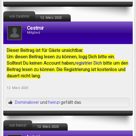
von Cestmir
12. März 2025
Cestmir
Mitglied
Dieser Beitrag ist für Gäste unsichtbar.
Um diesen Beitrag lesen zu können, logg Dich bitte ein.
Solltest Du keinen Account haben,
registrier Dich
bitte um den
Beitrag lesen zu können. Die Registrierung ist kostenlos und
dauert nicht lang.
12. März 2025
Dominalover
und
heinzi
gefällt das.
von heinzi
12. März 2025