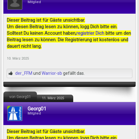
Mitglied
Dieser Beitrag ist für Gäste unsichtbar.
Um diesen Beitrag lesen zu können, logg Dich bitte ein.
Solltest Du keinen Account haben,
registrier Dich
bitte um den
Beitrag lesen zu können. Die Registrierung ist kostenlos und
dauert nicht lang.
10. März 2025
der_FFM
und
Warrior-sb
gefällt das.
von Georg01
11. März 2025
Georg01
Mitglied
Dieser Beitrag ist für Gäste unsichtbar.
Um diesen Beitrag lesen zu können, logg Dich bitte ein.