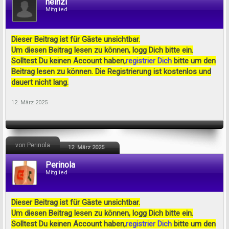
heinzi
Mitglied
Dieser Beitrag ist für Gäste unsichtbar.
Um diesen Beitrag lesen zu können, logg Dich bitte ein.
Solltest Du keinen Account haben,
registrier Dich
bitte um den
Beitrag lesen zu können. Die Registrierung ist kostenlos und
dauert nicht lang.
12. März 2025
von Perinola
12. März 2025
Perinola
Mitglied
Dieser Beitrag ist für Gäste unsichtbar.
Um diesen Beitrag lesen zu können, logg Dich bitte ein.
Solltest Du keinen Account haben,
registrier Dich
bitte um den