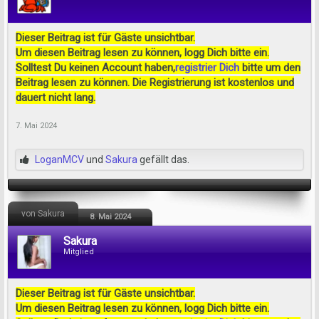
Dieser Beitrag ist für Gäste unsichtbar.
Um diesen Beitrag lesen zu können, logg Dich bitte ein.
Solltest Du keinen Account haben,
registrier Dich
bitte um den
Beitrag lesen zu können. Die Registrierung ist kostenlos und
dauert nicht lang.
7. Mai 2024
LoganMCV
und
Sakura
gefällt das.
von Sakura
8. Mai 2024
Sakura
Mitglied
Dieser Beitrag ist für Gäste unsichtbar.
Um diesen Beitrag lesen zu können, logg Dich bitte ein.