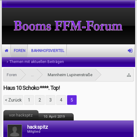
FOREN
BAHNHOFSVIERTEL
Themen mit aktuellen Beiträgen
Foren
...
Mannheim Lupinenstraße
Haus 10 Schoko ****. Top!
< Zurück
1
2
3
4
5
von hackspitz
10. April 2019
hackspitz
Mitglied