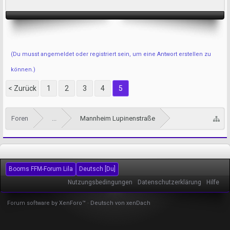
(Du musst angemeldet oder registriert sein, um eine Antwort erstellen zu
können.)
< Zurück
1
2
3
4
5
Foren
...
Mannheim Lupinenstraße
Booms FFM-Forum Lila
Deutsch [Du]
Nutzungsbedingungen
Datenschutzerklärung
Hilfe
Forum software by XenForo™
-
Deutsch von xenDach