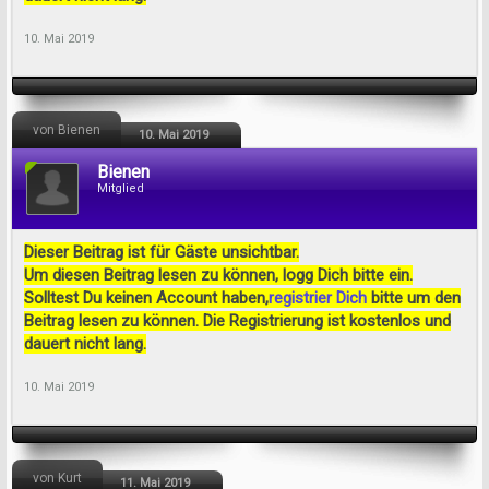
10. Mai 2019
von Bienen
10. Mai 2019
Bienen
Mitglied
Dieser Beitrag ist für Gäste unsichtbar.
Um diesen Beitrag lesen zu können, logg Dich bitte ein.
Solltest Du keinen Account haben,
registrier Dich
bitte um den
Beitrag lesen zu können. Die Registrierung ist kostenlos und
dauert nicht lang.
10. Mai 2019
von Kurt
11. Mai 2019