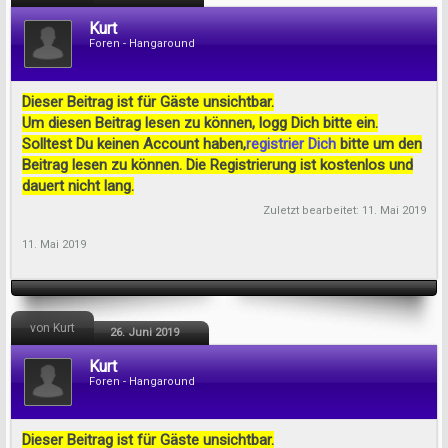
Kurt
Foren - Hangaround
Dieser Beitrag ist für Gäste unsichtbar.
Um diesen Beitrag lesen zu können, logg Dich bitte ein.
Solltest Du keinen Account haben,
registrier Dich
bitte um den
Beitrag lesen zu können. Die Registrierung ist kostenlos und
dauert nicht lang.
Zuletzt bearbeitet:
11. Mai 2019
11. Mai 2019
von Kurt
26. Juni 2019
Kurt
Foren - Hangaround
Dieser Beitrag ist für Gäste unsichtbar.