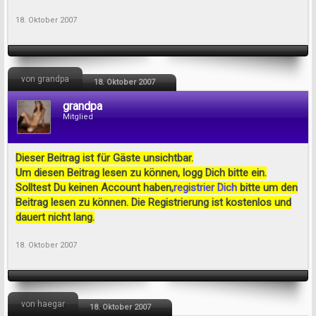
18. Oktober 2007
von grandpa
18. Oktober 2007
grandpa
Mitglied
Dieser Beitrag ist für Gäste unsichtbar.
Um diesen Beitrag lesen zu können, logg Dich bitte ein.
Solltest Du keinen Account haben,
registrier Dich
bitte um den
Beitrag lesen zu können. Die Registrierung ist kostenlos und
dauert nicht lang.
18. Oktober 2007
von haegar
18. Oktober 2007