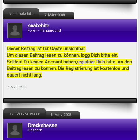
von snakebite
7. März 2008
snakebite
Foren - Hangaround
Dieser Beitrag ist für Gäste unsichtbar.
Um diesen Beitrag lesen zu können, logg Dich bitte ein.
Solltest Du keinen Account haben,
registrier Dich
bitte um den
Beitrag lesen zu können. Die Registrierung ist kostenlos und
dauert nicht lang.
7. März 2008
von Dreckshesse
8. März 2008
Dreckshesse
Gesperrt