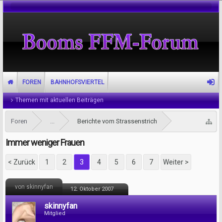
FOREN
BAHNHOFSVIERTEL
Themen mit aktuellen Beiträgen
Foren
...
Berichte vom Strassenstrich
Immer weniger Frauen
< Zurück
1
2
3
4
5
6
7
Weiter >
von skinnyfan
12. Oktober 2007
skinnyfan
Mitglied