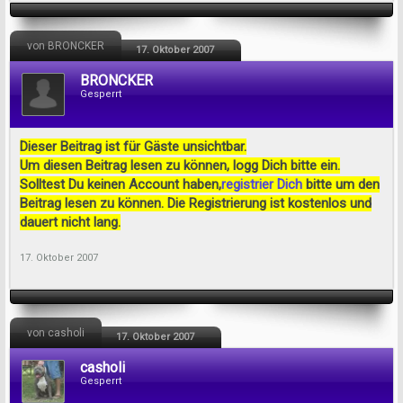
von BRONCKER
17. Oktober 2007
BRONCKER
Gesperrt
Dieser Beitrag ist für Gäste unsichtbar.
Um diesen Beitrag lesen zu können, logg Dich bitte ein.
Solltest Du keinen Account haben,
registrier Dich
bitte um den
Beitrag lesen zu können. Die Registrierung ist kostenlos und
dauert nicht lang.
17. Oktober 2007
von casholi
17. Oktober 2007
casholi
Gesperrt