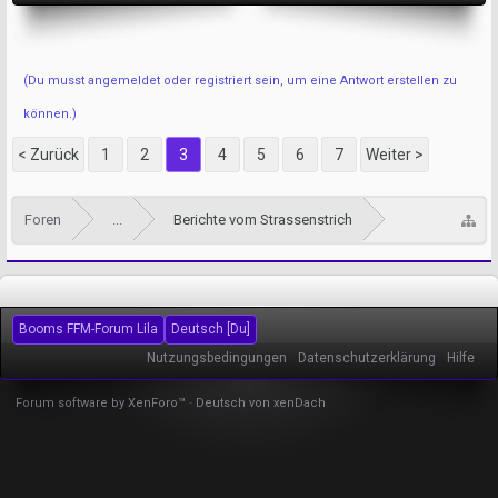
(Du musst angemeldet oder registriert sein, um eine Antwort erstellen zu
können.)
< Zurück
1
2
3
4
5
6
7
Weiter >
Foren
...
Berichte vom Strassenstrich
Booms FFM-Forum Lila
Deutsch [Du]
Nutzungsbedingungen
Datenschutzerklärung
Hilfe
Forum software by XenForo™
-
Deutsch von xenDach