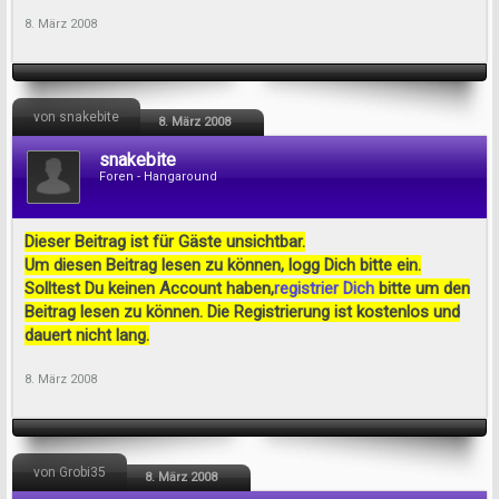
8. März 2008
von snakebite
8. März 2008
snakebite
Foren - Hangaround
Dieser Beitrag ist für Gäste unsichtbar.
Um diesen Beitrag lesen zu können, logg Dich bitte ein.
Solltest Du keinen Account haben,
registrier Dich
bitte um den
Beitrag lesen zu können. Die Registrierung ist kostenlos und
dauert nicht lang.
8. März 2008
von Grobi35
8. März 2008