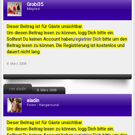
Grobi35
Mitglied
Dieser Beitrag ist für Gäste unsichtbar.
Um diesen Beitrag lesen zu können, logg Dich bitte ein.
Solltest Du keinen Account haben,
registrier Dich
bitte um den
Beitrag lesen zu können. Die Registrierung ist kostenlos und
dauert nicht lang.
8. März 2008
von aladin
8. März 2008
aladin
Foren - Hangaround
Dieser Beitrag ist für Gäste unsichtbar.
Um diesen Beitrag lesen zu können, logg Dich bitte ein.