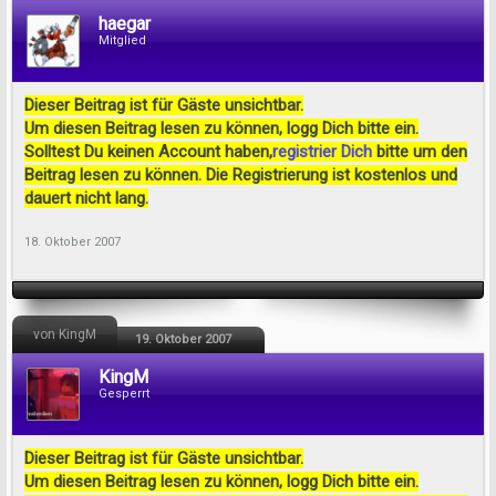
haegar
Mitglied
Dieser Beitrag ist für Gäste unsichtbar.
Um diesen Beitrag lesen zu können, logg Dich bitte ein.
Solltest Du keinen Account haben,
registrier Dich
bitte um den
Beitrag lesen zu können. Die Registrierung ist kostenlos und
dauert nicht lang.
18. Oktober 2007
von KingM
19. Oktober 2007
KingM
Gesperrt
Dieser Beitrag ist für Gäste unsichtbar.
Um diesen Beitrag lesen zu können, logg Dich bitte ein.