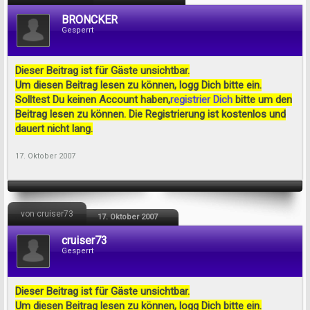
BRONCKER
Gesperrt
Dieser Beitrag ist für Gäste unsichtbar.
Um diesen Beitrag lesen zu können, logg Dich bitte ein.
Solltest Du keinen Account haben,
registrier Dich
bitte um den
Beitrag lesen zu können. Die Registrierung ist kostenlos und
dauert nicht lang.
17. Oktober 2007
von cruiser73
17. Oktober 2007
cruiser73
Gesperrt
Dieser Beitrag ist für Gäste unsichtbar.
Um diesen Beitrag lesen zu können, logg Dich bitte ein.