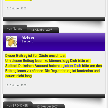
12. Oktober 2007
von filzlaus
12. Oktober 2007
filzlaus
Gesperrt
Dieser Beitrag ist für Gäste unsichtbar.
Um diesen Beitrag lesen zu können, logg Dich bitte ein.
Solltest Du keinen Account haben,
registrier Dich
bitte um den
Beitrag lesen zu können. Die Registrierung ist kostenlos und
dauert nicht lang.
12. Oktober 2007
von BRONCKER
17. Oktober 2007