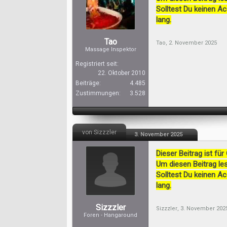
Solltest Du keinen A
lang.
Tao
Tao
,
2. November 2025
Massage Inspektor
Registriert seit:
22. Oktober 2010
Beiträge:
4.485
Zustimmungen:
3.528
von Sizzzler
3. November 2025
Dieser Beitrag ist für
Um diesen Beitrag les
Solltest Du keinen A
lang.
Sizzzler
Sizzzler
,
3. November 202
Foren - Hangaround