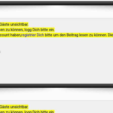
 Gäste unsichtbar.
en zu können, logg Dich bitte ein.
ccount haben,
registrier Dich
bitte um den Beitrag lesen zu können. Die
5
 Gäste unsichtbar.
en zu können, logg Dich bitte ein.