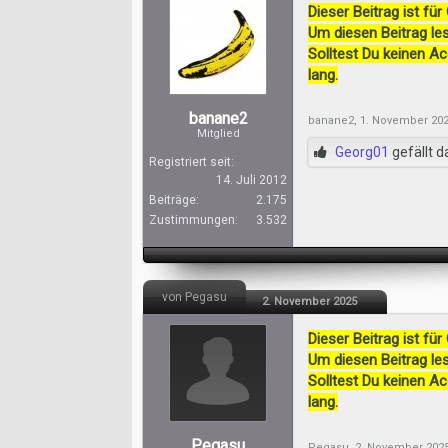
Dieser Beitrag ist für
Um diesen Beitrag les
Solltest Du keinen A
lang.
banane2
banane2
,
1. November 20
Mitglied
Georg01
gefällt d
Registriert seit:
14. Juli 2012
Beiträge:
2.175
Zustimmungen:
3.532
von Pegasu
2. November 2025
Dieser Beitrag ist für
Um diesen Beitrag les
Solltest Du keinen A
lang.
Pegasu
Pegasu
,
2. November 202