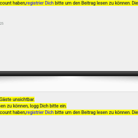
ccount haben,
registrier Dich
bitte um den Beitrag lesen zu können. Die
25
 Gäste unsichtbar.
en zu können, logg Dich bitte ein.
ccount haben,
registrier Dich
bitte um den Beitrag lesen zu können. Die