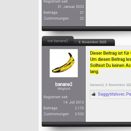
Registriert seit:
31. Januar 2023
Beiträge:
21
Zustimmungen:
22
von banane2
3. November 2025
Dieser Beitrag ist für
Um diesen Beitrag les
Solltest Du keinen A
lang.
banane2
banane2
,
3. November 20
Mitglied
Saggytitslover
,
Pe
Registriert seit:
14. Juli 2012
Beiträge:
2.175
Zustimmungen:
3.532