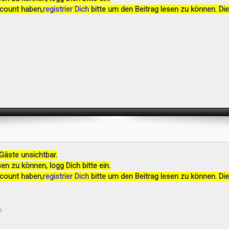
ccount haben,
registrier Dich
bitte um den Beitrag lesen zu können. Die
 Gäste unsichtbar.
en zu können, logg Dich bitte ein.
ccount haben,
registrier Dich
bitte um den Beitrag lesen zu können. Die
5