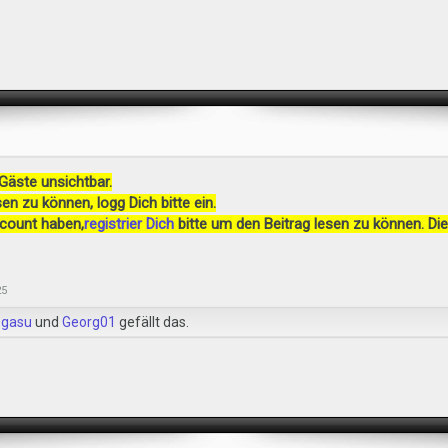
 Gäste unsichtbar.
en zu können, logg Dich bitte ein.
ccount haben,
registrier Dich
bitte um den Beitrag lesen zu können. Die
25
gasu
und
Georg01
gefällt das.