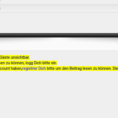
.
 Gäste unsichtbar.
en zu können, logg Dich bitte ein.
ccount haben,
registrier Dich
bitte um den Beitrag lesen zu können. Die