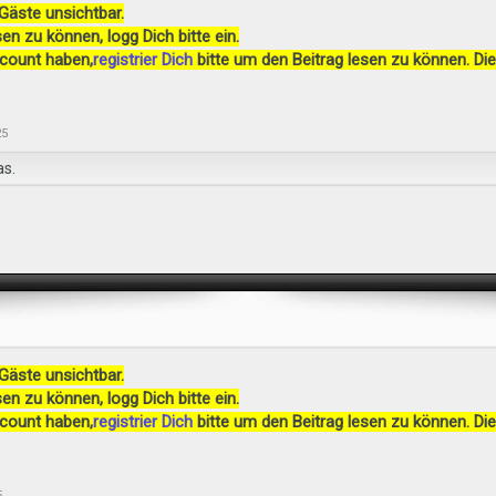
 Gäste unsichtbar.
en zu können, logg Dich bitte ein.
ccount haben,
registrier Dich
bitte um den Beitrag lesen zu können. Die
25
as.
 Gäste unsichtbar.
en zu können, logg Dich bitte ein.
ccount haben,
registrier Dich
bitte um den Beitrag lesen zu können. Die
5