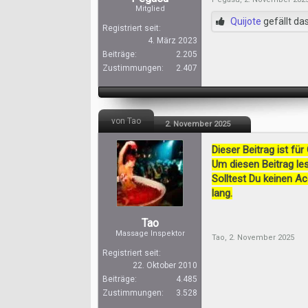
Mitglied
Quijote
gefällt das
Registriert seit:
4. März 2023
Beiträge:
2.205
Zustimmungen:
2.407
von Tao
2. November 2025
Dieser Beitrag ist für
Um diesen Beitrag les
Solltest Du keinen A
lang.
Tao
Massage Inspektor
Tao
,
2. November 2025
Registriert seit:
22. Oktober 2010
Beiträge:
4.485
Zustimmungen:
3.528