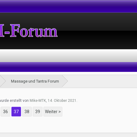
Massage und Tantra Forum
wurde erstellt von
Mike-MTK
,
14. Oktober 2021
.
36
37
38
39
Weiter >