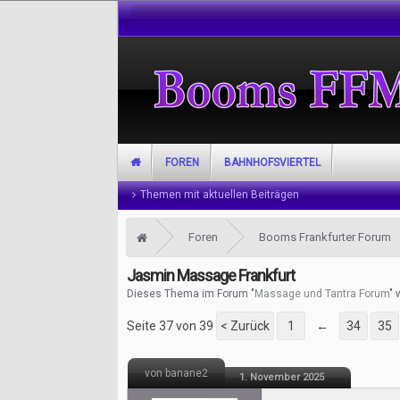
FOREN
BAHNHOFSVIERTEL
Themen mit aktuellen Beiträgen
Foren
Booms Frankfurter Forum
Jasmin Massage Frankfurt
Dieses Thema im Forum "
Massage und Tantra Forum
" 
Seite 37 von 39
< Zurück
1
←
34
35
von banane2
1. November 2025