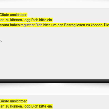
 Gäste unsichtbar.
en zu können, logg Dich bitte ein.
ccount haben,
registrier Dich
bitte um den Beitrag lesen zu können. Die
25
 Gäste unsichtbar.
en zu können, logg Dich bitte ein.