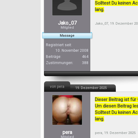
Solltest Du keinen A
lang.
Jako_07
Jako_07
,
19. Dezember 20
Mitglied
Massage
Registriert seit:
10. November 2008
Beiträge:
464
Zustimmungen:
388
von pera
19. Dezember 2025
Dieser Beitrag ist für
Um diesen Beitrag les
Solltest Du keinen A
lang.
pera
pera
,
19. Dezember 2025
Mitglied