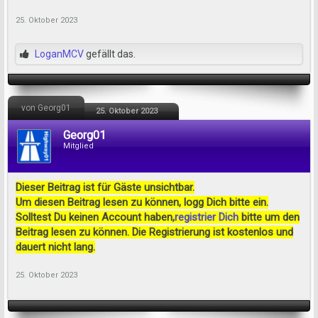
25. Oktober 2023
LoganMCV
gefällt das.
von Georg01
25. Oktober 2023
Georg01
Mitglied
Dieser Beitrag ist für Gäste unsichtbar.
Um diesen Beitrag lesen zu können, logg Dich bitte ein.
Solltest Du keinen Account haben,
registrier Dich
bitte um den
Beitrag lesen zu können. Die Registrierung ist kostenlos und
dauert nicht lang.
25. Oktober 2023