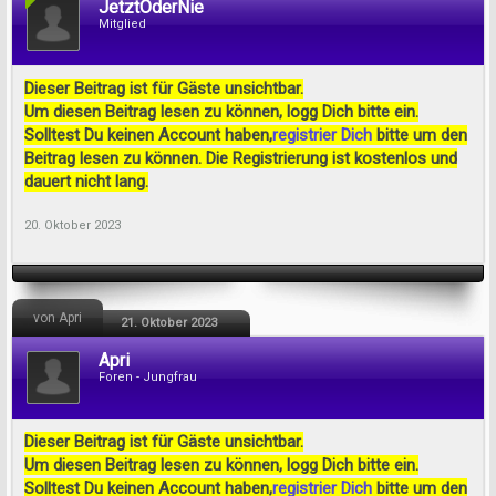
JetztOderNie
Mitglied
Dieser Beitrag ist für Gäste unsichtbar.
Um diesen Beitrag lesen zu können, logg Dich bitte ein.
Solltest Du keinen Account haben,
registrier Dich
bitte um den
Beitrag lesen zu können. Die Registrierung ist kostenlos und
dauert nicht lang.
20. Oktober 2023
von Apri
21. Oktober 2023
Apri
Foren - Jungfrau
Dieser Beitrag ist für Gäste unsichtbar.
Um diesen Beitrag lesen zu können, logg Dich bitte ein.
Solltest Du keinen Account haben,
registrier Dich
bitte um den