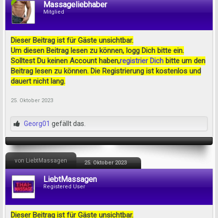
Massageliebhaber
Mitglied
Dieser Beitrag ist für Gäste unsichtbar.
Um diesen Beitrag lesen zu können, logg Dich bitte ein.
Solltest Du keinen Account haben,
registrier Dich
bitte um den
Beitrag lesen zu können. Die Registrierung ist kostenlos und
dauert nicht lang.
25. Oktober 2023
Georg01
gefällt das.
von LiebtMassagen
25. Oktober 2023
LiebtMassagen
Registered User
Dieser Beitrag ist für Gäste unsichtbar.