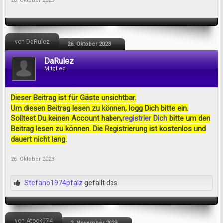
26. Oktober 2023
von DaRulez
26. Oktober 2023
DaRulez
Mitglied
Dieser Beitrag ist für Gäste unsichtbar.
Um diesen Beitrag lesen zu können, logg Dich bitte ein.
Solltest Du keinen Account haben,
registrier Dich
bitte um den
Beitrag lesen zu können. Die Registrierung ist kostenlos und
dauert nicht lang.
26. Oktober 2023
Stefano1974pfalz
gefällt das.
von Atook074
2. November 2023