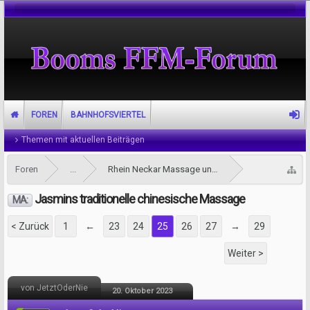
FOREN
BAHNHOFSVIERTEL
Themen mit aktuellen Beiträgen
Foren
...
Rhein Neckar Massage und Tantra Forum
Jasmins traditionelle chinesische Massage
MA:
< Zurück
1
←
23
24
25
26
27
→
29
Weiter >
von JetztOderNie
20. Oktober 2023