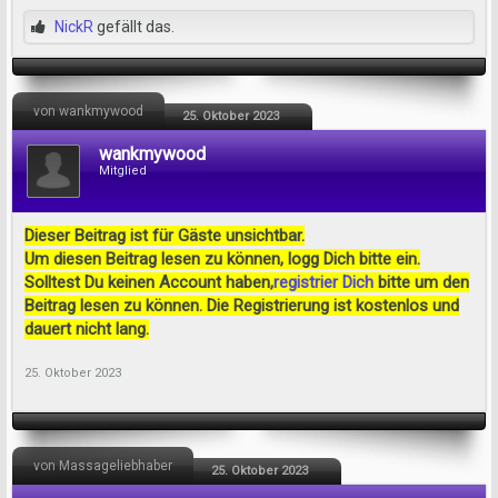
NickR
gefällt das.
von wankmywood
25. Oktober 2023
wankmywood
Mitglied
Dieser Beitrag ist für Gäste unsichtbar.
Um diesen Beitrag lesen zu können, logg Dich bitte ein.
Solltest Du keinen Account haben,
registrier Dich
bitte um den
Beitrag lesen zu können. Die Registrierung ist kostenlos und
dauert nicht lang.
25. Oktober 2023
von Massageliebhaber
25. Oktober 2023