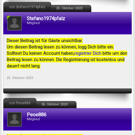
von Stefano1974pfalz
25. Oktober 2023
Stefano1974pfalz
Mitglied
Dieser Beitrag ist für Gäste unsichtbar.
Um diesen Beitrag lesen zu können, logg Dich bitte ein.
Solltest Du keinen Account haben,
registrier Dich
bitte um den
Beitrag lesen zu können. Die Registrierung ist kostenlos und
dauert nicht lang.
25. Oktober 2023
von Peoe886
26. Oktober 2023
Peoe886
Mitglied