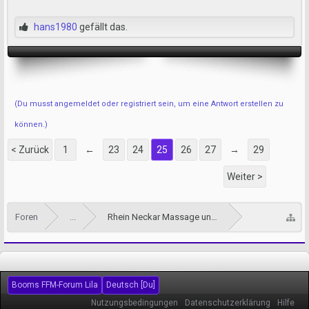
hans1980
gefällt das.
(Du musst angemeldet oder registriert sein, um eine Antwort erstellen zu
können.)
< Zurück
1
←
23
24
25
26
27
→
29
Weiter >
Foren
...
Rhein Neckar Massage und Tantra Forum
Booms FFM-Forum Lila
Deutsch [Du]
Nutzungsbedingungen
Datenschutzerklärung
Hilfe