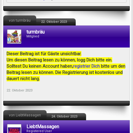
von turmbräu
22. Oktober 2023
turmbräu
Mitglied
Dieser Beitrag ist für Gäste unsichtbar.
Um diesen Beitrag lesen zu können, logg Dich bitte ein.
Solltest Du keinen Account haben,
registrier Dich
bitte um den
Beitrag lesen zu können. Die Registrierung ist kostenlos und
dauert nicht lang.
22. Oktober 2023
von LiebtMassagen
24. Oktober 2023
LiebtMassagen
Registered User