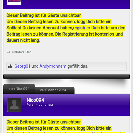
Dieser Beitrag ist für Gäste unsichtbar.
Um diesen Beitrag lesen zu können, logg Dich bitte ein.
Solltest Du keinen Account haben,
registrier Dich
bitte um den
Beitrag lesen zu können. Die Registrierung ist kostenlos und
dauert nicht lang.
24. Oktober 2023
Georg01
und
Andymonnem
gefällt das.
von Nico094
24. Oktober 2023
Nico094
Foren - Jungfrau
Dieser Beitrag ist für Gäste unsichtbar.
Um diesen Beitrag lesen zu können, logg Dich bitte ein.