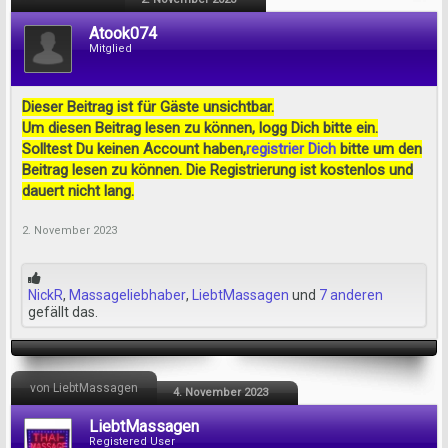
Atook074
Mitglied
Dieser Beitrag ist für Gäste unsichtbar.
Um diesen Beitrag lesen zu können, logg Dich bitte ein.
Solltest Du keinen Account haben,
registrier Dich
bitte um den
Beitrag lesen zu können. Die Registrierung ist kostenlos und
dauert nicht lang.
2. November 2023
NickR
,
Massageliebhaber
,
LiebtMassagen
und
7 anderen
gefällt das.
von LiebtMassagen
4. November 2023
LiebtMassagen
Registered User