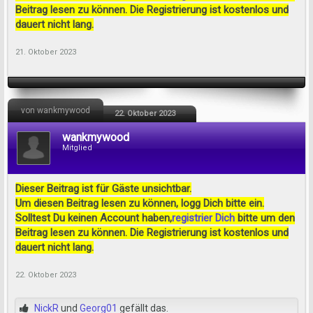
Beitrag lesen zu können. Die Registrierung ist kostenlos und
dauert nicht lang.
21. Oktober 2023
von wankmywood
22. Oktober 2023
wankmywood
Mitglied
Dieser Beitrag ist für Gäste unsichtbar.
Um diesen Beitrag lesen zu können, logg Dich bitte ein.
Solltest Du keinen Account haben,
registrier Dich
bitte um den
Beitrag lesen zu können. Die Registrierung ist kostenlos und
dauert nicht lang.
22. Oktober 2023
NickR
und
Georg01
gefällt das.