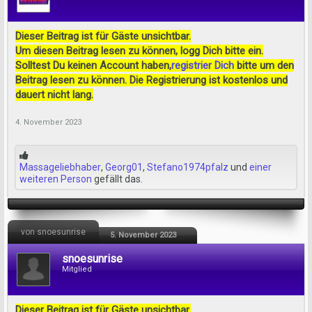
Dieser Beitrag ist für Gäste unsichtbar.
Um diesen Beitrag lesen zu können, logg Dich bitte ein.
Solltest Du keinen Account haben,
registrier Dich
bitte um den
Beitrag lesen zu können. Die Registrierung ist kostenlos und
dauert nicht lang.
4. November 2023
Massageliebhaber
,
Georg01
,
Stefano1974pfalz
und
einer
weiteren Person
gefällt das.
von snoesunrise
5. November 2023
snoesunrise
Mitglied
Dieser Beitrag ist für Gäste unsichtbar.