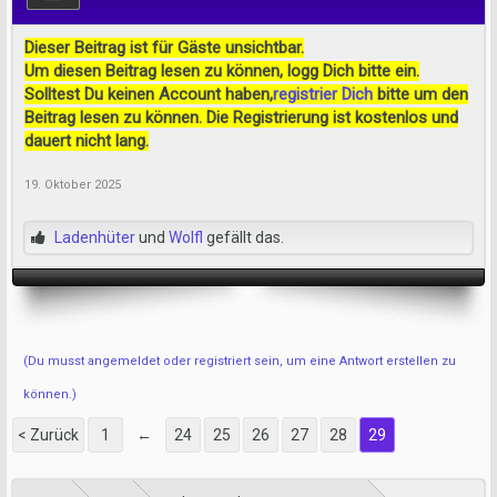
Dieser Beitrag ist für Gäste unsichtbar.
Um diesen Beitrag lesen zu können, logg Dich bitte ein.
Solltest Du keinen Account haben,
registrier Dich
bitte um den
Beitrag lesen zu können. Die Registrierung ist kostenlos und
dauert nicht lang.
19. Oktober 2025
Ladenhüter
und
Wolfl
gefällt das.
(Du musst angemeldet oder registriert sein, um eine Antwort erstellen zu
können.)
< Zurück
1
←
24
25
26
27
28
29