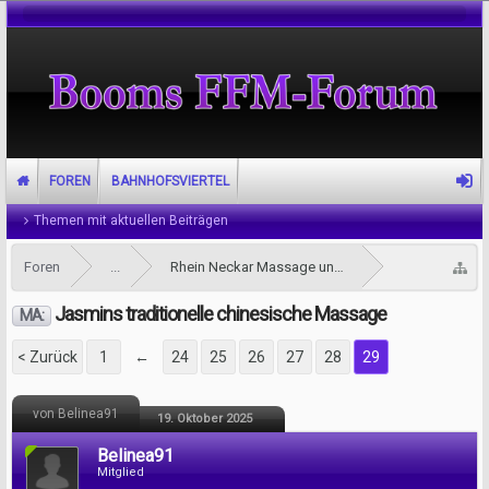
FOREN
BAHNHOFSVIERTEL
Themen mit aktuellen Beiträgen
Foren
...
Rhein Neckar Massage und Tantra Forum
Jasmins traditionelle chinesische Massage
MA:
< Zurück
1
←
24
25
26
27
28
29
von Belinea91
19. Oktober 2025
Belinea91
Mitglied