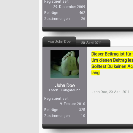
Registriert seit:
29. Dezember 2009
Beiträge:
462
Zustimmungen:
26
von John Doe
20. April 2011
Dieser Beitrag ist für
Um diesen Beitrag les
Solltest Du keinen A
lang.
John Doe
Foren - Hangaround
John Doe
,
20. April 2011
Registriert seit:
9. Februar 2010
Beiträge:
325
Zustimmungen:
10