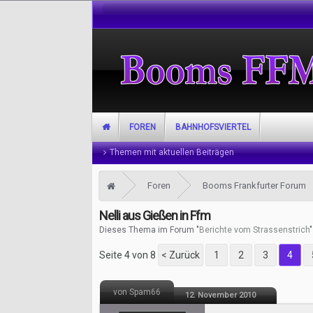
FOREN
BAHNHOFSVIERTEL
Themen mit aktuellen Beiträgen
Foren
Booms Frankfurter Forum
Nelli aus Gießen in Ffm
Dieses Thema im Forum "
Berichte vom Strassenstrich
Seite 4 von 8
< Zurück
1
2
3
4
von Spam66
12. November 2010