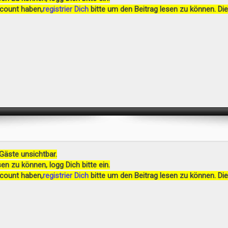
ccount haben,
registrier Dich
bitte um den Beitrag lesen zu können. Die
 Gäste unsichtbar.
en zu können, logg Dich bitte ein.
ccount haben,
registrier Dich
bitte um den Beitrag lesen zu können. Die