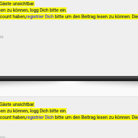
 Gäste unsichtbar.
en zu können, logg Dich bitte ein.
ccount haben,
registrier Dich
bitte um den Beitrag lesen zu können. Die
10
 Gäste unsichtbar.
en zu können, logg Dich bitte ein.
ccount haben,
registrier Dich
bitte um den Beitrag lesen zu können. Die
010