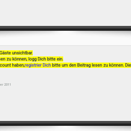
 Gäste unsichtbar.
en zu können, logg Dich bitte ein.
ccount haben,
registrier Dich
bitte um den Beitrag lesen zu können. Die
er 2011