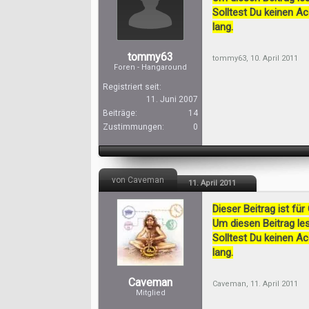
Solltest Du keinen A
lang.
tommy63
tommy63
,
10. April 2011
Foren - Hangaround
Registriert seit:
11. Juni 2007
Beiträge:
14
Zustimmungen:
0
von Caveman
11. April 2011
Dieser Beitrag ist für
Um diesen Beitrag les
Solltest Du keinen A
lang.
Caveman
Caveman
,
11. April 2011
Mitglied