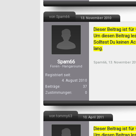
von Spam66
13. November 2010
Dieser Beitrag ist für
Um diesen Beitrag les
Solltest Du keinen A
lang.
Spam66
Spam66
,
13. November 20
Foren - Hangaround
Registriert seit:
4. August 2010
Beiträge:
37
Zustimmungen:
0
von tommy63
10. April 2011
Dieser Beitrag ist für
Um diesen Beitrag les