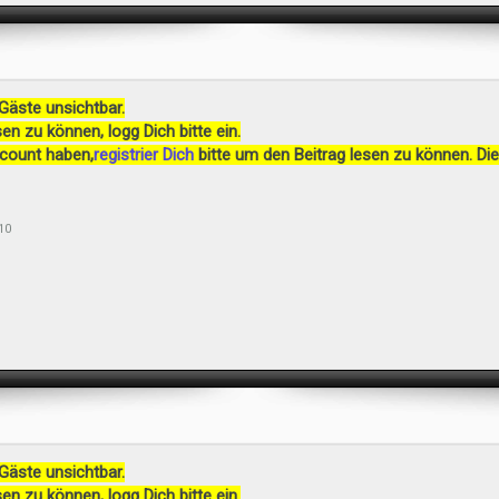
 Gäste unsichtbar.
en zu können, logg Dich bitte ein.
ccount haben,
registrier Dich
bitte um den Beitrag lesen zu können. Die
10
 Gäste unsichtbar.
en zu können, logg Dich bitte ein.