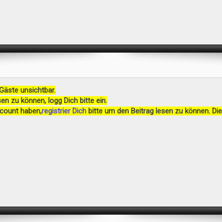
 Gäste unsichtbar.
en zu können, logg Dich bitte ein.
ccount haben,
registrier Dich
bitte um den Beitrag lesen zu können. Die