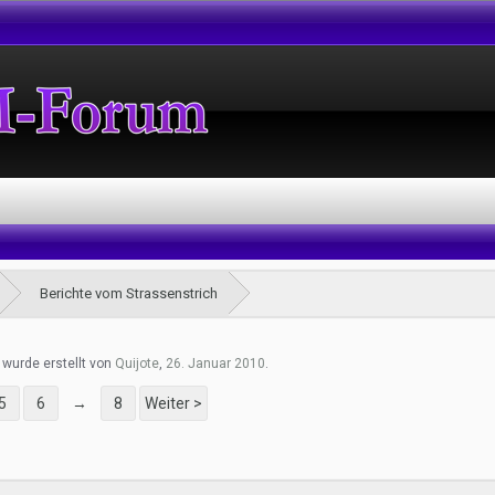
Berichte vom Strassenstrich
" wurde erstellt von
Quijote
,
26. Januar 2010
.
5
6
→
8
Weiter >