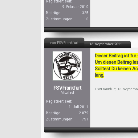
Registriert seit:
9. Februar 2010
Beiträge:
325
Zustimmungen:
10
von FSVFrankfurt
13. September 2011
Dieser Beitrag ist für
Um diesen Beitrag les
Solltest Du keinen A
lang.
FSVFrankfurt
FSVFrankfurt
,
13. Septemb
Mitglied
Registriert seit:
1. Juli 2011
Beiträge:
2.079
Zustimmungen:
751