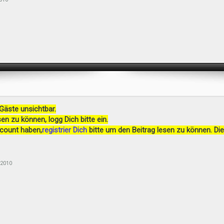
 Gäste unsichtbar.
en zu können, logg Dich bitte ein.
ccount haben,
registrier Dich
bitte um den Beitrag lesen zu können. Die
 2010