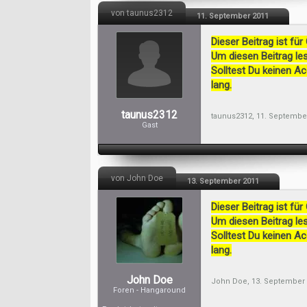
von taunus2312
11. September 2011
Dieser Beitrag ist für
Um diesen Beitrag les
Solltest Du keinen A
lang.
taunus2312
taunus2312
,
11. Septembe
Gast
von John Doe
13. September 2011
Dieser Beitrag ist für
Um diesen Beitrag les
Solltest Du keinen A
lang.
John Doe
John Doe
,
13. September
Foren - Hangaround