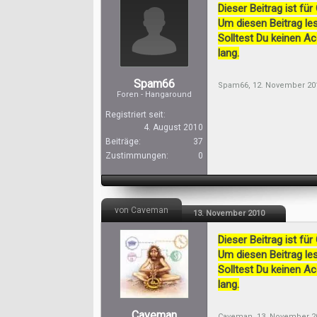
Dieser Beitrag ist für
Um diesen Beitrag les
Solltest Du keinen A
lang.
Spam66
Spam66
,
12. November 20
Foren - Hangaround
Registriert seit:
4. August 2010
Beiträge:
37
Zustimmungen:
0
von Caveman
13. November 2010
Dieser Beitrag ist für
Um diesen Beitrag les
Solltest Du keinen A
lang.
Caveman
Caveman
,
13. November 2