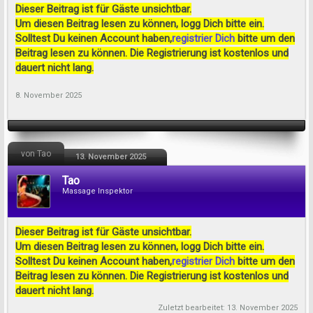
Dieser Beitrag ist für Gäste unsichtbar.
Um diesen Beitrag lesen zu können, logg Dich bitte ein.
Solltest Du keinen Account haben,
registrier Dich
bitte um den
Beitrag lesen zu können. Die Registrierung ist kostenlos und
dauert nicht lang.
8. November 2025
von Tao
13. November 2025
Tao
Massage Inspektor
Dieser Beitrag ist für Gäste unsichtbar.
Um diesen Beitrag lesen zu können, logg Dich bitte ein.
Solltest Du keinen Account haben,
registrier Dich
bitte um den
Beitrag lesen zu können. Die Registrierung ist kostenlos und
dauert nicht lang.
Zuletzt bearbeitet:
13. November 2025