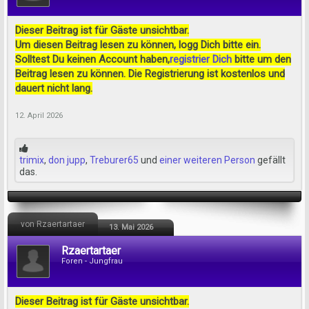
Dieser Beitrag ist für Gäste unsichtbar.
Um diesen Beitrag lesen zu können, logg Dich bitte ein.
Solltest Du keinen Account haben,
registrier Dich
bitte um den
Beitrag lesen zu können. Die Registrierung ist kostenlos und
dauert nicht lang.
12. April 2026
trimix
,
don jupp
,
Treburer65
und
einer weiteren Person
gefällt
das.
von Rzaertartaer
13. Mai 2026
Rzaertartaer
Foren - Jungfrau
Dieser Beitrag ist für Gäste unsichtbar.