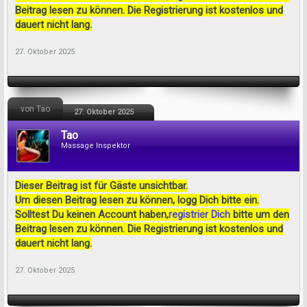
Beitrag lesen zu können. Die Registrierung ist kostenlos und
dauert nicht lang.
27. Oktober 2025
von Tao
27. Oktober 2025
Tao
Massage Inspektor
Dieser Beitrag ist für Gäste unsichtbar.
Um diesen Beitrag lesen zu können, logg Dich bitte ein.
Solltest Du keinen Account haben,
registrier Dich
bitte um den
Beitrag lesen zu können. Die Registrierung ist kostenlos und
dauert nicht lang.
27. Oktober 2025